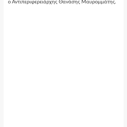
ο Αντιπεριφερειάρχης Θανάσης Μαυρομμάτης.