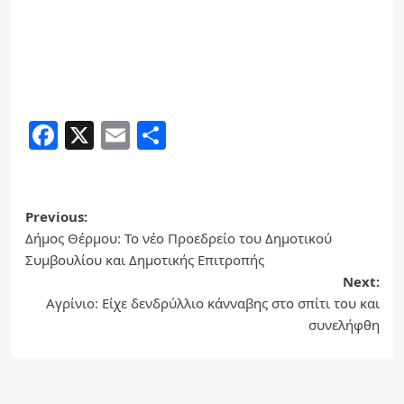
Facebook
X
Email
Share
Post
Previous:
Δήμος Θέρμου: Το νέο Προεδρείο του Δημοτικού
navigation
Συμβουλίου και Δημοτικής Επιτροπής
Next:
Αγρίνιο: Είχε δενδρύλλιο κάνναβης στο σπίτι του και
συνελήφθη