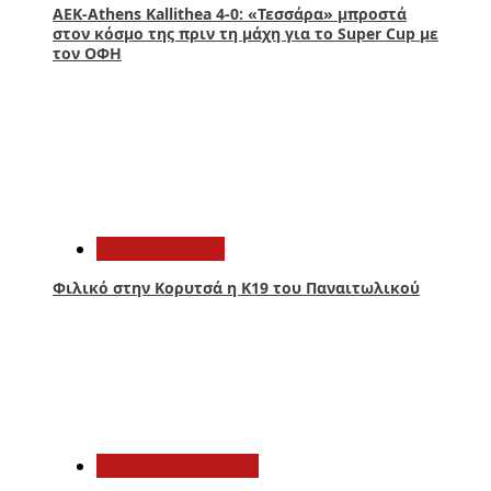
ΑΕΚ-Athens Kallithea 4-0: «Τεσσάρα» μπροστά
στον κόσμο της πριν τη μάχη για το Super Cup με
τον ΟΦΗ
2
Παναιτωλικός
Φιλικό στην Κορυτσά η Κ19 του Παναιτωλικού
3
Αιτωλοακαρνανία