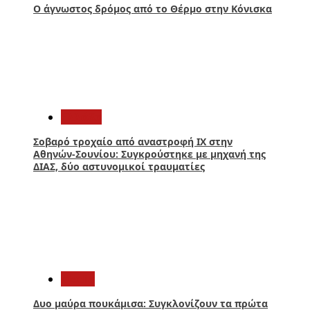
Ο άγνωστος δρόμος από το Θέρμο στην Κόνισκα
4
Ελλάδα
Σοβαρό τροχαίο από αναστροφή ΙΧ στην
Αθηνών-Σουνίου: Συγκρούστηκε με μηχανή της
ΔΙΑΣ, δύο αστυνομικοί τραυματίες
5
Media
Δυο μαύρα πουκάμισα: Συγκλονίζουν τα πρώτα