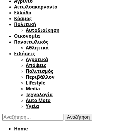
Αγρίνιο
Αιτωλοακαρνανία
Ελλάδα
Κόσμος
Πολιτική
Αυτοδιοίκηση
Οικονομία
Παναιτωλικός
Αθλητικά
Ειδήσεις
Αγροτικά
Απόψεις
Πολιτισμός
Περιβάλλον
Lifestyle
Media
Τεχνολογία
Auto Moto
Υγεία
Αναζήτηση
για:
Home