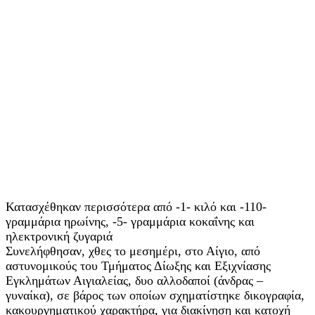
Κατασχέθηκαν περισσότερα από -1- κιλό και -110-
γραμμάρια ηρωίνης, -5- γραμμάρια κοκαΐνης και
ηλεκτρονική ζυγαριά
Συνελήφθησαν, χθες το μεσημέρι, στο Αίγιο, από
αστυνομικούς του Τμήματος Δίωξης και Εξιχνίασης
Εγκλημάτων Αιγιαλείας, δυο αλλοδαποί (άνδρας –
γυναίκα), σε βάρος των οποίων σχηματίστηκε δικογραφία,
κακουργηματικού χαρακτήρα, για διακίνηση και κατοχή