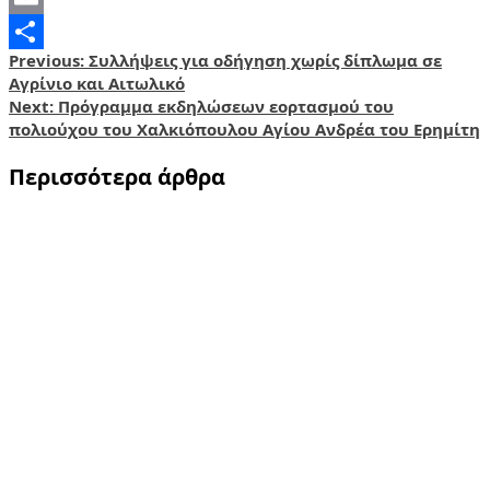
Email
Post
Previous:
Συλλήψεις για οδήγηση χωρίς δίπλωμα σε
Share
Αγρίνιο και Αιτωλικό
navigation
Next:
Πρόγραμμα εκδηλώσεων εορτασμού του
πολιούχου του Χαλκιόπουλου Αγίου Ανδρέα του Ερημίτη
Περισσότερα άρθρα