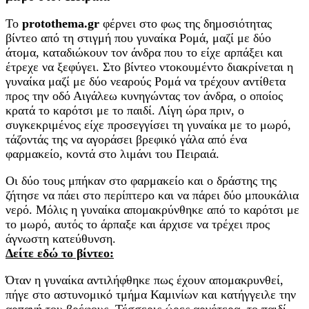
Το
protothema.gr
φέρνει στο φως της δημοσιότητας
βίντεο από τη στιγμή που γυναίκα Ρομά, μαζί με δύο
άτομα, καταδιώκουν τον άνδρα που το είχε αρπάξει και
έτρεχε να ξεφύγει. Στο βίντεο ντοκουμέντο διακρίνεται η
γυναίκα μαζί με δύο νεαρούς Ρομά να τρέχουν αντίθετα
προς την οδό Αιγάλεω κυνηγώντας τον άνδρα, ο οποίος
κρατά το καρότσι με το παιδί. Λίγη ώρα πριν, ο
συγκεκριμένος είχε προσεγγίσει τη γυναίκα με το μωρό,
τάζοντάς της να αγοράσει βρεφικό γάλα από ένα
φαρμακείο, κοντά στο λιμάνι του Πειραιά.
Οι δύο τους μπήκαν στο φαρμακείο και ο δράστης της
ζήτησε να πάει στο περίπτερο και να πάρει δύο μπουκάλια
νερό. Μόλις η γυναίκα απομακρύνθηκε από το καρότσι με
το μωρό, αυτός το άρπαξε και άρχισε να τρέχει προς
άγνωστη κατεύθυνση.
Δείτε εδώ το βίντεο:
Όταν η γυναίκα αντιλήφθηκε πως έχουν απομακρυνθεί,
πήγε στο αστυνομικό τμήμα Καμινίων και κατήγγειλε την
αρπαγή του βρέφους. Τέσσερις ώρες αργότερα, το παιδί