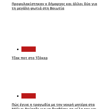
Προφυλακίστηκαν ο δήμαρχος και άλλοι δύο για
τη μεγάλη φωτιά στη Βοιωτία
4
Ελλάδα
Τζακ ποτ στο Τζόκερ
5
Ελλάδα
Πώς έγινε η τραγωδία με την νεκρή μητέρα στα
Μάλια: Βούτηξε για να βοηθήσει τη φίλη της και