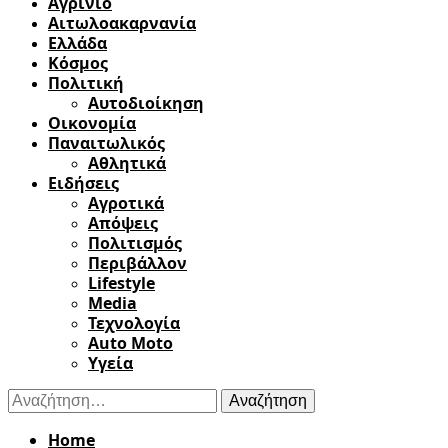
Αγρίνιο
Αιτωλοακαρνανία
Ελλάδα
Κόσμος
Πολιτική
Αυτοδιοίκηση
Οικονομία
Παναιτωλικός
Αθλητικά
Ειδήσεις
Αγροτικά
Απόψεις
Πολιτισμός
Περιβάλλον
Lifestyle
Media
Τεχνολογία
Auto Moto
Υγεία
Αναζήτηση
για:
Home