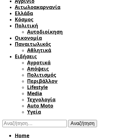
Αγρίνιο
Αιτωλοακαρνανία
Ελλάδα
Κόσμος
Πολιτική
Αυτοδιοίκηση
Οικονομία
Παναιτωλικός
Αθλητικά
Ειδήσεις
Αγροτικά
Απόψεις
Πολιτισμός
Περιβάλλον
Lifestyle
Media
Τεχνολογία
Auto Moto
Υγεία
Αναζήτηση
για:
Home