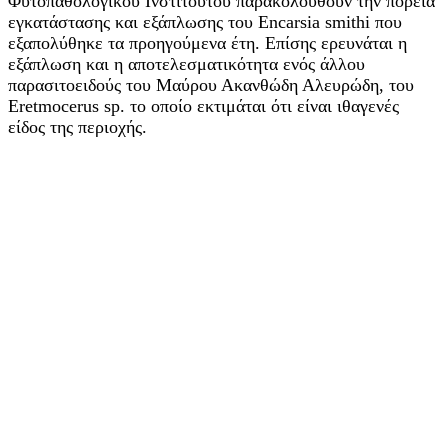
Φυτοπαθολογικού Ινστιτούτου παρακολουθούν την πορεία
εγκατάστασης και εξάπλωσης του Encarsia smithi που
εξαπολύθηκε τα προηγούμενα έτη. Επίσης ερευνάται η
εξάπλωση και η αποτελεσματικότητα ενός άλλου
παρασιτοειδούς του Μαύρου Ακανθώδη Αλευρώδη, του
Eretmocerus sp. το οποίο εκτιμάται ότι είναι ιθαγενές
είδος της περιοχής.