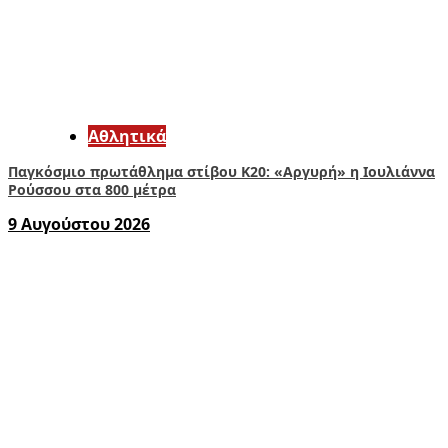
Αθλητικά
Παγκόσμιο πρωτάθλημα στίβου Κ20: «Αργυρή» η Ιουλιάννα
Ρούσσου στα 800 μέτρα
9 Αυγούστου 2026