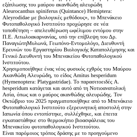
εξάπλωσης του μαύρου ακανθώδη αλευρώδη
Aleurocanthus spiniferus (Quintance) Hemiptera:
Aleyrodidae με βιολογικές μεθόδους», το Μπενάκειο
Φυτοπαθολογικό Ινστιτούτο προχώρησε σε νέα
τοποθέτηση – απελευθέρωση ωφέλιμου εντόμου στην
Π.Ε. Αιτωλοακαρνανίας, υπό την επίβλεψη του Δρ.
ΠαναγιώτηΜυλωνά, Γεωπόνο-Εντομολόγο, Διευθυντή
Ερευνών του Εργαστηρίου Βιολογικής Καταπολέμησης και
Γενικό Διευθυντή του Μπενακείου Φυτοπαθολογικού
Ινστιτούτου.
Χρησιμοποιήθηκε ένας νέος φυσικός εχθρός του Μαύρου
Ακανθώδη Αλευρώδη, το είδος Amitus hesperidum
(Hymenoptera: Platygastridae). Το παρασιτοειδές A.
hesperidum κατάγεται και αυτό από τη Νοτιοανατολική
Ασία, όπως και ο μαύρος ακανθώδης αλευρώδης. Τον
Οκτώβριο του 2025 πραγματοποιήθηκε από το Μπενάκειο
Φυτοπαθολογικό Ινστιτούτο εξερευνητική αποστολή στην
Ιαπωνία όπου εντοπίστηκε, συλλέχθηκε, και έπειτα
εγκαταστάθηκε στο θερμοκήπιο βιοασφάλειας του
Μπενακείου φυτοπαθολογικού Ινστιτούτου.
Είναι παρόμοιος τρόπος δράσης με το προηγούμενο