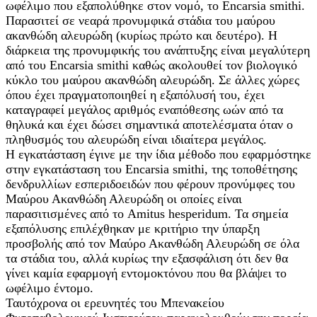
ωφέλιμο που εξαπολύθηκε στον νομό, το Encarsia smithi.
Παρασιτεί σε νεαρά προνυμφικά στάδια του μαύρου
ακανθώδη αλευρώδη (κυρίως πρώτο και δευτέρο). Η
διάρκεια της προνυμφικής του ανάπτυξης είναι μεγαλύτερη
από του Encarsia smithi καθώς ακολουθεί τον βιολογικό
κύκλο του μαύρου ακανθώδη αλευρώδη. Σε άλλες χώρες
όπου έχει πραγματοποιηθεί η εξαπόλυσή του, έχει
καταγραφεί μεγάλος αριθμός εναπόθεσης ωών από τα
θηλυκά και έχει δώσει σημαντικά αποτελέσματα όταν ο
πληθυσμός του αλευρώδη είναι ιδιαίτερα μεγάλος.
Η εγκατάσταση έγινε με την ίδια μέθοδο που εφαρμόστηκε
στην εγκατάσταση του Encarsia smithi, της τοποθέτησης
δενδρυλλίων εσπεριδοειδών που φέρουν προνύμφες του
Μαύρου Ακανθώδη Αλευρώδη οι οποίες είναι
παρασιτισμένες από το Amitus hesperidum. Τα σημεία
εξαπόλυσης επιλέχθηκαν με κριτήριο την ύπαρξη
προσβολής από τον Μαύρο Ακανθώδη Αλευρώδη σε όλα
τα στάδια του, αλλά κυρίως την εξασφάλιση ότι δεν θα
γίνει καμία εφαρμογή εντομοκτόνου που θα βλάψει το
ωφέλιμο έντομο.
Ταυτόχρονα οι ερευνητές του Μπενακείου