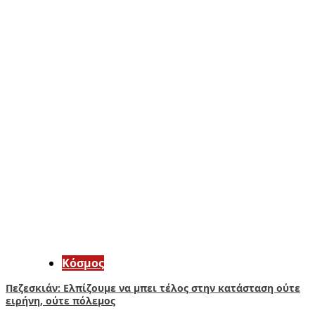
Κόσμος
Πεζεσκιάν: Ελπίζουμε να μπει τέλος στην κατάσταση ούτε
ειρήνη, ούτε πόλεμος