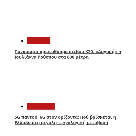
2
Αθλητικά
Παγκόσμιο πρωτάθλημα στίβου Κ20: «Αργυρή» η
Ιουλιάννα Ρούσσου στα 800 μέτρα
3
Τεχνολογία
5G παντού, 6G στον ορίζοντα: Πού βρίσκεται η
Ελλάδα στη μεγάλη τεχνολογική μετάβαση