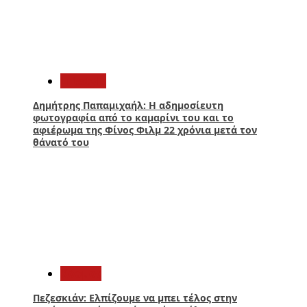
4
Lifestyle
Δημήτρης Παπαμιχαήλ: Η αδημοσίευτη
φωτογραφία από το καμαρίνι του και το
αφιέρωμα της Φίνος Φιλμ 22 χρόνια μετά τον
θάνατό του
5
Κόσμος
Πεζεσκιάν: Ελπίζουμε να μπει τέλος στην