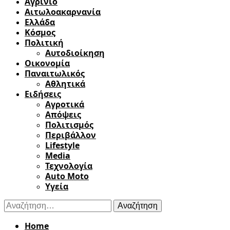
Αγρίνιο
Αιτωλοακαρνανία
Ελλάδα
Κόσμος
Πολιτική
Αυτοδιοίκηση
Οικονομία
Παναιτωλικός
Αθλητικά
Ειδήσεις
Αγροτικά
Απόψεις
Πολιτισμός
Περιβάλλον
Lifestyle
Media
Τεχνολογία
Auto Moto
Υγεία
Αναζήτηση
για:
Home