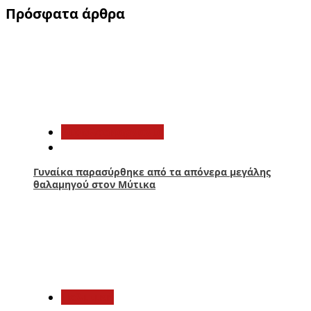
Πρόσφατα άρθρα
1
Αιτωλοακαρνανία
Γυναίκα παρασύρθηκε από τα απόνερα μεγάλης
θαλαμηγού στον Μύτικα
2
Πολιτική