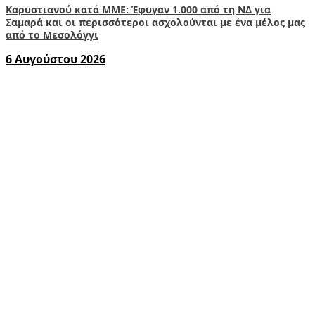
Καρυστιανού κατά ΜΜΕ: Έφυγαν 1.000 από τη ΝΔ για
Σαμαρά και οι περισσότεροι ασχολούνται με ένα μέλος μας
από το Μεσολόγγι
6 Αυγούστου 2026