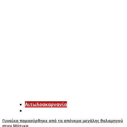
Αιτωλοακαρνανία
Γυναίκα παρασύρθηκε από τα απόνερα μεγάλης θαλαμηγού
στον Μύτικα