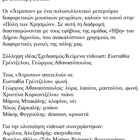
Οι «Άτροπον» με ένα πολυσυλλεκτικό ρεπερτόριο
διαφορετικών μουσικών ρευμάτων, καλούν το κοινό στην
«Πόλη των Χρησμών». Σε αυτή τη διαδρομή
διασταυρώνονται με τους εφήβους της ομάδας «Ήβη» του
Δήμου Αγρινίου, που ανακαλύπτουν χρησμούς σε
διαφορετικές γωνιές της πόλης μας.
Σύλληψη ιδέας/Σχεδιασμός/Κείμενα videoart: Ευσταθία
Γρέντζελου, Γεώργιος Αθανασόπουλος
Τους «Άτροπον» αποτελούν οι:
Ευσταθία Γρέντζελου: φωνή
Γεώργιος Αθανασόπουλος: λύρα, λαούτο, μαντολίνο, φωνή
Χριστίνα Κορκοντζέλου: πιάνο
Μάριος Μπακάλης: κλαρίνο, νέι
Νίκος Ζαρκαλής: μπάσο
Μάκης Φεγγούλης: drumset, κρουστά
Για την υλοποίηση videoart συνεργάστηκαν:
Αιμίλιος Αλεξανδρής: σκηνοθεσία
Βασίλης Θάλος (Tale Matters Pictures): βιντεογράφος