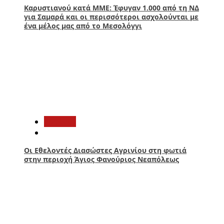
Καρυστιανού κατά ΜΜΕ: Έφυγαν 1.000 από τη ΝΔ
για Σαμαρά και οι περισσότεροι ασχολούνται με
ένα μέλος μας από το Μεσολόγγι
3
Aγρίνιο
Οι Εθελοντές Διασώστες Αγρινίου στη φωτιά
στην περιοχή Άγιος Φανούριος Νεαπόλεως
4