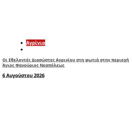
Aγρίνιο
Οι Εθελοντές Διασώστες Αγρινίου στη φωτιά στην περιοχή
Άγιος Φανούριος Νεαπόλεως
6 Αυγούστου 2026