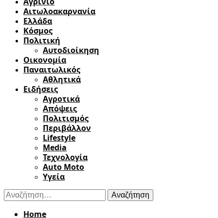
Αγρίνιο
Αιτωλοακαρνανία
Ελλάδα
Κόσμος
Πολιτική
Αυτοδιοίκηση
Οικονομία
Παναιτωλικός
Αθλητικά
Ειδήσεις
Αγροτικά
Απόψεις
Πολιτισμός
Περιβάλλον
Lifestyle
Media
Τεχνολογία
Auto Moto
Υγεία
Αναζήτηση
για:
Home