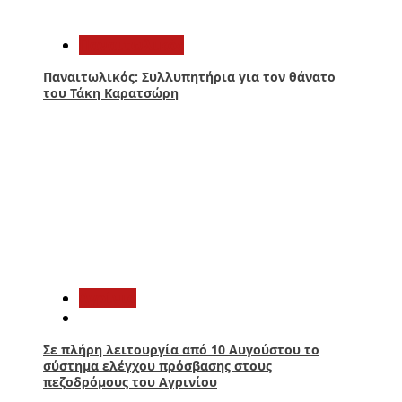
3
Παναιτωλικός
Παναιτωλικός: Συλλυπητήρια για τον θάνατο
του Τάκη Καρατσώρη
4
Aγρίνιο
Σε πλήρη λειτουργία από 10 Αυγούστου το
σύστημα ελέγχου πρόσβασης στους
πεζοδρόμους του Αγρινίου