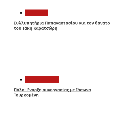
1
Αθλητικά
Συλλυπητήρια Παπαναστασίου για τον θάνατο
του Τάκη Καρατσώρη
2
Παναιτωλικός
Πόλο: Έναρξη συνεργασίας με Ιάσωνα
Τουρκομένη