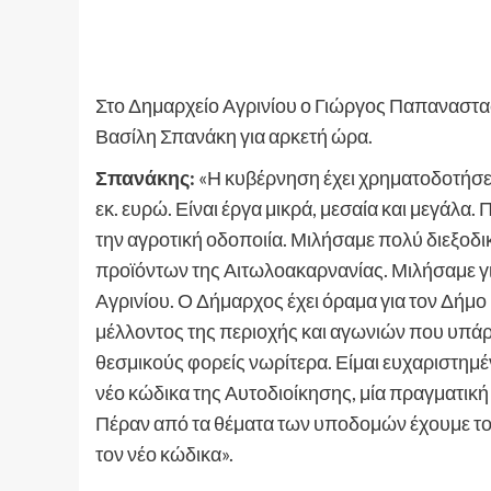
Στο Δημαρχείο Αγρινίου ο Γιώργος Παπαναστα
Βασίλη Σπανάκη για αρκετή ώρα.
Σπανάκης:
«Η κυβέρνηση έχει χρηματοδοτήσε
εκ. ευρώ. Είναι έργα μικρά, μεσαία και μεγάλα.
την αγροτική οδοποιία. Μιλήσαμε πολύ διεξοδικ
προϊόντων της Αιτωλοακαρνανίας. Μιλήσαμε γι
Αγρινίου. Ο Δήμαρχος έχει όραμα για τον Δήμο 
μέλλοντος της περιοχής και αγωνιών που υπά
θεσμικούς φορείς νωρίτερα. Είμαι ευχαριστημέ
νέο κώδικα της Αυτοδιοίκησης, μία πραγματική
Πέραν από τα θέματα των υποδομών έχουμε το 
τον νέο κώδικα».