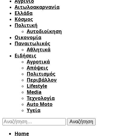
Αγρίνιο
Αιτωλοακαρνανία
Ελλάδα
Κόσμος
Πολιτική
Αυτοδιοίκηση
Οικονομία
Παναιτωλικός
Αθλητικά
Ειδήσεις
Αγροτικά
Απόψεις
Πολιτισμός
Περιβάλλον
Lifestyle
Media
Τεχνολογία
Auto Moto
Υγεία
Αναζήτηση
για:
Home