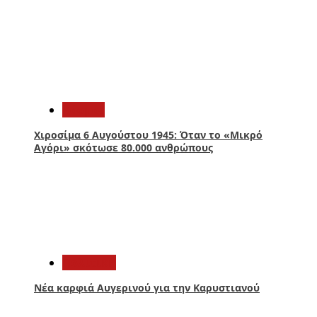
1
Κόσμος
Χιροσίμα 6 Αυγούστου 1945: Όταν το «Μικρό
Αγόρι» σκότωσε 80.000 ανθρώπους
2
Πολιτική
Νέα καρφιά Αυγερινού για την Καρυστιανού