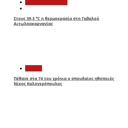
Αιτωλοακαρνανία
Στους 39,3 °C η θερμοκρασία στη Γαβαλού
Αιτωλοακαρνανίας
4
Ελλάδα
Πέθανε στα 74 του χρόνια ο σπουδαίος ηθοποιός
Νίκος Καλογερόπουλος
5