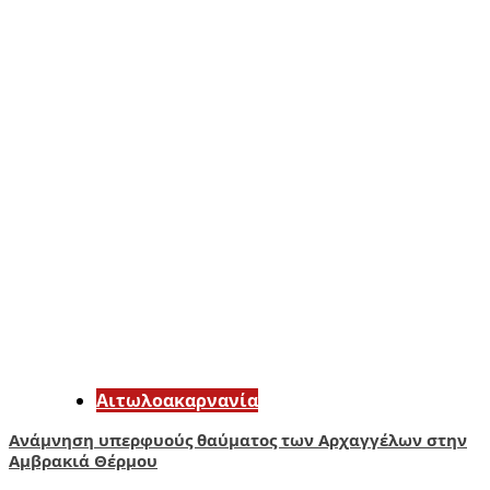
Αιτωλοακαρνανία
Ανάμνηση υπερφυούς θαύματος των Αρχαγγέλων στην
Αμβρακιά Θέρμου