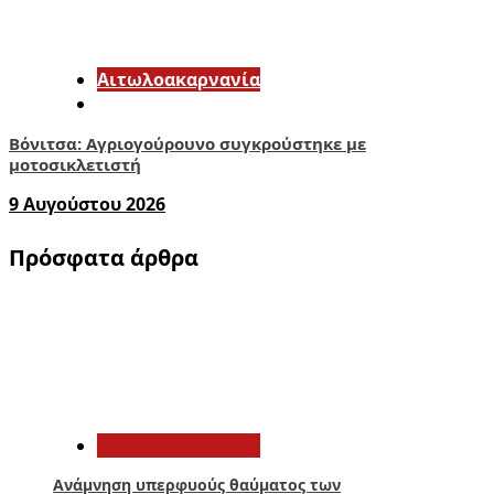
Αιτωλοακαρνανία
Βόνιτσα: Αγριογούρουνο συγκρούστηκε με
μοτοσικλετιστή
9 Αυγούστου 2026
Πρόσφατα άρθρα
1
Αιτωλοακαρνανία
Ανάμνηση υπερφυούς θαύματος των