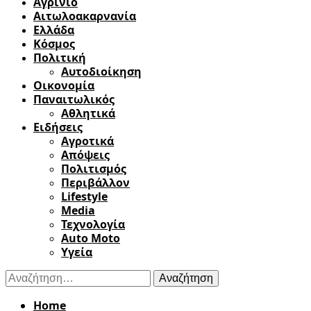
Αγρίνιο
Αιτωλοακαρνανία
Ελλάδα
Κόσμος
Πολιτική
Αυτοδιοίκηση
Οικονομία
Παναιτωλικός
Αθλητικά
Ειδήσεις
Αγροτικά
Απόψεις
Πολιτισμός
Περιβάλλον
Lifestyle
Media
Τεχνολογία
Auto Moto
Υγεία
Αναζήτηση
για:
Home