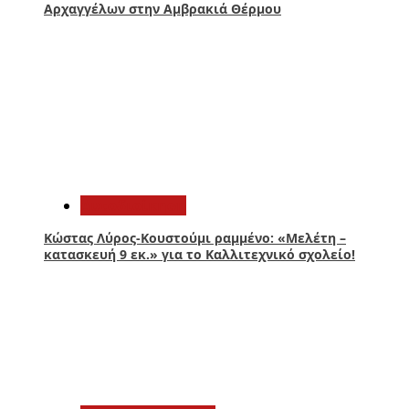
Αρχαγγέλων στην Αμβρακιά Θέρμου
2
Αυτοδιοίκηση
Κώστας Λύρος-Κουστούμι ραμμένο: «Μελέτη –
κατασκευή 9 εκ.» για το Καλλιτεχνικό σχολείο!
3