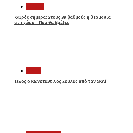
Ελλάδα
Καιρός σήμερα: Στους 39 βαθμούς η θερμοσία
στη χώρα – Πού θα βρέξει
4
Media
Τέλος ο Κωνσταντίνος Ζούλας από τον ΣΚΑΪ
5