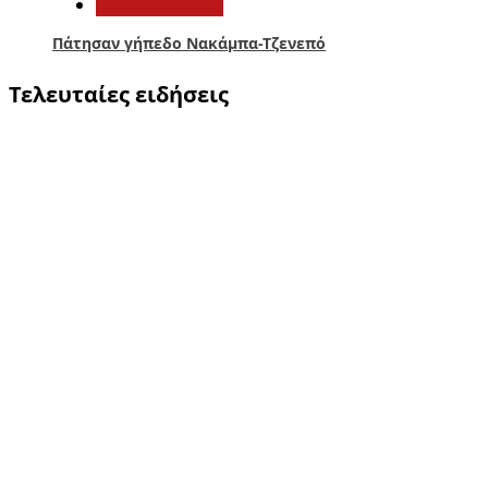
Παναιτωλικός
Πάτησαν γήπεδο Νακάμπα-Τζενεπό
Τελευταίες ειδήσεις