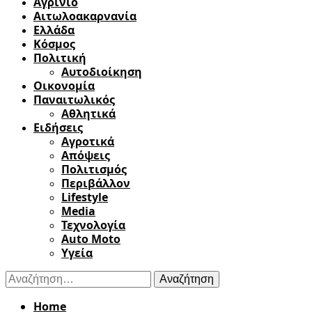
Αγρίνιο
Αιτωλοακαρνανία
Ελλάδα
Κόσμος
Πολιτική
Αυτοδιοίκηση
Οικονομία
Παναιτωλικός
Αθλητικά
Ειδήσεις
Αγροτικά
Απόψεις
Πολιτισμός
Περιβάλλον
Lifestyle
Media
Τεχνολογία
Auto Moto
Υγεία
Αναζήτηση
για:
Home