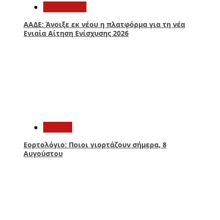
Οικονομία
ΑΑΔΕ: Άνοιξε εκ νέου η πλατφόρμα για τη νέα
Ενιαία Αίτηση Ενίσχυσης 2026
2
Ελλάδα
Εορτολόγιο: Ποιοι γιορτάζουν σήμερα, 8
Αυγούστου
3