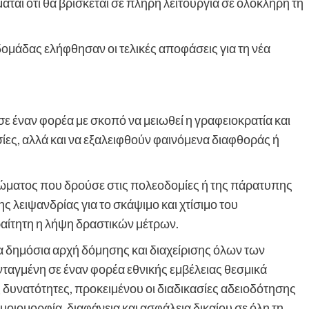
ιμάται ότι θα βρίσκεται σε πλήρη λειτουργία σε ολόκληρη τη
μάδας ελήφθησαν οι τελικές αποφάσεις για τη νέα
ε έναν φορέα με σκοπό να μειωθεί η γραφειοκρατία και
σίες, αλλά και να εξαλειφθούν φαινόμενα διαφθοράς ή
ώματος που δρούσε στις πολεοδομίες ή της πάρατυπης
 λειψανδρίας για το σκάψιμο και χτίσιμο του
ραίτητη η λήψη δραστικών μέτρων.
ία δημόσια αρχή δόμησης και διαχείρισης όλων των
ενταγμένη σε έναν φορέα εθνικής εμβέλειας θεσμικά
 δυνατότητες, προκειμένου οι διαδικασίες αδειοδότησης
μοιομορφία, διαφάνεια και ασφάλεια δικαίου σε όλη τη