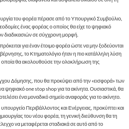
ουργία του φορέα πέρασε από το Υπουργικό Συμβούλιο,
λεοδομίες ένας φορέας ο οποίος θα είχε το ψηφιακό
ν διαδικασιών σε σύγχρονη μορφή.
πρόκειται για έναν έτοιμο φορέα ώστε να μην ξοδεύονται
υβέρνησης, το Κτηματολόγιο ήταν η πιο κατάλληλη λύση
 η οποία θα ακολουθούσε την ολοκλήρωση της
γχου Δόμησης, που θα προκύψει από την «εισφορά» των
α ψηφιακό one stop shop για τα ακίνητα. Ουσιαστικά, θα
αποτελέσει ένα μοναδικό σημείο αναφοράς για το ακίνητο.
 υπουργείο Περιβάλλοντος και Ενέργειας, προκύπτει και
μιουργίας του νέου φορέα, τη γενική διεύθυνση θα τη
 έλεγχο να μεταφέρεται σταδιακά σε αυτό από το