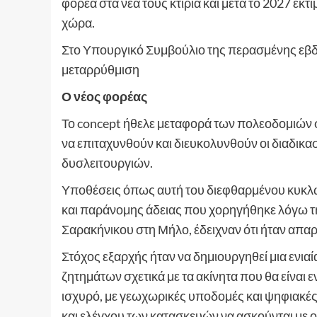
φορέα στα νέα τους κτίρια και μετά το 2027 εκτ
χώρα.
Στο Υπουργικό Συμβούλιο της περασμένης εβδο
μεταρρύθμιση
Ο νέος φορέας
Το concept ήθελε μεταφορά των πολεοδομιών σ
να επιταχυνθούν και διευκολυνθούν οι διαδικα
δυσλειτουργιών.
Υποθέσεις όπως αυτή του διεφθαρμένου κυκλ
και παράνομης άδειας που χορηγήθηκε λόγω της
Σαρακήνικου στη Μήλο, έδειχναν ότι ήταν απα
Στόχος εξαρχής ήταν να δημιουργηθεί μια ενια
ζητημάτων σχετικά με τα ακίνητα που θα είναι 
ισχυρό, με γεωχωρικές υποδομές και ψηφιακές
και ελέγχου των κατασκευών να ασκούνται με ο