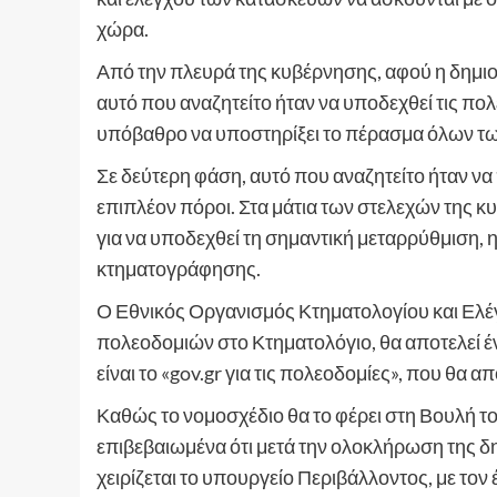
χώρα.
Από την πλευρά της κυβέρνησης, αφού η δημι
αυτό που αναζητείτο ήταν να υποδεχθεί τις πο
υπόβαθρο να υποστηρίξει το πέρασμα όλων τω
Σε δεύτερη φάση, αυτό που αναζητείτο ήταν να 
επιπλέον πόροι. Στα μάτια των στελεχών της κ
για να υποδεχθεί τη σημαντική μεταρρύθμιση,
κτηματογράφησης.
Ο Εθνικός Οργανισμός Κτηματολογίου και Ελέ
πολεοδομιών στο Κτηματολόγιο, θα αποτελεί έν
είναι το «gov.gr για τις πολεοδομίες», που θα 
Καθώς το νομοσχέδιο θα το φέρει στη Βουλή το
επιβεβαιωμένα ότι μετά την ολοκλήρωση της δη
χειρίζεται το υπουργείο Περιβάλλοντος, με τον