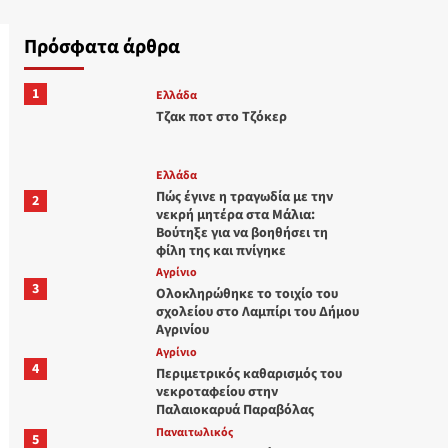
Πρόσφατα άρθρα
1
Ελλάδα
Τζακ ποτ στο Τζόκερ
Ελλάδα
Πώς έγινε η τραγωδία με την
2
νεκρή μητέρα στα Μάλια:
Βούτηξε για να βοηθήσει τη
φίλη της και πνίγηκε
Aγρίνιο
3
Ολοκληρώθηκε το τοιχίο του
σχολείου στο Λαμπίρι του Δήμου
Αγρινίου
Aγρίνιο
4
Περιμετρικός καθαρισμός του
νεκροταφείου στην
Παλαιοκαρυά Παραβόλας
Παναιτωλικός
5