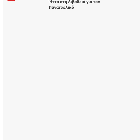
Ήττα στη Λιβαδειά για τον
Παναιτωλικό