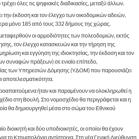
ρέχει όλες τις ψηφιακές διαδικασίες, μεταξύ άλλων.
 την έκδοση και τον έλεγχο των οικοδομικών αδειών,
ερα μόνο 185 από τους 332 δήμους της χώρας.
 μεταφερθούν οι αρμοδιότητες των πολεοδομιών, εκτός
ησης, τον έλεγχο κατασκευών και την τήρηση της
ηρίωση και εγγύηση της ιδιοκτησίας, την έκδοση και τον
ων συναφών πράξεων) σε ενιαίο επίπεδο,
ργίας των Υπηρεσιών Δόμησης (ΥΔΟΜ) που παρουσιάζει
ι αποτελεσματικότητα.
προαπαιτούμενα ήταν και παραμένουν να ολοκληρωθεί η
χέδιο στη Βουλή. Στο νομοσχέδιο θα περιγράφεται και η
ποία θα δημιουργηθεί μέσα στο σώμα του Εθνικού
ο διοικητή και δύο υποδιοικητές, οι οποίοι θα έχουν
για το Κτηματολόγιο αντίστοιχα. Στη νέα Γενική Διεύθυνση