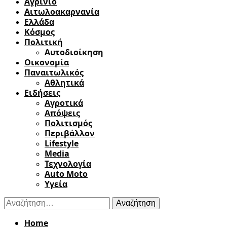
Αγρίνιο
Αιτωλοακαρνανία
Ελλάδα
Κόσμος
Πολιτική
Αυτοδιοίκηση
Οικονομία
Παναιτωλικός
Αθλητικά
Ειδήσεις
Αγροτικά
Απόψεις
Πολιτισμός
Περιβάλλον
Lifestyle
Media
Τεχνολογία
Auto Moto
Υγεία
Αναζήτηση
για:
Home