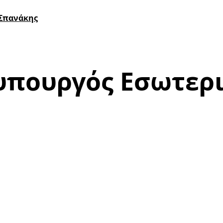
 Σπανάκης
φυπουργός Εσωτερ