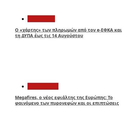
1
Οικονομία
Ο «χάρτης» των πληρωμών από τον e-ΕΦΚΑ και
τη ΔΥΠΑ έως τις 14 Αυγούστου
2
Περιβάλλον
Megafires, ο νέος εφιάλτης της Ευρώπης: Το
φαινόμενο των πυρονεφών και οι επιπτώσεις