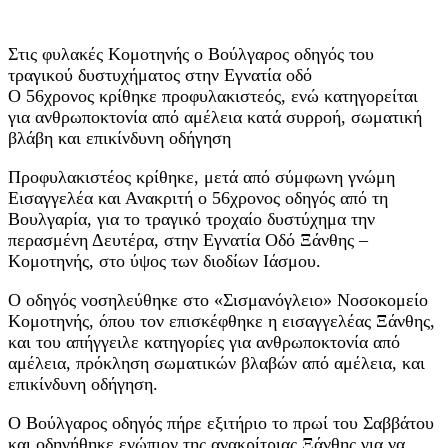
Στις φυλακές Κομοτηνής ο Βούλγαρος οδηγός του
τραγικού δυστυχήματος στην Εγνατία οδό
Ο 56χρονος κρίθηκε προφυλακιστεός, ενώ κατηγορείται
για ανθρωποκτονία από αμέλεια κατά συρροή, σωματική
βλάβη και επικίνδυνη οδήγηση
Προφυλακιστέος κρίθηκε, μετά από σύμφωνη γνώμη
Εισαγγελέα και Ανακριτή ο 56χρονος οδηγός από τη
Βουλγαρία, για το τραγικό τροχαίο δυστύχημα την
περασμένη Δευτέρα, στην Εγνατία Οδό Ξάνθης –
Κομοτηνής, στο ύψος των διοδίων Ιάσμου.
Ο οδηγός νοσηλεύθηκε στο «Σισμανόγλειο» Νοσοκομείο
Κομοτηνής, όπου τον επισκέφθηκε η εισαγγελέας Ξάνθης,
και του απήγγειλε κατηγορίες για ανθρωποκτονία από
αμέλεια, πρόκληση σωματικών βλαβών από αμέλεια, και
επικίνδυνη οδήγηση.
Ο Βούλγαρος οδηγός πήρε εξιτήριο το πρωί του Σαββάτου
και οδηγήθηκε ενώπιον της ανακρίτριας Ξάνθης για να