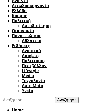
Αγρίνιο
Αιτωλοακαρνανία
Ελλάδα
Κόσμος
Πολιτική
Αυτοδιοίκηση
Οικονομία
Παναιτωλικός
Αθλητικά
Ειδήσεις
Αγροτικά
Απόψεις
Πολιτισμός
Περιβάλλον
Lifestyle
Media
Τεχνολογία
Auto Moto
Υγεία
Αναζήτηση
για:
Home