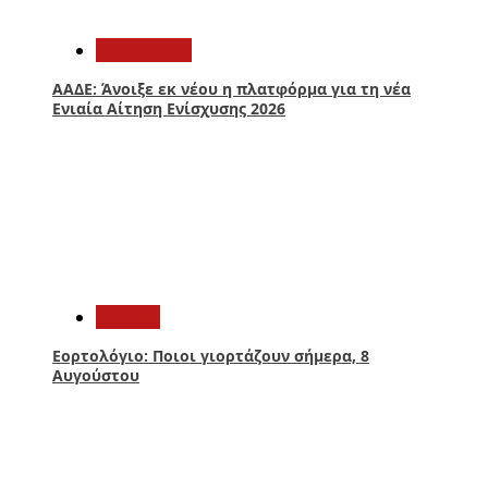
3
Οικονομία
ΑΑΔΕ: Άνοιξε εκ νέου η πλατφόρμα για τη νέα
Ενιαία Αίτηση Ενίσχυσης 2026
4
Ελλάδα
Εορτολόγιο: Ποιοι γιορτάζουν σήμερα, 8
Αυγούστου