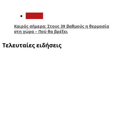
5
Ελλάδα
Καιρός σήμερα: Στους 39 βαθμούς η θερμοσία
στη χώρα – Πού θα βρέξει
Τελευταίες ειδήσεις