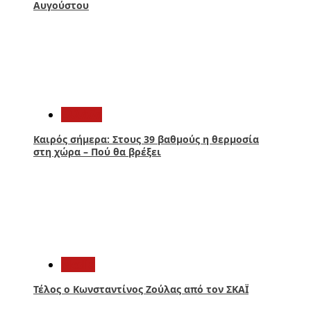
Αυγούστου
3
Ελλάδα
Καιρός σήμερα: Στους 39 βαθμούς η θερμοσία
στη χώρα – Πού θα βρέξει
4
Media
Τέλος ο Κωνσταντίνος Ζούλας από τον ΣΚΑΪ