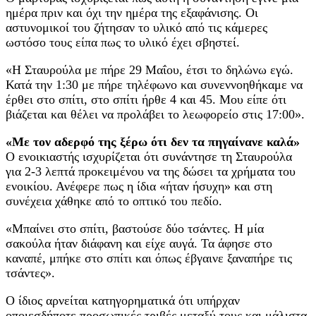
ημέρα πριν και όχι την ημέρα της εξαφάνισης. Οι
αστυνομικοί του ζήτησαν το υλικό από τις κάμερες
ωστόσο τους είπα πως το υλικό έχει σβηστεί.
«Η Σταυρούλα με πήρε 29 Μαΐου, έτσι το δηλώνω εγώ.
Κατά την 1:30 με πήρε τηλέφωνο και συνεννοηθήκαμε να
έρθει στο σπίτι, στο σπίτι ήρθε 4 και 45. Μου είπε ότι
βιάζεται και θέλει να προλάβει το λεωφορείο στις 17:00».
«Με τον αδερφό της ξέρω ότι δεν τα πηγαίνανε καλά»
Ο ενοικιαστής ισχυρίζεται ότι συνάντησε τη Σταυρούλα
για 2-3 λεπτά προκειμένου να της δώσει τα χρήματα του
ενοικίου. Ανέφερε πως η ίδια «ήταν ήσυχη» και στη
συνέχεια χάθηκε από το οπτικό του πεδίο.
«Μπαίνει στο σπίτι, βαστούσε δύο τσάντες. Η μία
σακούλα ήταν διάφανη και είχε αυγά. Τα άφησε στο
καναπέ, μπήκε στο σπίτι και όπως έβγαινε ξαναπήρε τις
τσάντες».
Ο ίδιος αρνείται κατηγορηματικά ότι υπήρχαν
οποιεσδήποτε προσωπικές τριβές μεταξύ τους και μάλιστα