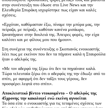
στην συνέντευξη που έδωσε στο Live News και την
Ελευθερία Σπυράκη ισχυρίστηκε πως είχαν και καλές
σχέσεις.
«Ερχόταν, καθόμασταν έξω, πίναμε την μπύρα μας, την
πείραζα, με πείραζε, καθόταν κανένα μισάωρο,
ξαναπήγαινε στην δουλειά της. Άπειρες φορές, την είχα
καλέσει και με φίλους μου που ήμουν».
Στη συνέχεια της συνέντευξης ο Σκοπιανός ενοικιαστής
λέει πως με εκείνον που δεν τα πήγαινε καλά η Σταυρούλα
ήταν ο αδελφός της.
«Με τον αδερφό της ξέρω ότι δεν τα πηγαίνανε καλά.
Τώρα τελευταία ξέρω ότι ο αδερφός της την έδιωξε από το
σπίτι, με αφορμή ότι δεν ταΐζει τους γέρους, δεν
προσφέρει λεφτά στο σπίτι».
Αποκλειστικό βίντεο ντοκουμέντο – Ο αδελφός της
45χρονης την κακολογεί ενώ εκείνη αγνοείται
Τα όσα είπε ο ενοικιαστής για τις τεταμένες σχέσεις των