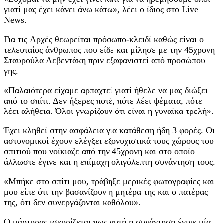
γιατί μας έχει κάνει άνω κάτω», λέει ο ίδιος στο Live
News.
Για τις Aρχές θεωρείται πρόσωπο-κλειδί καθώς είναι ο
τελευταίος άνθρωπος που είδε και μίλησε με την 45χρονη
Σταυρούλα Λεβεντάκη πριν εξαφανιστεί από προσώπου
γης.
«Παλαιότερα είχαμε αρπαχτεί γιατί ήθελε να μας διώξει
από το σπίτι. Δεν ήξερες ποτέ, πότε λέει ψέματα, πότε
λέει αλήθεια. Όλοι γνωρίζουν ότι είναι η γυναίκα τρελή».
Έχει κληθεί στην ασφάλεια για κατάθεση ήδη 3 φορές. Οι
αστυνομικοί έχουν ελέγξει εξονυχιστικά τους χώρους του
σπιτιού που νοίκιαζε από την 45χρονη και στο οποίο
άλλωστε έγινε και η επίμαχη ολιγόλεπτη συνάντηση τους.
«Μπήκε στο σπίτι μου, τράβηξε μερικές φωτογραφίες και
μου είπε ότι την βασανίζουν η μητέρα της και ο πατέρας
της, ότι δεν συνεργάζονται καθόλου».
Ο μάρτυρας ισχυρίζεται πως αυτή η συνάντηση έγινε μία