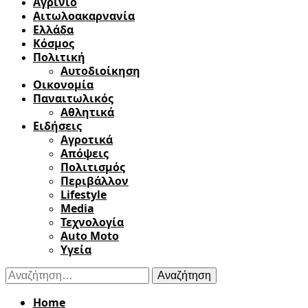
Αγρίνιο
Αιτωλοακαρνανία
Ελλάδα
Κόσμος
Πολιτική
Αυτοδιοίκηση
Οικονομία
Παναιτωλικός
Αθλητικά
Ειδήσεις
Αγροτικά
Απόψεις
Πολιτισμός
Περιβάλλον
Lifestyle
Media
Τεχνολογία
Auto Moto
Υγεία
Αναζήτηση
για:
Home