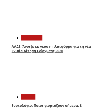
1
Οικονομία
ΑΑΔΕ: Άνοιξε εκ νέου η πλατφόρμα για τη νέα
Ενιαία Αίτηση Ενίσχυσης 2026
2
Ελλάδα
Εορτολόγιο: Ποιοι γιορτάζουν σήμερα, 8