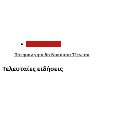
5
Παναιτωλικός
Πάτησαν γήπεδο Νακάμπα-Τζενεπό
Τελευταίες ειδήσεις