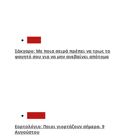
2
Υγεία
Σάκχαρο: Με ποια σειρά πρέπει να τρως το
φαγητό σου για να μην ανεβαίνει απότομα
3
Ελλάδα
Εορτολόγιο: Ποιοι γιορτάζουν σήμερα, 9
Αυγούστου