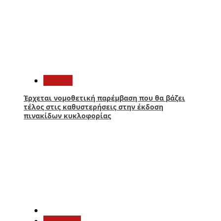
4
Ελλάδα
Έρχεται νομοθετική παρέμβαση που θα βάζει
τέλος στις καθυστερήσεις στην έκδοση
πινακίδων κυκλοφορίας
5
Πολιτική