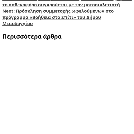
Post
το ασθενοφόρο συγκρούεται με τον μοτοσικλετιστή
navigation
Next:
Πρόσκληση συμμετοχής ωφελούμενων στο
πρόγραμμα «Βοήθεια στο Σπίτι» του Δήμου
Μεσολογγίου
Περισσότερα άρθρα