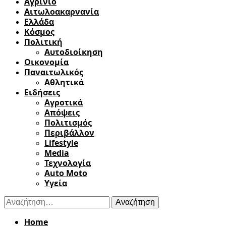
Αγρίνιο
Αιτωλοακαρνανία
Ελλάδα
Κόσμος
Πολιτική
Αυτοδιοίκηση
Οικονομία
Παναιτωλικός
Αθλητικά
Ειδήσεις
Αγροτικά
Απόψεις
Πολιτισμός
Περιβάλλον
Lifestyle
Media
Τεχνολογία
Auto Moto
Υγεία
Αναζήτηση
για:
Home