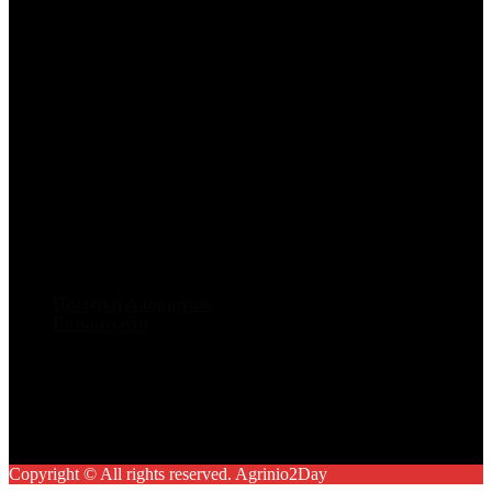
Πολιτική Απορρήτου
Επικοινωνία
Facebook
Twitter
Youtube
Instagram
Copyright © All rights reserved. Agrinio2Day