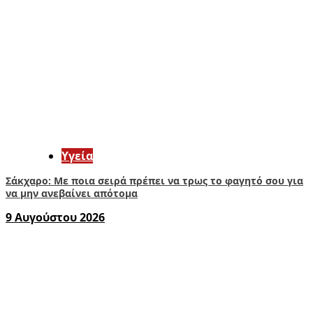
Υγεία
Σάκχαρο: Με ποια σειρά πρέπει να τρως το φαγητό σου για
να μην ανεβαίνει απότομα
9 Αυγούστου 2026