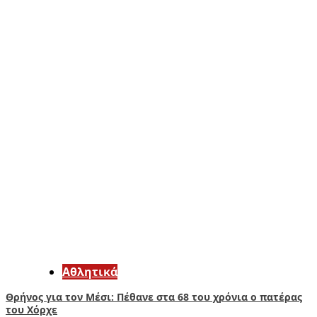
Αθλητικά
Θρήνος για τον Μέσι: Πέθανε στα 68 του χρόνια ο πατέρας
του Χόρχε