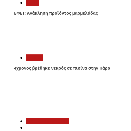
Υγεία
ΕΦΕΤ: Ανάκληση προϊόντος μαρμελάδας
3
Ελλάδα
4χρονος βρέθηκε νεκρός σε πισίνα στην Πάρο
4
Αιτωλοακαρνανία