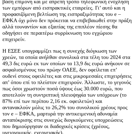
βάση επίμονη και με απρεπή τρόπο τηλεφωνική ενόχληση
των εμπόρων από εισπρακτικές εταιρείες. Γι’ αυτό και η
προφασιζόμενη βελτίωση της εισπραξιμότητας του e –
ΕΦΚΑ όχι μόνο δεν πρόκειται να επιβεβαιωθεί στην πράξη
αλλά τουναντίον και εξαιτίας της επιπλέον πίεσης θα
οδηγήσει σε περαιτέρω συρρίκνωση του εγχώριου
επιχειρείν.
Η ΕΣΕΕ υπογραμμίζει πως η συνεχής διόγκωση των
χρεών, τα οποία ανήλθαν συνολικά στα τέλη του 2024 στα
49,3 δις ευρώ εκ των οποίων τα 13,9 δις ευρώ ανήκουν σε
ασφαλισμένους του πρώην ΟΑΕΕ, δεν οφείλεται επ’
ουδενί στους οφειλέτες και στις μικρομεσαίες επιχειρήσεις
απ’ όπου επί το πλείστον επιχειρούν. Άλλωστε, το γεγονός
πως όσοι χρωστούν ποσά ύψους έως 30.000 ευρώ, που
αποτελούν τη συντριπτική πλειοψηφία των υπόχρεων (το
87% επί των περίπου 2,16 εκ. οφειλετών) και
αντανακλούν μόλις το 26,2% του συνολικού χρέους προς
τον e – ΕΦΚΑ, μαρτυρά την αντικειμενική αδυναμία
ανταπόκρισης στις συνεχώς διογκούμενες υποχρεώσεις
που δημιούργησαν οι διαδοχικές κρίσεις (χρέους,
υγειονομικής, ενεργειακής).