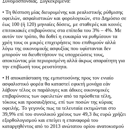
Συνομοσπονδίας. Συγκεκριμένα:
• Τη θέσπιση μίας διευρυμένης και ρεαλιστικής ρύθμισης
οφειλών, ασφαλιστικών και φορολογικών, στο Δημόσιο σε
έως 100 (ή 120) μηνιαίες δόσεις, με σταθερές και κοινές
επιτοκιακές επιβαρύνσεις στα επίπεδα του 3% – 4%. Με
αυτόν τον τρόπο, θα δοθεί η ευκαιρία να ρυθμίσουν τα
χρέη τους οι μικρές επιχειρήσεις που επιθυμούν αλλά
λόγω της οικονομικής ασφυξίας που υφίστανται δεν
μπορούν να διευθετήσουν τις υποχρεώσεις τους,
αποκτώντας μία περιορισμένη αλλά άκρως απαραίτητη για
την επιβίωσή τους ρευστότητα.
• Η αποκατάσταση της εμπιστοσύνης προς τον ενιαίο
ασφαλιστικό φορέα θα καταστεί εφικτή μονάχα εάν
λάβουν τέλος οι παράλογες και άδικες οικονομικές
επιβαρύνσεις των οφειλετών από τα πρόσθετα τέλη,
τόκους και προσαυξήσεις, επί των ποσών της κύριας
οφειλής. Το γεγονός πως τα τελευταία εκτιμώνται στο
39,9% επί του συνολικού χρέους των 49,3 δις ευρώ χρήζει
εξορθολογισμού και επείγει η επαναφορά του
καταργηθέντος από το 2013 ανώτατου ορίου ανατοκισμού