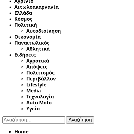
Αγρίνιο
Αιτωλοακαρνανία
Ελλάδα
Κόσμος
Πολιτική
Αυτοδιοίκηση
Οικονομία
Παναιτωλικός
Αθλητικά
Ειδήσεις
Αγροτικά
Απόψεις
Πολιτισμός
Περιβάλλον
Lifestyle
Media
Τεχνολογία
Auto Moto
Υγεία
Αναζήτηση
για:
Home