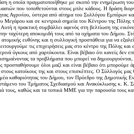
άση η οποία πραγματοποιήθηκε με σκοπό την ενημέρωση του
υασιών που τοποθετούνται στους μπλε κάδους. Η δράση διο
τητας Αγρινίου, ύστερα από αίτημα του Συλλόγου Εμπόρων κ
 Μεγάρου και σε κεντρικά σημεία του Κέντρου της Πόλης τ
. Αυτή η πρακτική συμβάλλει αφενός στη βελτίωση της εικό
την ταχύτερη αποκομιδή τους από τα οχήματα του Δήμου. Στό
ατομικής ευθύνης και η συλλογική προσπάθεια για να εξαλε
ειτουργούμε τις επιχειρήσεις μας στο κέντρο της Πόλης και 
ρινά όγκους από χαρτόκουτα. Είναι βέβαιο ότι κανείς δεν επ
πισημαίνοντας τα προβλήματα που μπορεί να δημιουργούνται,
Ας προσπαθήσουμε όλοι μαζί και είναι βέβαιο ότι μπορούμε 
στους κατοίκους της και στους επισκέπτες. Ο Σύλλογός μας 
ομέα καθαριότητας του Δήμου, τον Πρόεδρο της Δημοτικής Εν
στάμενο του Τμήματος Σχεδιασμού και Ανακύκλωσης κ. Κ. Σ
ιά τους, καθώς και τα τοπικά ΜΜΕ για την παρουσία τους κα