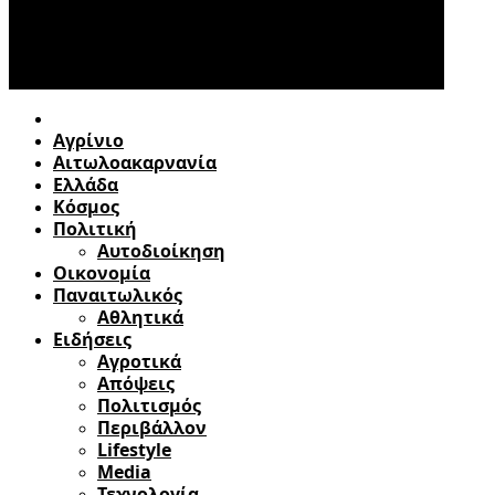
Αγρίνιο
Αιτωλοακαρνανία
Ελλάδα
Κόσμος
Πολιτική
Αυτοδιοίκηση
Οικονομία
Παναιτωλικός
Αθλητικά
Ειδήσεις
Αγροτικά
Απόψεις
Πολιτισμός
Περιβάλλον
Lifestyle
Media
Τεχνολογία