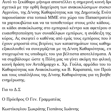
Αυτό το ξεκάθαρο μήνυμα αποστέλλει η σημερινή κοινή δρ
σχετικά με την ορθή διαχείριση των ανακυκλώσιμων συσκε
Αγρινίου, της Δ/νσης Καθαριότητας και της Δημοτικής Ενό
παρουσίασαν στα τοπικά ΜΜΕ στο χώρο του Παπαστρατείου
τα χαρτοκιβώτια και να τα τοποθετούμε στους μπλε κάδους
οι κάδοι ανακύκλωσης στο εμπορικό κέντρο και αφετέρου σ
ευαισθητοποίηση των συναδέλφων εμπόρων, η ανάδειξη της 
κύρος. Ας σκεφτεί ο καθένας από εμάς τους εμπόρους που λ
έχουν μπροστά στις βιτρίνες των καταστημάτων τους καθημε
εξακολουθεί να συνεργάζεται με τη Δ/νση Καθαριότητας, ε
στοχευμένα τις υποδομές του για βέλτιστα αποτελέσματα. 
να συμβάλουμε ώστε η Πόλη μας να γίνει ακόμη πιο φιλική 
κοινή δράση τον Αντιδήμαρχο κ. Χρ. Γούλα, αρμόδιο του τ
Καθαριότητας και Ανακύκλωσης κα Β. Καραπαπά, τον Προϊ
και τους υπαλλήλους της Δ/νσης Καθαριότητας για τη βοήθε
ενημέρωσης.
Για το Δ.Σ
Ο Πρόεδρος Ο Γεν. Γραμματέας
Κωστίκογλου Σωκράτης Γιοπάνος Ιωάννης