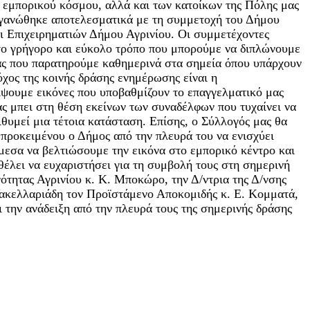
 εμπορικού κόσμου, αλλά και των κατοίκων της Πόλης μας
ργανώθηκε αποτελεσματικά με τη συμμετοχή του Δήμου
αι Επιχειρηματιών Δήμου Αγρινίου. Οι συμμετέχοντες
ο γρήγορο και εύκολο τρόπο που μπορούμε να διπλώνουμε
νας που παρατηρούμε καθημερινά στα σημεία όπου υπάρχουν
χος της κοινής δράσης ενημέρωσης είναι η
ίψουμε εικόνες που υποβαθμίζουν το επαγγελματικό μας
ας μπει στη θέση εκείνων των συναδέλφων που τυχαίνει να
ιθυμεί μια τέτοια κατάσταση. Επίσης, ο Σύλλογός μας θα
 προκειμένου ο Δήμος από την πλευρά του να ενισχύει
άμεσα να βελτιώσουμε την εικόνα στο εμπορικό κέντρο και
θέλει να ευχαριστήσει για τη συμβολή τους στη σημερινή
ότητας Αγρινίου κ. Κ. Μποκώρο, την Δ/ντρια της Δ/νσης
ακελλαριάδη τον Προϊστάμενο Αποκομιδής κ. Ε. Κομματά,
ι την ανάδειξη από την πλευρά τους της σημερινής δράσης