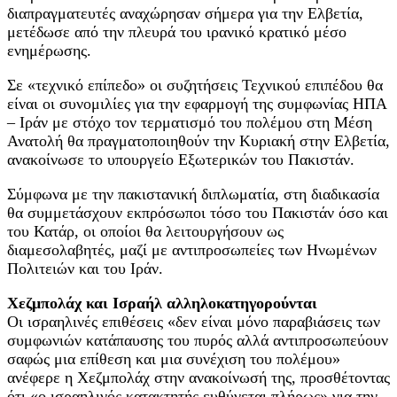
διαπραγματευτές αναχώρησαν σήμερα για την Ελβετία,
μετέδωσε από την πλευρά του ιρανικό κρατικό μέσο
ενημέρωσης.
Σε «τεχνικό επίπεδο» οι συζητήσεις Τεχνικού επιπέδου θα
είναι οι συνομιλίες για την εφαρμογή της συμφωνίας ΗΠΑ
– Ιράν με στόχο τον τερματισμό του πολέμου στη Μέση
Ανατολή θα πραγματοποιηθούν την Κυριακή στην Ελβετία,
ανακοίνωσε το υπουργείο Εξωτερικών του Πακιστάν.
Σύμφωνα με την πακιστανική διπλωματία, στη διαδικασία
θα συμμετάσχουν εκπρόσωποι τόσο του Πακιστάν όσο και
του Κατάρ, οι οποίοι θα λειτουργήσουν ως
διαμεσολαβητές, μαζί με αντιπροσωπείες των Ηνωμένων
Πολιτειών και του Ιράν.
Χεζμπολάχ και Ισραήλ αλληλοκατηγορούνται
Οι ισραηλινές επιθέσεις «δεν είναι μόνο παραβιάσεις των
συμφωνιών κατάπαυσης του πυρός αλλά αντιπροσωπεύουν
σαφώς μια επίθεση και μια συνέχιση του πολέμου»
ανέφερε η Χεζμπολάχ στην ανακοίνωσή της, προσθέτοντας
ότι «ο ισραηλινός κατακτητής ευθύνεται πλήρως» για την