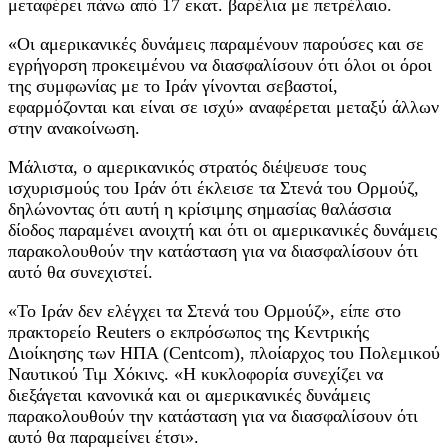
μεταφέρει πάνω από 17 εκατ. βαρέλια με πετρέλαιο.
«Οι αμερικανικές δυνάμεις παραμένουν παρούσες και σε
εγρήγορση προκειμένου να διασφαλίσουν ότι όλοι οι όροι
της συμφωνίας με το Ιράν γίνονται σεβαστοί,
εφαρμόζονται και είναι σε ισχύ» αναφέρεται μεταξύ άλλων
στην ανακοίνωση.
Mάλιστα, ο αμερικανικός στρατός διέψευσε τους
ισχυρισμούς του Ιράν ότι έκλεισε τα Στενά του Ορμούζ,
δηλώνοντας ότι αυτή η κρίσιμης σημασίας θαλάσσια
δίοδος παραμένει ανοιχτή και ότι οι αμερικανικές δυνάμεις
παρακολουθούν την κατάσταση για να διασφαλίσουν ότι
αυτό θα συνεχιστεί.
«Το Ιράν δεν ελέγχει τα Στενά του Ορμούζ», είπε στο
πρακτορείο Reuters ο εκπρόσωπος της Κεντρικής
Διοίκησης των ΗΠΑ (Centcom), πλοίαρχος του Πολεμικού
Ναυτικού Τιμ Χόκινς. «Η κυκλοφορία συνεχίζει να
διεξάγεται κανονικά και οι αμερικανικές δυνάμεις
παρακολουθούν την κατάσταση για να διασφαλίσουν ότι
αυτό θα παραμείνει έτσι».