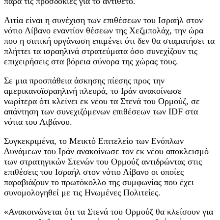
παρά τις προσδοκίες για το αντίθετο.
Αιτία είναι η συνέχιση των επιθέσεων του Ισραήλ στον
νότιο Λίβανο εναντίον θέσεων της Χεζμπολάχ, την ώρα
που η σιιτική οργάνωση επιμένει ότι δεν θα σταματήσει τα
πλήττει τα ισραηλινά στρατεύματα όσο συνεχίζουν τις
επιχειρήσεις στα βόρεια σύνορα της χώρας τους.
Σε μια προσπάθεια άσκησης πίεσης προς την
αμερικανοϊσραηλινή πλευρά, το Ιράν ανακοίνωσε
νωρίτερα ότι κλείνει εκ νέου τα Στενά του Ορμούζ, σε
απάντηση των συνεχιζόμενων επιθέσεων των IDF στα
νότια του Λιβάνου.
Συγκεκριμένα, το Μεικτό Επιτελείο των Ενόπλων
Δυνάμεων του Ιράν ανακοίνωσε τον εκ νέου αποκλεισμό
των στρατηγικών Στενών του Ορμούζ αντιδρώντας στις
επιθέσεις του Ισραήλ στον νότιο Λίβανο οι οποίες
παραβιάζουν το πρωτόκολλο της συμφωνίας που έχει
συνομολογηθεί με τις Ηνωμένες Πολιτείες.
«Ανακοινώνεται ότι τα Στενά του Ορμούζ θα κλείσουν για