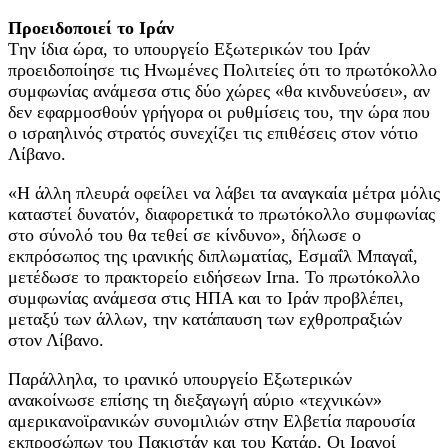
Προειδοποιεί το Ιράν
Tην ίδια ώρα, το υπουργείο Εξωτερικών του Ιράν
προειδοποίησε τις Ηνωμένες Πολιτείες ότι το πρωτόκολλο
συμφωνίας ανάμεσα στις δύο χώρες «θα κινδυνεύσει», αν
δεν εφαρμοσθούν γρήγορα οι ρυθμίσεις του, την ώρα που
ο ισραηλινός στρατός συνεχίζει τις επιθέσεις στον νότιο
Λίβανο.
«Η άλλη πλευρά οφείλει να λάβει τα αναγκαία μέτρα μόλις
καταστεί δυνατόν, διαφορετικά το πρωτόκολλο συμφωνίας
στο σύνολό του θα τεθεί σε κίνδυνο», δήλωσε ο
εκπρόσωπος της ιρανικής διπλωματίας, Εσμαΐλ Μπαγαΐ,
μετέδωσε το πρακτορείο ειδήσεων Irna. Το πρωτόκολλο
συμφωνίας ανάμεσα στις ΗΠΑ και το Ιράν προβλέπει,
μεταξύ των άλλων, την κατάπαυση των εχθροπραξιών
στον Λίβανο.
Παράλληλα, το ιρανικό υπουργείο Εξωτερικών
ανακοίνωσε επίσης τη διεξαγωγή αύριο «τεχνικών»
αμερικανοϊρανικών συνομιλιών στην Ελβετία παρουσία
εκπροσώπων του Πακιστάν και του Κατάρ. Οι Ιρανοί