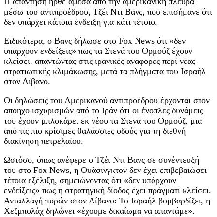
Η απάντηση ήρθε άμεσα από την αμερικανική πλευρά
μέσω του αντιπροέδρου, Τζέι Ντι Βανς, που επισήμανε ότι
δεν υπάρχει κάποια ένδειξη για κάτι τέτοιο.
Ειδικότερα, ο Βανς δήλωσε στο Fox News ότι «δεν
υπάρχουν ενδείξεις» πως τα Στενά του Ορμούζ έχουν
κλείσει, απαντώντας στις ιρανικές αναφορές περί νέας
στρατιωτικής κλιμάκωσης, μετά τα πλήγματα του Ισραήλ
στον Λίβανο.
Οι δηλώσεις του Αμερικανού αντιπροέδρου έρχονται στον
απόηχο ισχυρισμών από το Ιράν ότι οι ένοπλες δυνάμεις
του έχουν μπλοκάρει εκ νέου τα Στενά του Ορμούζ, μια
από τις πιο κρίσιμες θαλάσσιες οδούς για τη διεθνή
διακίνηση πετρελαίου.
Ωστόσο, όπως ανέφερε ο Τζέι Ντι Βανς σε συνέντευξή
του στο Fox News, η Ουάσινγκτον δεν έχει επιβεβαιώσει
τέτοια εξέλιξη, σημειώνοντας ότι «δεν υπάρχουν
ενδείξεις» πως η στρατηγική δίοδος έχει πράγματι κλείσει.
Ανταλλαγή πυρών στον Λίβανο: Το Ισραήλ βομβαρδίζει, η
Χεζμπολάχ δηλώνει «έχουμε δικαίωμα να απαντάμε».