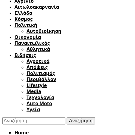
Αγρίνιο
Αιτωλοακαρνανία
Ελλάδα
Κόσμος
Πολιτική
Αυτοδιοίκηση
Οικονομία
Παναιτωλικός
Αθλητικά
Ειδήσεις
Αγροτικά
Απόψεις
Πολιτισμός
Περιβάλλον
Lifestyle
Media
Τεχνολογία
Auto Moto
Υγεία
Αναζήτηση
για:
Home