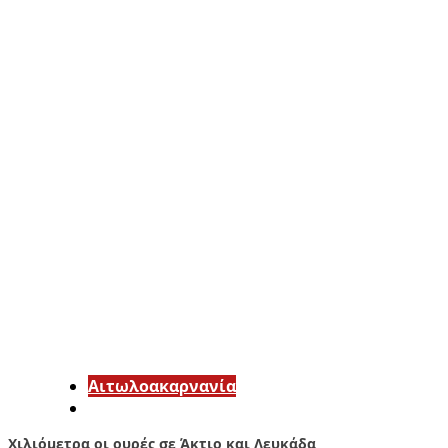
Αιτωλοακαρνανία
Χιλιόμετρα οι ουρές σε Άκτιο και Λευκάδα