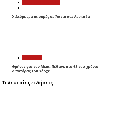
Αιτωλοακαρνανία
Χιλιόμετρα οι ουρές σε Άκτιο και Λευκάδα
5
Αθλητικά
Θρήνος για τον Μέσι: Πέθανε στα 68 του χρόνια
ο πατέρας του Χόρχε
Τελευταίες ειδήσεις