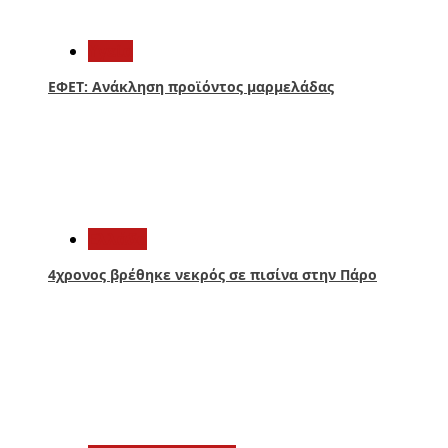
2
Υγεία
ΕΦΕΤ: Ανάκληση προϊόντος μαρμελάδας
3
Ελλάδα
4χρονος βρέθηκε νεκρός σε πισίνα στην Πάρο
4