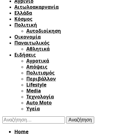
Αγρίνιο
Αιτωλοακαρνανία
Ελλάδα
Κόσμος
Πολιτική
Αυτοδιοίκηση
Οικονομία
Παναιτωλικός
Αθλητικά
Ειδήσεις
Αγροτικά
Απόψεις
Πολιτισμός
Περιβάλλον
Lifestyle
Media
Τεχνολογία
Auto Moto
Υγεία
Αναζήτηση
για:
Home