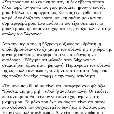
«Στο πρόσωπό του εκείνη τη στιγμή δεν έβλεπα τίποτα
άλλο παρά τον φονιά του γιου μου. Δεν ήμουν ο εαυτός
μου. Εξάλλου, ο πραγματικός Κώστας είχε χαθεί από
καιρό. Δεν όριζα τον εαυτό μου, τη σκέψη μου και τη
συμπεριφορά μου. Ένα μαύρο πέπλο είχε σκεπάσει το
μυαλό μου», φέρεται να ισχυρίστηκε, μεταξύ άλλων, στην
απολογία ο 54χρονος.
Από την μεριά της, η 56χρονη σύζυγος του δράστη, η
οποία βρισκόταν στο όχημα με τον σύζυγό της την ώρα της
φονικής επίθεσης, ανέφερε ότι ένιωσε αδύναμη να
αντιδράσει. Εξήγησε ότι φώναξε στον 54χρονο να
σταματήσει, όμως ήταν ήδη αργά. Περιέγραψε τον σύζυγό
της ως «άλλο άνθρωπο», τονίζοντας ότι κατά τη διάρκεια
της πράξης δεν είχε επαφή με την πραγματικότητα.
«Το μόνο που θυμάμαι είναι ότι κατάφερα να ουρλιάξω
“Κώστα, μη, μη, μη!”, αλλά ήταν πλέον αργά. Οι εικόνες
που αντίκρισα θα μείνουν για πάντα χαραγμένες στη
μνήμη μου. Το μόνο που έχω να σας πω είναι ότι αυτός
που σκότωσε τον συγχωρεμένο δεν ήταν ο Κώστας μου.
Ήταν ένας άλλος άνθρωπος. Δεν είχε καν την όψη του