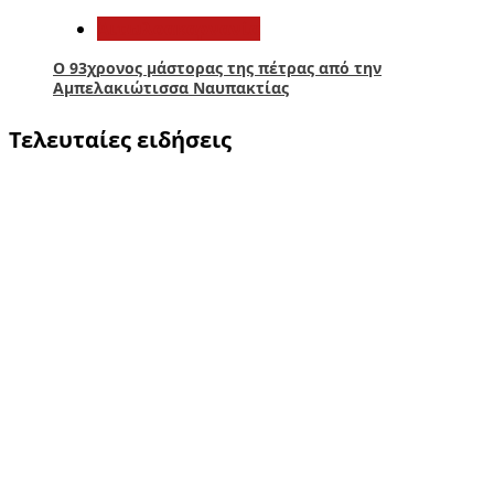
Αιτωλοακαρνανία
Ο 93χρονος μάστορας της πέτρας από την
Αμπελακιώτισσα Ναυπακτίας
Τελευταίες ειδήσεις