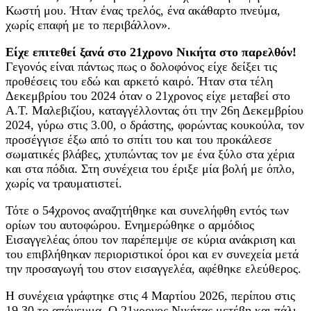
Κωστή μου. Ήταν ένας τρελός, ένα ακάθαρτο πνεύμα,
χωρίς επαφή με το περιβάλλον».
Είχε επιτεθεί ξανά στο 21χρονο Νικήτα στο παρελθόν!
Γεγονός είναι πάντως πως ο δολοφόνος είχε δείξει τις
προθέσεις του εδώ και αρκετό καιρό. Ήταν στα τέλη
Δεκεμβρίου του 2024 όταν ο 21χρονος είχε μεταβεί στο
Α.Τ. Μαλεβιζίου, καταγγέλλοντας ότι την 26η Δεκεμβρίου
2024, γύρω στις 3.00, ο δράστης, φορώντας κουκούλα, τον
προσέγγισε έξω από το σπίτι του και του προκάλεσε
σωματικές βλάβες, χτυπώντας τον με ένα ξύλο στα χέρια
και στα πόδια. Στη συνέχεια του έριξε μία βολή με όπλο,
χωρίς να τραυματιστεί.
Τότε ο 54χρονος αναζητήθηκε και συνελήφθη εντός των
ορίων του αυτοφώρου. Ενημερώθηκε ο αρμόδιος
Εισαγγελέας όπου τον παρέπεμψε σε κύρια ανάκριση και
του επιβλήθηκαν περιοριστικοί όροι και εν συνεχεία μετά
την προσαγωγή του στον εισαγγελέα, αφέθηκε ελεύθερος.
Η συνέχεια γράφτηκε στις 4 Μαρτίου 2026, περίπου στις
19.30 το απόγευμα. Ο 21χρονος Νικήτας μετέβη και πάλι