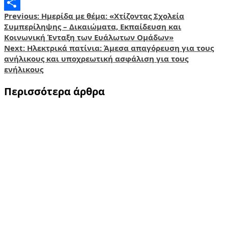
Email
Post
Previous:
Ημερίδα με θέμα: «Χτίζοντας Σχολεία
Share
Συμπερίληψης – Δικαιώματα, Εκπαίδευση και
navigation
Κοινωνική Ένταξη των Ευάλωτων Ομάδων»
Next:
Ηλεκτρικά πατίνια: Άμεσα απαγόρευση για τους
ανήλικους και υποχρεωτική ασφάλιση για τους
ενήλικους
Περισσότερα άρθρα