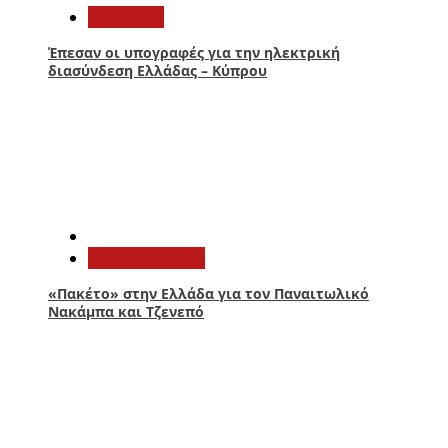
Πολιτική
Έπεσαν οι υπογραφές για την ηλεκτρική
διασύνδεση Ελλάδας – Κύπρου
4
Παναιτωλικός
«Πακέτο» στην Ελλάδα για τον Παναιτωλικό
Νακάμπα και Τζενεπό
5