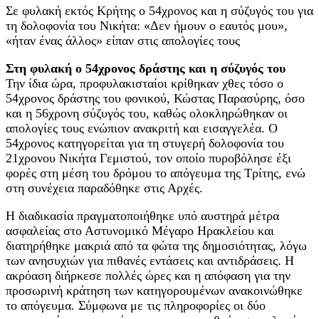
Σε φυλακή εκτός Κρήτης ο 54χρονος και η σύζυγός του για
τη δολοφονία του Νικήτα: «Δεν ήμουν ο εαυτός μου»,
«ήταν ένας άλλος» είπαν στις απολογίες τους
Στη φυλακή ο 54χρονος δράστης και η σύζυγός του
Την ίδια ώρα, προφυλακισταίοι κρίθηκαν χθες τόσο ο
54χρονος δράστης του φονικού, Κώστας Παρασύρης, όσο
και η 56χρονη σύζυγός του, καθώς ολοκληρώθηκαν οι
απολογίες τους ενώπιον ανακριτή και εισαγγελέα. Ο
54χρονος κατηγορείται για τη στυγερή δολοφονία του
21χρονου Νικήτα Γεμιστού, τον οποίο πυροβόλησε έξι
φορές στη μέση του δρόμου το απόγευμα της Τρίτης, ενώ
στη συνέχεια παραδόθηκε στις Αρχές.
Η διαδικασία πραγματοποιήθηκε υπό αυστηρά μέτρα
ασφαλείας στο Αστυνομικό Μέγαρο Ηρακλείου και
διατηρήθηκε μακριά από τα φώτα της δημοσιότητας, λόγω
των ανησυχιών για πιθανές εντάσεις και αντιδράσεις. Η
ακρόαση διήρκεσε πολλές ώρες και η απόφαση για την
προσωρινή κράτηση των κατηγορουμένων ανακοινώθηκε
το απόγευμα. Σύμφωνα με τις πληροφορίες οι δύο