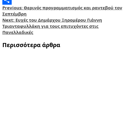
Post
Previous:
Θερινός προγραμματισμός και ραντεβού τον
Share
Σεπτέμβρη
navigation
Next:
Ευχές του Δημάρχου Ξηρομέρου Γιάννη
Τριανταφυλλάκη για τους επιτυχόντες στις
Πανελλαδικές
Περισσότερα άρθρα