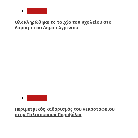
Aγρίνιο
Ολοκληρώθηκε το τοιχίο του σχολείου στο
Λαμπίρι του Δήμου Αγρινίου
4
Aγρίνιο
Περιμετρικός καθαρισμός του νεκροταφείου
στην Παλαιοκαρυά Παραβόλας