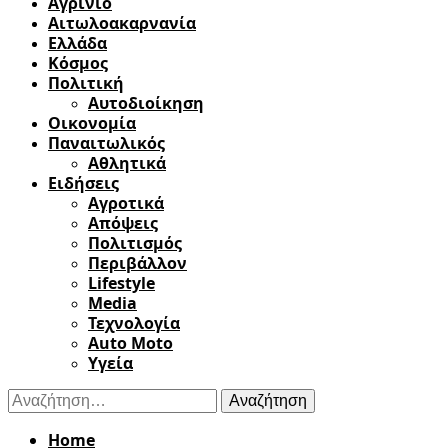
Αγρίνιο
Αιτωλοακαρνανία
Ελλάδα
Κόσμος
Πολιτική
Αυτοδιοίκηση
Οικονομία
Παναιτωλικός
Αθλητικά
Ειδήσεις
Αγροτικά
Απόψεις
Πολιτισμός
Περιβάλλον
Lifestyle
Media
Τεχνολογία
Auto Moto
Υγεία
Αναζήτηση
για:
Home