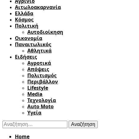
Αγρίνιο
Αιτωλοακαρνανία
Ελλάδα
Κόσμος
Πολιτική
Αυτοδιοίκηση
Οικονομία
Παναιτωλικός
Αθλητικά
Ειδήσεις
Αγροτικά
Απόψεις
Πολιτισμός
Περιβάλλον
Lifestyle
Media
Τεχνολογία
Auto Moto
Υγεία
Αναζήτηση
για:
Home