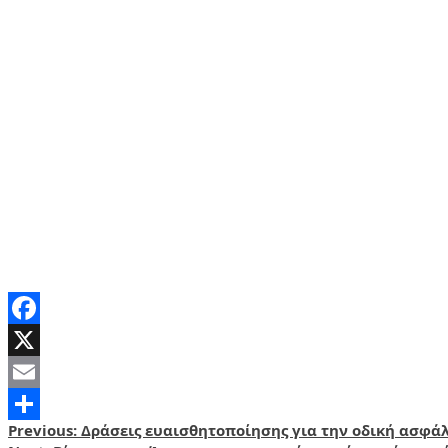
Facebook
X
Email
Post
Previous:
Δράσεις ευαισθητοποίησης για την οδική ασφάλ
Share