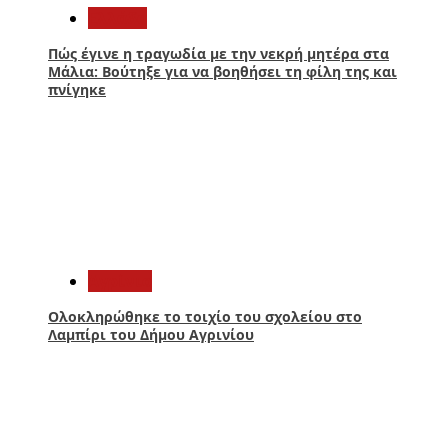
Ελλάδα
Πώς έγινε η τραγωδία με την νεκρή μητέρα στα
Μάλια: Βούτηξε για να βοηθήσει τη φίλη της και
πνίγηκε
3
Aγρίνιο
Ολοκληρώθηκε το τοιχίο του σχολείου στο
Λαμπίρι του Δήμου Αγρινίου