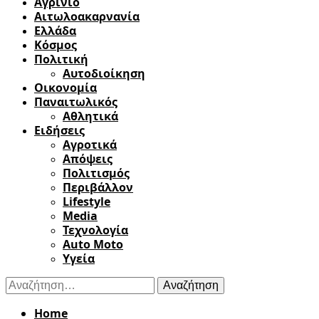
Αγρίνιο
Αιτωλοακαρνανία
Ελλάδα
Κόσμος
Πολιτική
Αυτοδιοίκηση
Οικονομία
Παναιτωλικός
Αθλητικά
Ειδήσεις
Αγροτικά
Απόψεις
Πολιτισμός
Περιβάλλον
Lifestyle
Media
Τεχνολογία
Auto Moto
Υγεία
Αναζήτηση
για:
Home