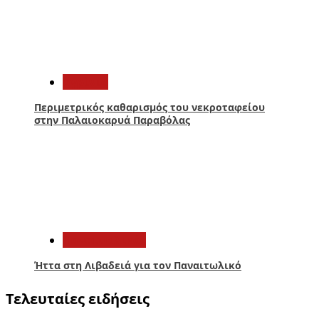
4
Aγρίνιο
Περιμετρικός καθαρισμός του νεκροταφείου
στην Παλαιοκαρυά Παραβόλας
5
Παναιτωλικός
Ήττα στη Λιβαδειά για τον Παναιτωλικό
Τελευταίες ειδήσεις