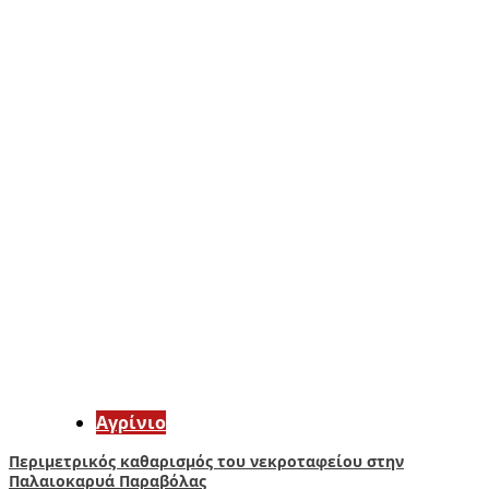
Aγρίνιο
Περιμετρικός καθαρισμός του νεκροταφείου στην
Παλαιοκαρυά Παραβόλας