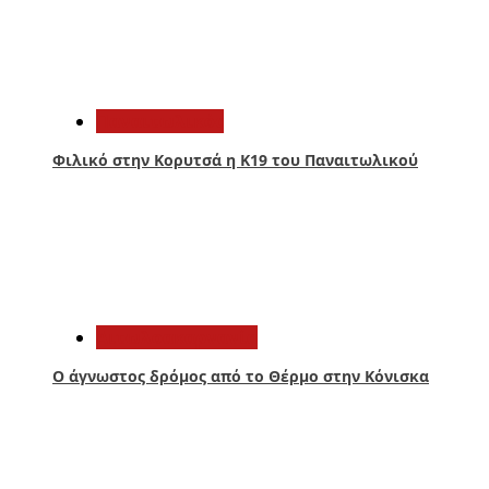
2
Παναιτωλικός
Φιλικό στην Κορυτσά η Κ19 του Παναιτωλικού
3
Αιτωλοακαρνανία
Ο άγνωστος δρόμος από το Θέρμο στην Κόνισκα