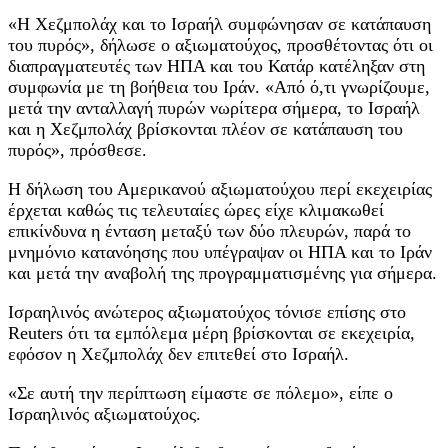
«Η Χεζμπολάχ και το Ισραήλ συμφώνησαν σε κατάπαυση
του πυρός», δήλωσε ο αξιωματούχος, προσθέτοντας ότι οι
διαπραγματευτές των ΗΠΑ και του Κατάρ κατέληξαν στη
συμφωνία με τη βοήθεια του Ιράν. «Από ό,τι γνωρίζουμε,
μετά την ανταλλαγή πυρών νωρίτερα σήμερα, το Ισραήλ
και η Χεζμπολάχ βρίσκονται πλέον σε κατάπαυση του
πυρός», πρόσθεσε.
Η δήλωση του Αμερικανού αξιωματούχου περί εκεχειρίας
έρχεται καθώς τις τελευταίες ώρες είχε κλιμακωθεί
επικίνδυνα η ένταση μεταξύ των δύο πλευρών, παρά το
μνημόνιο κατανόησης που υπέγραψαν οι ΗΠΑ και το Ιράν
και μετά την αναβολή της προγραμματισμένης για σήμερα.
Ισραηλινός ανώτερος αξιωματούχος τόνισε επίσης στο
Reuters ότι τα εμπόλεμα μέρη βρίσκονται σε εκεχειρία,
εφόσον η Χεζμπολάχ δεν επιτεθεί στο Ισραήλ.
«Σε αυτή την περίπτωση είμαστε σε πόλεμο», είπε ο
Ισραηλινός αξιωματούχος.