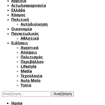
Αγρίνιο
Αιτωλοακαρνανία
Ελλάδα
Κόσμος
Πολιτική
Αυτοδιοίκηση
Οικονομία
Παναιτωλικός
Αθλητικά
Ειδήσεις
Αγροτικά
Απόψεις
Πολιτισμός
Περιβάλλον
Lifestyle
Media
Τεχνολογία
Auto Moto
Υγεία
Αναζήτηση
για:
Home