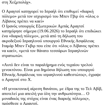
στη Χεζμπολάχ».
Ο Αραγτσί κατηγορεί το Ισραήλ ότι επιθυμεί «διαρκή
πόλεμο» μετά τον ισχυρισμό του Μπεν Γβιρ ότι «όλος ο
Λίβανος πρέπει να καεί»
Ο Ιρανός υπουργός Εξωτερικών Αμπάς Αραγτσί
κατηγόρησε σήμερα (19.06.2026) το Ισραήλ ότι επιδιώκει
ένα «διαρκή πόλεμο», μετά από τη δήλωση του
ακροδεξιού Ισραηλινού υπουργού Εθνικής Ασφάλειας
Ιταμάρ Μπεν Γκβιρ που είπε ότι «όλος ο Λίβανος πρέπει
να καεί», «μετά τον θάνατο τεσσάρων Ισραηλινών
στρατιωτών.
«Αυτό δεν είναι το παραλήρημα ενός τυχαίου τρελού
γενοκτόνου. Είναι μια δημόσια δήλωση του υπουργού
Εθνικής Ασφάλειας του ισραηλινού καθεστώτος», έγραψε
ο Αραγτσί στο X.
«Η γενοκτονική αίρεση θανάτου, με έδρα της το Τελ Αβίβ,
αποτελεί μια απειλή για όλη την ανθρωπότητα… Ο
μοναδικός της στόχος είναι ένας διαρκής πόλεμος»,
πρόσθεσε ο Αραγτσί.