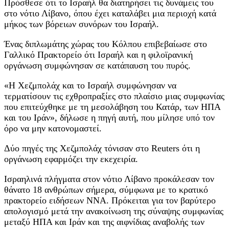
Πρόσθεσε ότι το Ισραήλ θα διατηρήσει τις δυνάμεις του
στο νότιο Λίβανο, όπου έχει καταλάβει μια περιοχή κατά
μήκος των βόρειων συνόρων του Ισραήλ.
Ένας διπλωμάτης χώρας του Κόλπου επιβεβαίωσε στο
Γαλλικό Πρακτορείο ότι Ισραήλ και η φιλοϊρανική
οργάνωση συμφώνησαν σε κατάπαυση του πυρός.
«Η Χεζμπολάχ και το Ισραήλ συμφώνησαν να
τερματίσουν τις εχθροπραξίες στο πλαίσιο μιας συμφωνίας
που επιτεύχθηκε με τη μεσολάβηση του Κατάρ, των ΗΠΑ
και του Ιράν», δήλωσε η πηγή αυτή, που μίλησε υπό τον
όρο να μην κατονομαστεί.
Δύο πηγές της Χεζμπολάχ τόνισαν στο Reuters ότι η
οργάνωση εφαρμόζει την εκεχειρία.
Ισραηλινά πλήγματα στον νότιο Λίβανο προκάλεσαν τον
θάνατο 18 ανθρώπων σήμερα, σύμφωνα με το κρατικό
πρακτορείο ειδήσεων NNA. Πρόκειται για τον βαρύτερο
απολογισμό μετά την ανακοίνωση της σύναψης συμφωνίας
μεταξύ ΗΠΑ και Ιράν και της αιφνίδιας αναβολής των