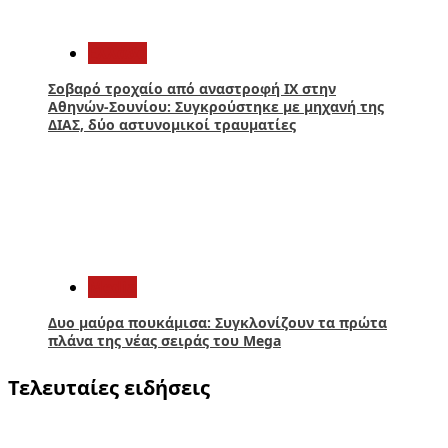
4
Ελλάδα
Σοβαρό τροχαίο από αναστροφή ΙΧ στην
Αθηνών-Σουνίου: Συγκρούστηκε με μηχανή της
ΔΙΑΣ, δύο αστυνομικοί τραυματίες
5
Media
Δυο μαύρα πουκάμισα: Συγκλονίζουν τα πρώτα
πλάνα της νέας σειράς του Mega
Τελευταίες ειδήσεις