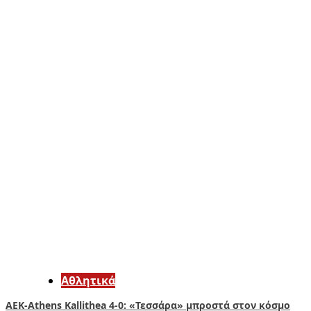
Αθλητικά
ΑΕΚ-Athens Kallithea 4-0: «Τεσσάρα» μπροστά στον κόσμο