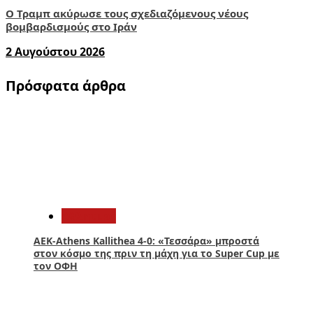
Ο Τραμπ ακύρωσε τους σχεδιαζόμενους νέους
βομβαρδισμούς στο Ιράν
2 Αυγούστου 2026
Πρόσφατα άρθρα
1
Αθλητικά
ΑΕΚ-Athens Kallithea 4-0: «Τεσσάρα» μπροστά
στον κόσμο της πριν τη μάχη για το Super Cup με
τον ΟΦΗ