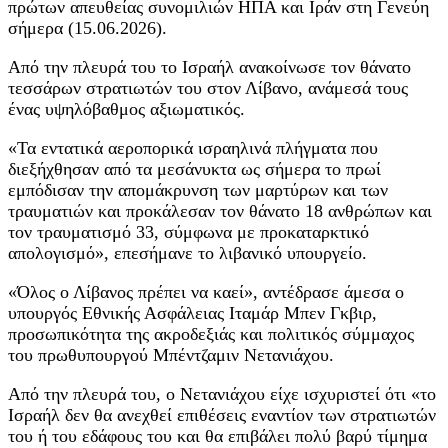
πρώτων απευθείας συνομιλιών ΗΠΑ και Ιράν στη Γενεύη
σήμερα (15.06.2026).
Από την πλευρά του το Ισραήλ ανακοίνωσε τον θάνατο
τεσσάρων στρατιωτών του στον Λίβανο, ανάμεσά τους
ένας υψηλόβαθμος αξιωματικός.
«Τα εντατικά αεροπορικά ισραηλινά πλήγματα που
διεξήχθησαν από τα μεσάνυκτα ως σήμερα το πρωί
εμπόδισαν την απομάκρυνση των μαρτύρων και των
τραυματιών και προκάλεσαν τον θάνατο 18 ανθρώπων και
τον τραυματισμό 33, σύμφωνα με προκαταρκτικό
απολογισμό», επεσήμανε το λιβανικό υπουργείο.
«Όλος ο Λίβανος πρέπει να καεί», αντέδρασε άμεσα ο
υπουργός Εθνικής Ασφάλειας Ιταμάρ Μπεν Γκβιρ,
προσωπικότητα της ακροδεξιάς και πολιτικός σύμμαχος
του πρωθυπουργού Μπέντζαμιν Νετανιάχου.
Από την πλευρά του, ο Νετανιάχου είχε ισχυριστεί ότι «το
Ισραήλ δεν θα ανεχθεί επιθέσεις εναντίον των στρατιωτών
του ή του εδάφους του και θα επιβάλει πολύ βαρύ τίμημα