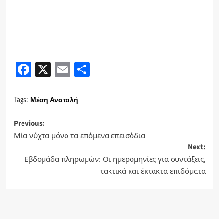
Facebook
X
Email
Share
Μέση Ανατολή
Tags:
Post
Previous:
Μία νύχτα μόνο τα επόμενα επεισόδια
navigation
Next:
Εβδομάδα πληρωμών: Οι ημερομηνίες για συντάξεις,
τακτικά και έκτακτα επιδόματα