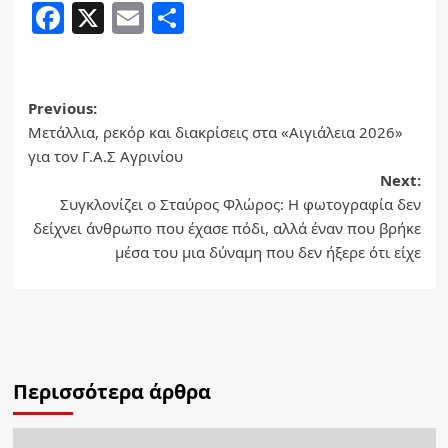
Facebook
X
Email
Share
Post
Previous:
Μετάλλια, ρεκόρ και διακρίσεις στα «Αιγιάλεια 2026»
navigation
για τον Γ.Α.Σ Αγρινίου
Next:
Συγκλονίζει ο Σταύρος Φλώρος: Η φωτογραφία δεν
δείχνει άνθρωπο που έχασε πόδι, αλλά έναν που βρήκε
μέσα του μια δύναμη που δεν ήξερε ότι είχε
Περισσότερα άρθρα