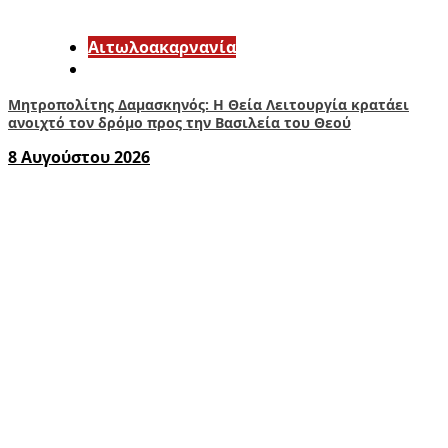
Αιτωλοακαρνανία
Μητροπολίτης Δαμασκηνός: Η Θεία Λειτουργία κρατάει
ανοιχτό τον δρόμο προς την Βασιλεία του Θεού
8 Αυγούστου 2026