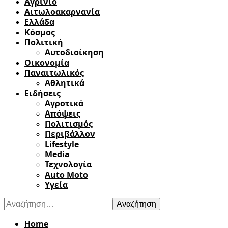
Αγρίνιο
Αιτωλοακαρνανία
Ελλάδα
Κόσμος
Πολιτική
Αυτοδιοίκηση
Οικονομία
Παναιτωλικός
Αθλητικά
Ειδήσεις
Αγροτικά
Απόψεις
Πολιτισμός
Περιβάλλον
Lifestyle
Media
Τεχνολογία
Auto Moto
Υγεία
Αναζήτηση
για:
Home