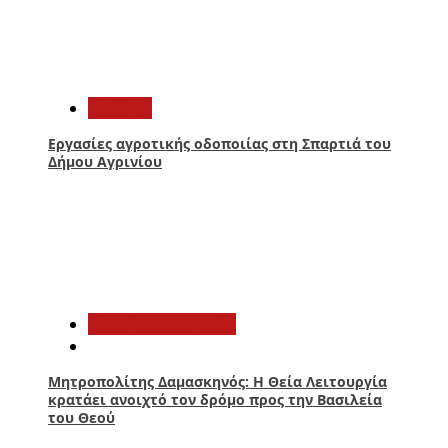
1
Aγρίνιο
Εργασίες αγροτικής οδοποιίας στη Σπαρτιά του
Δήμου Αγρινίου
2
Αιτωλοακαρνανία
Μητροπολίτης Δαμασκηνός: Η Θεία Λειτουργία
κρατάει ανοιχτό τον δρόμο προς την Βασιλεία
του Θεού