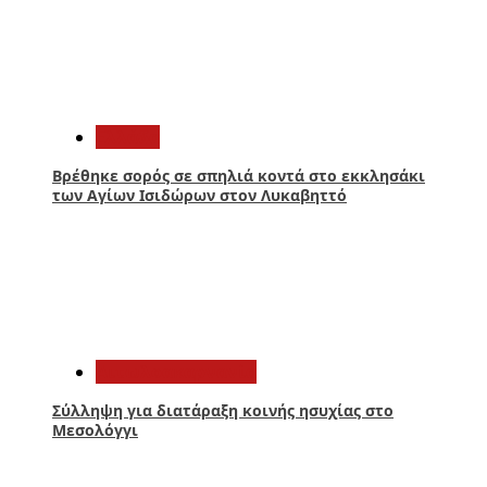
3
Ελλάδα
Βρέθηκε σορός σε σπηλιά κοντά στο εκκλησάκι
των Αγίων Ισιδώρων στον Λυκαβηττό
4
Αιτωλοακαρνανία
Σύλληψη για διατάραξη κοινής ησυχίας στο
Μεσολόγγι