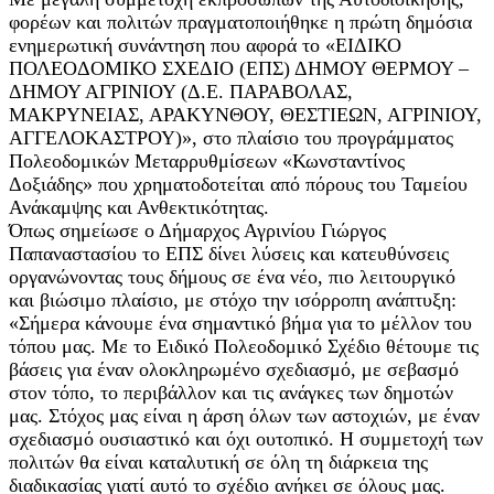
φορέων και πολιτών πραγματοποιήθηκε η πρώτη δημόσια
ενημερωτική συνάντηση που αφορά το «ΕΙΔΙΚΟ
ΠΟΛΕΟΔΟΜΙΚΟ ΣΧΕΔΙΟ (ΕΠΣ) ΔΗΜΟΥ ΘΕΡΜΟΥ –
ΔΗΜΟΥ ΑΓΡΙΝΙΟΥ (Δ.Ε. ΠΑΡΑΒΟΛΑΣ,
ΜΑΚΡΥΝΕΙΑΣ, ΑΡΑΚΥΝΘΟΥ, ΘΕΣΤΙΕΩΝ, ΑΓΡΙΝΙΟΥ,
ΑΓΓΕΛΟΚΑΣΤΡΟΥ)», στο πλαίσιο του προγράμματος
Πολεοδομικών Μεταρρυθμίσεων «Κωνσταντίνος
Δοξιάδης» που χρηματοδοτείται από πόρους του Ταμείου
Ανάκαμψης και Ανθεκτικότητας.
Όπως σημείωσε ο Δήμαρχος Αγρινίου Γιώργος
Παπαναστασίου το ΕΠΣ δίνει λύσεις και κατευθύνσεις
οργανώνοντας τους δήμους σε ένα νέο, πιο λειτουργικό
και βιώσιμο πλαίσιο, με στόχο την ισόρροπη ανάπτυξη:
«Σήμερα κάνουμε ένα σημαντικό βήμα για το μέλλον του
τόπου μας. Με το Ειδικό Πολεοδομικό Σχέδιο θέτουμε τις
βάσεις για έναν ολοκληρωμένο σχεδιασμό, με σεβασμό
στον τόπο, το περιβάλλον και τις ανάγκες των δημοτών
μας. Στόχος μας είναι η άρση όλων των αστοχιών, με έναν
σχεδιασμό ουσιαστικό και όχι ουτοπικό. Η συμμετοχή των
πολιτών θα είναι καταλυτική σε όλη τη διάρκεια της
διαδικασίας γιατί αυτό το σχέδιο ανήκει σε όλους μας.