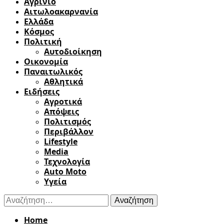
Αγρίνιο
Αιτωλοακαρνανία
Ελλάδα
Κόσμος
Πολιτική
Αυτοδιοίκηση
Οικονομία
Παναιτωλικός
Αθλητικά
Ειδήσεις
Αγροτικά
Απόψεις
Πολιτισμός
Περιβάλλον
Lifestyle
Media
Τεχνολογία
Auto Moto
Υγεία
Αναζήτηση
για:
Home