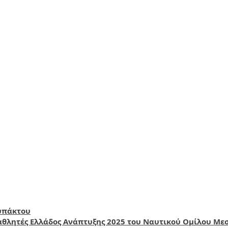
υπάκτου
θλητές Ελλάδος Ανάπτυξης 2025 του Ναυτικού Ομίλου Με