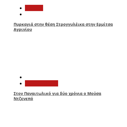
Aγρίνιο
Πυρκαγιά στην θέση Στρογγυλέικα στην Ερμίτσα
Αγρινίου
2
Παναιτωλικός
Στον Παναιτωλικό για δύο χρόνια ο Μούσα
Ντζενεπό