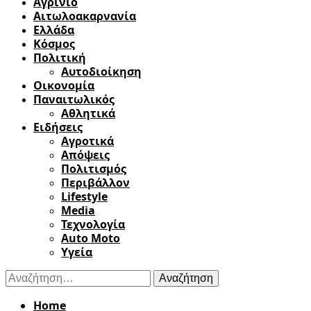
Αγρίνιο
Αιτωλοακαρνανία
Ελλάδα
Κόσμος
Πολιτική
Αυτοδιοίκηση
Οικονομία
Παναιτωλικός
Αθλητικά
Ειδήσεις
Αγροτικά
Απόψεις
Πολιτισμός
Περιβάλλον
Lifestyle
Media
Τεχνολογία
Auto Moto
Υγεία
Αναζήτηση
για:
Home