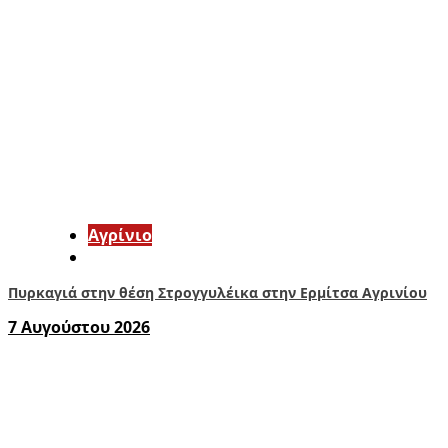
Aγρίνιο
Πυρκαγιά στην θέση Στρογγυλέικα στην Ερμίτσα Αγρινίου
7 Αυγούστου 2026