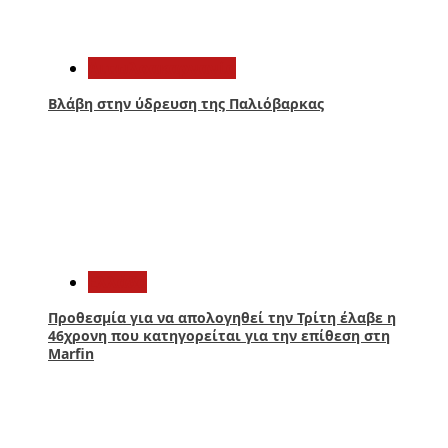
3
Αιτωλοακαρνανία
Βλάβη στην ύδρευση της Παλιόβαρκας
4
Ελλάδα
Προθεσμία για να απολογηθεί την Τρίτη έλαβε η
46χρονη που κατηγορείται για την επίθεση στη
Marfin