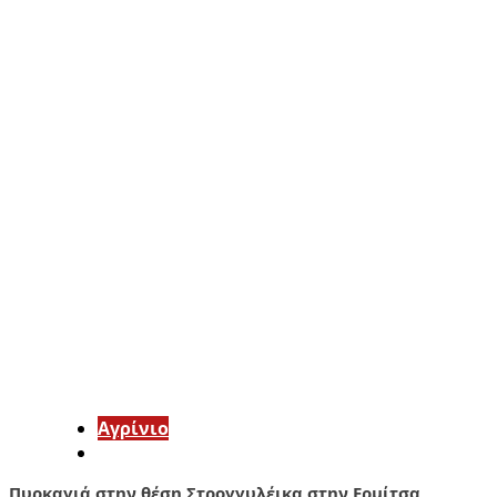
Aγρίνιο
Πυρκαγιά στην θέση Στρογγυλέικα στην Ερμίτσα