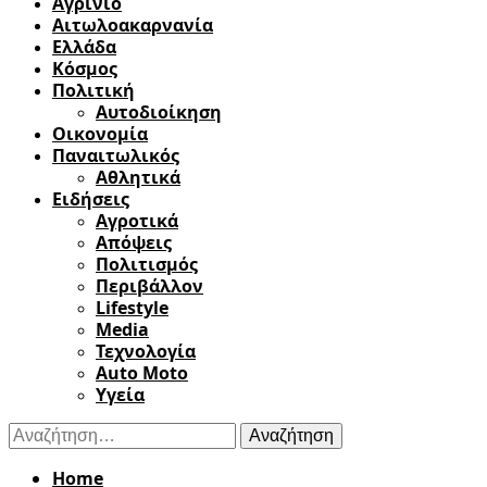
Αγρίνιο
Αιτωλοακαρνανία
Ελλάδα
Κόσμος
Πολιτική
Αυτοδιοίκηση
Οικονομία
Παναιτωλικός
Αθλητικά
Ειδήσεις
Αγροτικά
Απόψεις
Πολιτισμός
Περιβάλλον
Lifestyle
Media
Τεχνολογία
Auto Moto
Υγεία
Αναζήτηση
για:
Home