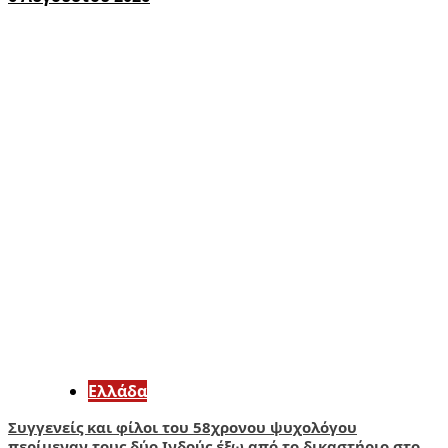
Ελλάδα
Συγγενείς και φίλοι του 58χρονου ψυχολόγου
περίμεναν τους δύο Ινδούς έξω από το δικαστήριο στο