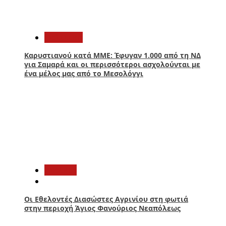
2
Πολιτική
Καρυστιανού κατά ΜΜΕ: Έφυγαν 1.000 από τη ΝΔ
για Σαμαρά και οι περισσότεροι ασχολούνται με
ένα μέλος μας από το Μεσολόγγι
3
Aγρίνιο
Οι Εθελοντές Διασώστες Αγρινίου στη φωτιά
στην περιοχή Άγιος Φανούριος Νεαπόλεως