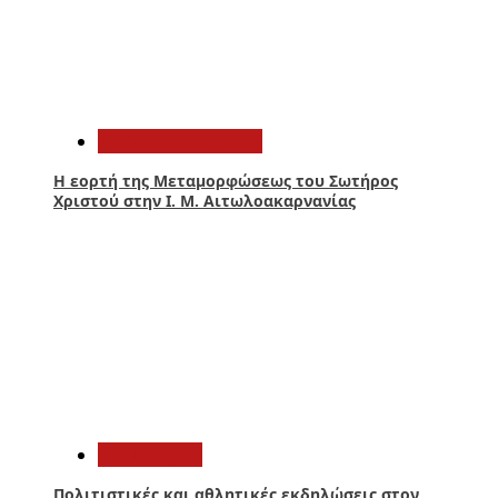
4
Αιτωλοακαρνανία
Η εορτή της Μεταμορφώσεως του Σωτήρος
Χριστού στην Ι. Μ. Αιτωλοακαρνανίας
5
Πολιτισμός
Πολιτιστικές και αθλητικές εκδηλώσεις στον