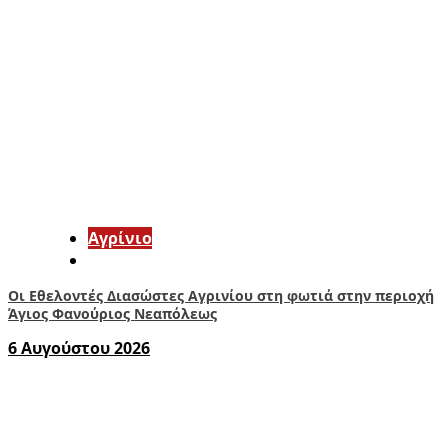
Aγρίνιο
Οι Εθελοντές Διασώστες Αγρινίου στη φωτιά στην περιοχή
Άγιος Φανούριος Νεαπόλεως
6 Αυγούστου 2026