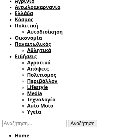
Αγρίνιο
Αιτωλοακαρνανία
Ελλάδα
Κόσμος
Πολιτική
Αυτοδιοίκηση
Οικονομία
Παναιτωλικός
Αθλητικά
Ειδήσεις
Αγροτικά
Απόψεις
Πολιτισμός
Περιβάλλον
Lifestyle
Media
Τεχνολογία
Auto Moto
Υγεία
Αναζήτηση
για:
Home