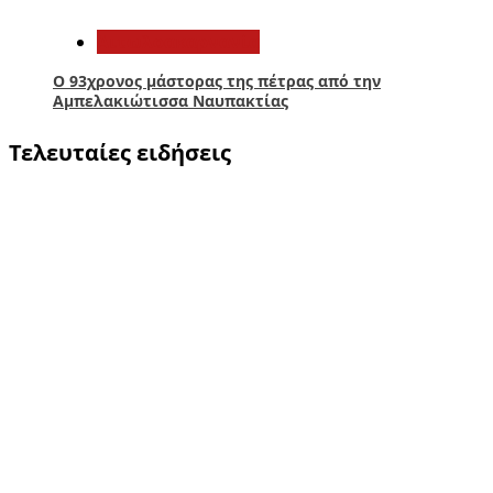
Αιτωλοακαρνανία
Ο 93χρονος μάστορας της πέτρας από την
Αμπελακιώτισσα Ναυπακτίας
Τελευταίες ειδήσεις