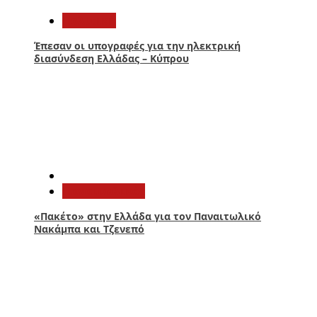
Πολιτική
Έπεσαν οι υπογραφές για την ηλεκτρική
διασύνδεση Ελλάδας – Κύπρου
4
Παναιτωλικός
«Πακέτο» στην Ελλάδα για τον Παναιτωλικό
Νακάμπα και Τζενεπό
5