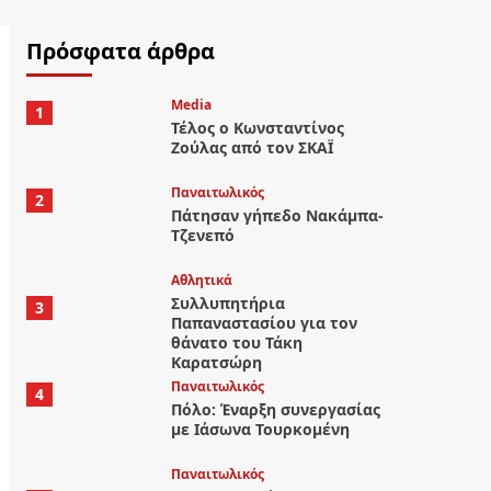
Πρόσφατα άρθρα
Media
1
Τέλος ο Κωνσταντίνος
Ζούλας από τον ΣΚΑΪ
Παναιτωλικός
2
Πάτησαν γήπεδο Νακάμπα-
Τζενεπό
Αθλητικά
Συλλυπητήρια
3
Παπαναστασίου για τον
θάνατο του Τάκη
Καρατσώρη
Παναιτωλικός
4
Πόλο: Έναρξη συνεργασίας
με Ιάσωνα Τουρκομένη
Παναιτωλικός