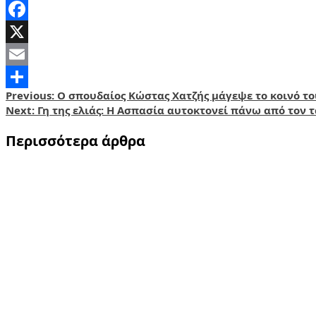
Facebook
X
Email
Post
Previous:
Ο σπουδαίος Κώστας Χατζής μάγεψε το κοινό το
Share
Next:
Γη της ελιάς: Η Ασπασία αυτοκτονεί πάνω από τον 
navigation
Περισσότερα άρθρα