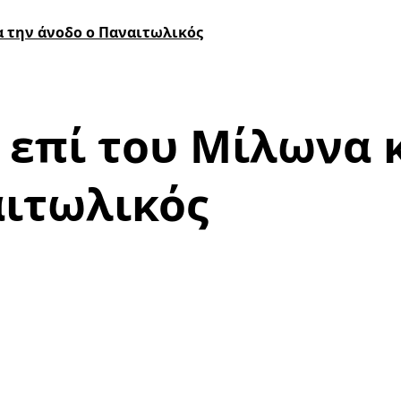
α την άνοδο ο Παναιτωλικός
 επί του Μίλωνα 
αιτωλικός