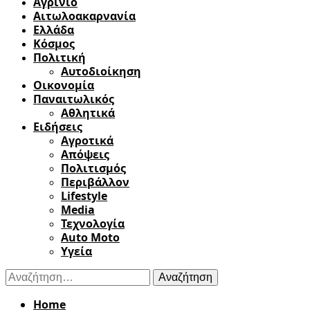
Αγρίνιο
Αιτωλοακαρνανία
Ελλάδα
Κόσμος
Πολιτική
Αυτοδιοίκηση
Οικονομία
Παναιτωλικός
Αθλητικά
Ειδήσεις
Αγροτικά
Απόψεις
Πολιτισμός
Περιβάλλον
Lifestyle
Media
Τεχνολογία
Auto Moto
Υγεία
Αναζήτηση
για:
Home