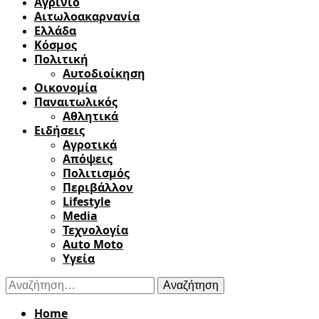
Αγρίνιο
Αιτωλοακαρνανία
Ελλάδα
Κόσμος
Πολιτική
Αυτοδιοίκηση
Οικονομία
Παναιτωλικός
Αθλητικά
Ειδήσεις
Αγροτικά
Απόψεις
Πολιτισμός
Περιβάλλον
Lifestyle
Media
Τεχνολογία
Auto Moto
Υγεία
Αναζήτηση
για:
Home