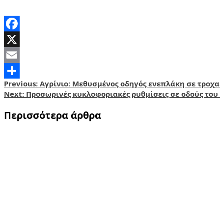
Facebook
X
Email
Post
Previous:
Αγρίνιο: Μεθυσμένος οδηγός ενεπλάκη σε τροχα
Share
Next:
Προσωρινές κυκλοφοριακές ρυθμίσεις σε οδούς του
navigation
Περισσότερα άρθρα