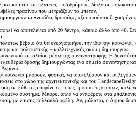
 αστικό ιστό, σε πλατείες, πεζοδρόμους, δίπλα σε πολυκατ
υψέλες πρασίνου που μετριάζουν το μπετόν.
ημιουργούνται «νησίδες δροσιάς», αξιοποιούνται ξεχασμένοι,
ρεί να αποτελείται από 20 δέντρα, κάποιο άλλο από 40. Στο
α.
πολύτως βέβαιο ότι θα ενεργοποιήσει την ίδια την κοινωνία, 
ησης και πολιτιστικής – καλλιτεχνικής ακόμη δημιουργίας.
κοινωνικού κεφαλαίου μέσω της συναναστροφής. Η δυνατότη
 ελευθερία δράσης δημιουργώντας ένα σημείο συνάντησης κα
 Αγρίνιο.
την κοινωνία μπορούν, φυσικά, να αποτελέσουν και οι λεγόμεν
ς τάσεις στο χώρο της αρχιτεκτονικής και του LandscapeDesi
υση σε κάθετες επιφάνειες, όπως προσόψεις κτιρίων, κολώνες
ειδικευμένο σύστημα. Μπορεί απλά να αναφέρετε στα μπαλκόν
 λύση, με επίσης πολλαπλά οφέλη. Αν, μάλιστα, ο Δήμος δώσε