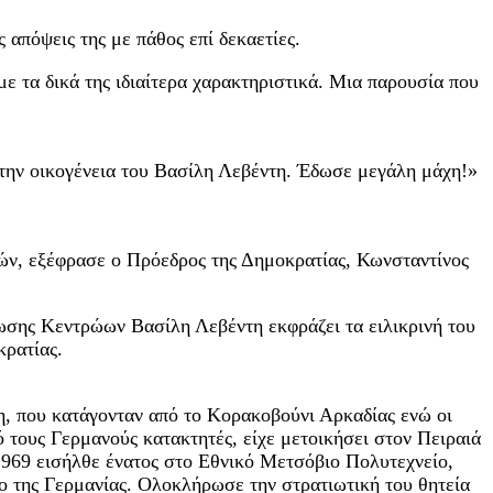
 απόψεις της με πάθος επί δεκαετίες.
 τα δικά της ιδιαίτερα χαρακτηριστικά. Μια παρουσία που
στην οικογένεια του Βασίλη Λεβέντη. Έδωσε μεγάλη μάχη!»
τών, εξέφρασε ο Πρόεδρος της Δημοκρατίας, Κωνσταντίνος
ωσης Κεντρώων Βασίλη Λεβέντη εκφράζει τα ειλικρινή του
κρατίας.
η, που κατάγονταν από το Κορακοβούνι Αρκαδίας ενώ οι
 τους Γερμανούς κατακτητές, είχε μετοικήσει στον Πειραιά
1969 εισήλθε ένατος στο Εθνικό Μετσόβιο Πολυτεχνείο,
 της Γερμανίας. Ολοκλήρωσε την στρατιωτική του θητεία