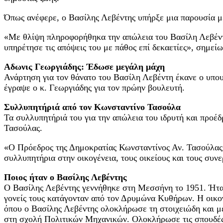
Όπως ανέφερε, ο Βασίλης Λεβέντης υπήρξε μια παρουσία με τ
«Με θλίψη πληροφορήθηκα την απώλεια του Βασίλη Λεβέντη
υπηρέτησε τις απόψεις του με πάθος επί δεκαετίες», σημε
Αδωνις Γεωργιάδης: Έδωσε μεγάλη μάχη
Ανάρτηση για τον θάνατο του Βασίλη Λεβέντη έκανε ο υπο
έγραψε ο κ. Γεωργιάδης για τον πρώην βουλευτή.
Συλλυπητήριά από τον Κωνσταντίνο Τασούλα
Τα συλλυπητήριά του για την απώλεια του ιδρυτή και προ
Τασούλας.
«Ο Πρόεδρος της Δημοκρατίας Κωνσταντίνος Αν. Τασούλας 
συλλυπητήρια στην οικογένεια, τους οικείους και τους συν
Ποιος ήταν ο Βασίλης Λεβέντης
Ο Βασίλης Λεβέντης γεννήθηκε στη Μεσσήνη το 1951. Ήταν
γονείς τους κατάγονταν από τον Δρυμώνα Κυθήρων. Η οικογ
όπου ο Βασίλης Λεβέντης ολοκλήρωσε τη στοιχειώδη και μέ
στη σχολή Πολιτικών Μηχανικών. Ολοκλήρωσε τις σπουδές 