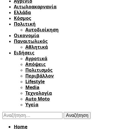
Αγρίνιο
Αιτωλοακαρνανία
Ελλάδα
Κόσμος
Πολιτική
Αυτοδιοίκηση
Οικονομία
Παναιτωλικός
Αθλητικά
Ειδήσεις
Αγροτικά
Απόψεις
Πολιτισμός
Περιβάλλον
Lifestyle
Media
Τεχνολογία
Auto Moto
Υγεία
Αναζήτηση
για:
Home