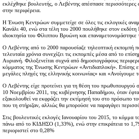
εκλέχθηκε βουλευτής, ο Λεβέντης απέσπασε περισσότερες 
στην περιφέρεια.
Η Ένωση Κεντρώων συμμετείχε σε όλες τις εκλογικές αναμε
Κανάλι 40, ενώ στα τέλη του 2000 πουλήθηκε στον εκδότη 
ιδιοκτησία του Φίλιππου Βρυώνη και επαναμετονομάστηκε 
Ο Λεβέντης από το 2000 παρουσίαζε τηλεοπτική εκπομπή πο
τελευταία χρόνια συνεχίζει τις εκπομπές μέσα από το επ
Αυριανή. Φιλοξενείται συχνά από δημοσιογράφους περιφερε
κόμματος της Ένωσης Κεντρώων «Αντιδιαπλοκή». Επίσης εί
μεγάλες πληγές της ελληνικής κοινωνίας» και «Ανοίγουμε 
Ο Λεβέντης είχε προτείνει για τη θέση του πρωθυπουργού 
10 Νοεμβρίου 2011, της κυβέρνησης Παπαδήμου, όταν έφτασ
εξακολουθεί να εκφράζει την εκτίμησή του στο πρόσωπο τ
που τη στήριζαν, αλλιώς θα μπορούσε να παραγάγει περισσ
Στις βουλευτικές εκλογές Ιανουαρίου του 2015, το κόμμα
πάνω από το ΚΙΔΗΣΟ (1,33%), ενώ στην επικράτεια το 1,79
περιοριστεί στο 0,28%