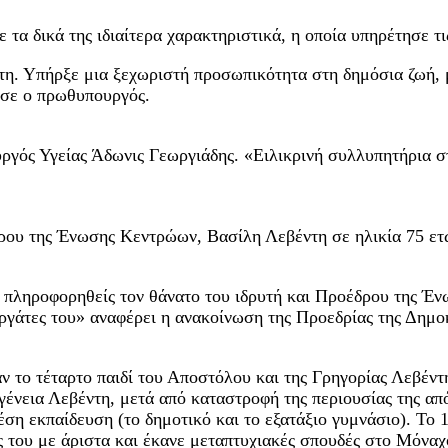
α δικά της ιδιαίτερα χαρακτηριστικά, η οποία υπηρέτησε τις
. Υπήρξε μια ξεχωριστή προσωπικότητα στη δημόσια ζωή, με
ίωσε ο πρωθυπουργός.
υργός Υγείας Άδωνις Γεωργιάδης. «Ειλικρινή συλλυπητήρια 
έδρου της Ένωσης Κεντρώων, Βασίλη Λεβέντη σε ηλικία 75 ε
πληροφορηθείς τον θάνατο του ιδρυτή και Προέδρου της Έν
εργάτες του» αναφέρει η ανακοίνωση της Προεδρίας της Δημο
 το τέταρτο παιδί του Αποστόλου και της Γρηγορίας Λεβέντ
ένεια Λεβέντη, μετά από καταστροφή της περιουσίας της από
ση εκπαίδευση (το δημοτικό και το εξατάξιο γυμνάσιο). Το 
του με άριστα και έκανε μεταπτυχιακές σπουδές στο Μόναχο