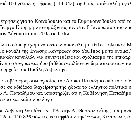
από 100 χιλιάδες ψήφους (114.942), αριθμός κατά πολύ μεγ
τρήσεις για το Κοινοβούλιο και το Ευρωκοινοβούλιο από το
Γιώργο Κουρή, μετονομάζοντας τον στις 8 Ιανουαρίου του επ
τον Αύγουστο του 2003 σε Extra
λιτικού περιεχομένου στο ίδιο κανάλι, με τίτλο Πολιτικός
ίσημο κανάλι της Ένωσης Κεντρώων στο YouTube με το όνομα
ιακών καναλιών για συνεντεύξεις και σχολιασμό της επικαιρ
ναι ο συγγραφέας δύο βιβλίων-συλλογών δημοσιευμάτων του 
το αρχείο του Βασίλη Λεβέντη».
σε κυβέρνηση συνεργασίας τον Λουκά Παπαδήμο από τον Ιούν
ε σε αδιέξοδο διαχείρισης της χώρας το ελληνικό πολιτικό 
ου Λ. Παπαδήμου και υποστηρίζει ότι η Κυβέρνηση Παπαδήμ
ότερο και καλύτερο έργο
 του Λεβέντη λαμβάνει 5,11% στην Α΄ Θεσσαλονίκης, μία μο
% με 110.826 πολίτες να ψηφίζουν την Ένωση Κεντρώων, ότα