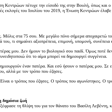
η Κεντρώων πέτυχε την είσοδό της στην Βουλή, όπως και ο ί
κές εκλογές του Ιουλίου του 2019, η Ένωση Κεντρώων έλαβε
.
ίς. Μόλις στα 75 σου. Με μεγάλο πόνο σήμερα αποχαιρετώ τ
 του, τι σημαίνει αξιοπρέπεια, επιμονή, υπομονή, συνέπεια 
έρας μου. Δεν ήμουν το βιολογικό σου παιδί. Όμως ποτέ δεν
υνειδητοποιώ ότι το αίμα μπορεί να δημιουργεί συγγένεια.
δημιουργούν έναν πατέρα. Και εσύ ήσουν ο πατέρας μου. Σε 
ου, αλλά με τον τρόπο που έζησες.
ίναι ο τρόπος που έζησες. Ο τρόπος που αγωνίστηκες. Ο τρό
η δημόσια ζωή
φρασε τη θλίψη του για τον θάνατο του Βασίλη Λεβέντη, κ