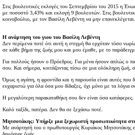
Στις βουλευτικές εκλογές του Σεπτεμβρίου του 2015 η Ένωσ
με ποσοστό 3,43% και εκλογή 9 βουλευτών. Στις βουλευτι
κοινοβούλιο, με τον Βασίλη Λεβέντη να μην επανεκλέγεται
H ανάρτηση του γιου του Βασίλη Λεβέντη
Δεν περίμενα ποτέ ότι αυτή η στιγμή θα ερχόταν τόσο νωρ
σε κάθε βήμα της ζωής μου και μου έμαθε, με το παράδειγμά
Για πολλούς ήσουν ο Πρόεδρος. Για μένα ήσουν απλώς ο πατ
σου. Και σήμερα, κοιτάζοντας πίσω σε μια ολόκληρη ζωή, σ
Όμως η αγάπη, η φροντίδα και η παρουσία είναι αυτές που 
ευχαριστώ για όλα όσα μου δίδαξες, όχι μόνο με τα λόγια σ
Η μεγαλύτερη παρακαταθήκη σου δεν είναι όσα κατάφερες. Ε
Καλό ταξίδι, πατέρα. Δεν θα σε ξεχάσω ποτέ.
Μητσοτάκης: Υπήρξε μια ξεχωριστή προσωπικότητα στ
Με ανάρτησή του ο πρωθυπουργός Κυριάκος Μητσοτάκης εξέ
δημόσιας ζωής.