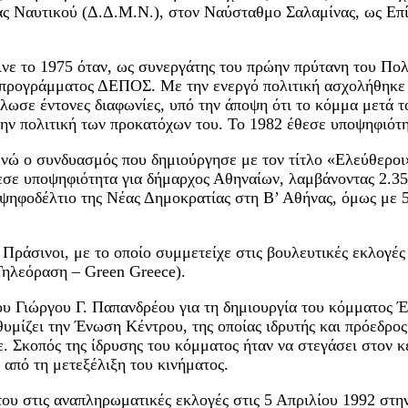
ας Ναυτικού (Δ.Δ.Μ.Ν.), στον Ναύσταθμο Σαλαμίνας, ως Επ
ινε το 1975 όταν, ως συνεργάτης του πρώην πρύτανη του Πο
υ προγράμματος ΔΕΠΟΣ. Με την ενεργό πολιτική ασχολήθηκε 
λωσε έντονες διαφωνίες, υπό την άποψη ότι το κόμμα μετά 
την πολιτική των προκατόχων του. Το 1982 έθεσε υποψηφιότη
νώ ο συνδυασμός που δημιούργησε με τον τίτλο «Ελεύθεροι»
σε υποψηφιότητα για δήμαρχος Αθηναίων, λαμβάνοντας 2.35
 ψηφοδέλτιο της Νέας Δημοκρατίας στη Β’ Αθήνας, όμως με 
Πράσινοι, με το οποίο συμμετείχε στις βουλευτικές εκλογές 
Τηλεόραση – Green Greece).
υ Γιώργου Γ. Παπανδρέου για τη δημιουργία του κόμματος
υμίζει την Ένωση Κέντρου, της οποίας ιδρυτής και πρόεδρο
. Σκοπός της ίδρυσης του κόμματος ήταν να στεγάσει στον 
πό τη μετεξέλιξη του κινήματος.
ου στις αναπληρωματικές εκλογές στις 5 Απριλίου 1992 στη