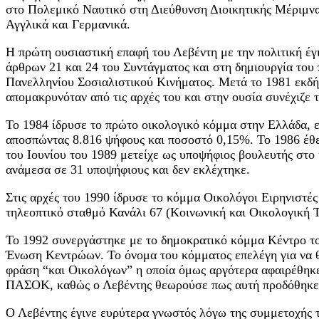
στο Πολεμικό Ναυτικό στη Διεύθυνση Διοικητικής Μέριμν
Αγγλικά και Γερμανικά.
Η πρώτη ουσιαστική επαφή του Λεβέντη με την πολιτική έγ
άρθρων 21 και 24 του Συντάγματος και στη δημιουργία το
Πανελληνίου Σοσιαλιστικού Κινήματος. Μετά το 1981 εκδή
απομακρυνόταν από τις αρχές του και στην ουσία συνέχιζε 
Το 1984 ίδρυσε το πρώτο οικολογικό κόμμα στην Ελλάδα, ε
αποσπώντας 8.816 ψήφους και ποσοστό 0,15%. Το 1986 έθε
του Ιουνίου του 1989 μετείχε ως υποψήφιος βουλευτής στο
ανάμεσα σε 31 υποψήφιους και δεν εκλέχτηκε.
Στις αρχές του 1990 ίδρυσε το κόμμα Οικολόγοι Ειρηνιστές 
τηλεοπτικό σταθμό Κανάλι 67 (Κοινωνική και Οικολογική 
Το 1992 συνεργάστηκε με το δημοκρατικό κόμμα Κέντρο το
Ένωση Κεντρώων. Το όνομα του κόμματος επελέγη για να θ
φράση “και Οικολόγων” η οποία όμως αργότερα αφαιρέθηκε
ΠΑΣΟΚ, καθώς ο Λεβέντης θεωρούσε πως αυτή προδόθηκε α
Ο Λεβέντης έγινε ευρύτερα γνωστός λόγω της συμμετοχής τ