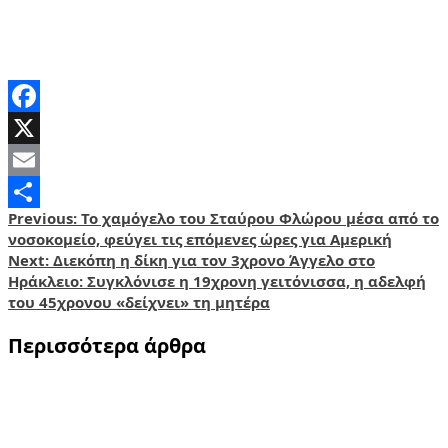
Facebook
X
Email
Post
Previous:
Το χαμόγελο του Σταύρου Φλώρου μέσα από το
Share
νοσοκομείο, φεύγει τις επόμενες ώρες για Αμερική
navigation
Next:
Διεκόπη η δίκη για τον 3χρονο Άγγελο στο
Ηράκλειο: Συγκλόνισε η 19χρονη γειτόνισσα, η αδελφή
του 45χρονου «δείχνει» τη μητέρα
Περισσότερα άρθρα