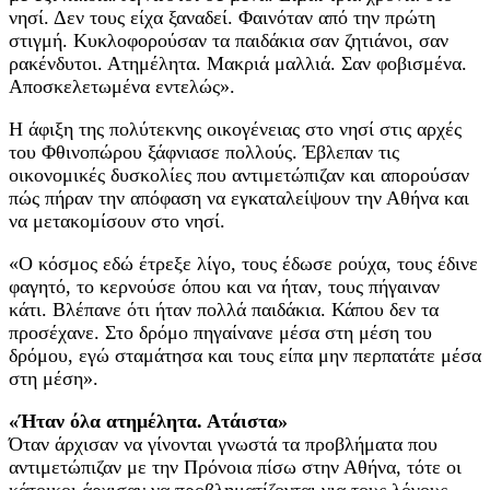
νησί. Δεν τους είχα ξαναδεί. Φαινόταν από την πρώτη
στιγμή. Κυκλοφορούσαν τα παιδάκια σαν ζητιάνοι, σαν
ρακένδυτοι. Ατημέλητα. Μακριά μαλλιά. Σαν φοβισμένα.
Αποσκελετωμένα εντελώς».
Η άφιξη της πολύτεκνης οικογένειας στο νησί στις αρχές
του Φθινοπώρου ξάφνιασε πολλούς. Έβλεπαν τις
οικονομικές δυσκολίες που αντιμετώπιζαν και απορούσαν
πώς πήραν την απόφαση να εγκαταλείψουν την Αθήνα και
να μετακομίσουν στο νησί.
«Ο κόσμος εδώ έτρεξε λίγο, τους έδωσε ρούχα, τους έδινε
φαγητό, το κερνούσε όπου και να ήταν, τους πήγαιναν
κάτι. Βλέπανε ότι ήταν πολλά παιδάκια. Κάπου δεν τα
προσέχανε. Στο δρόμο πηγαίνανε μέσα στη μέση του
δρόμου, εγώ σταμάτησα και τους είπα μην περπατάτε μέσα
στη μέση».
«Ήταν όλα ατημέλητα. Ατάιστα»
Όταν άρχισαν να γίνονται γνωστά τα προβλήματα που
αντιμετώπιζαν με την Πρόνοια πίσω στην Αθήνα, τότε οι
κάτοικοι άρχισαν να προβληματίζονται για τους λόγους