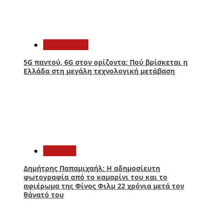
3
Τεχνολογία
5G παντού, 6G στον ορίζοντα: Πού βρίσκεται η
Ελλάδα στη μεγάλη τεχνολογική μετάβαση
4
Lifestyle
Δημήτρης Παπαμιχαήλ: Η αδημοσίευτη
φωτογραφία από το καμαρίνι του και το
αφιέρωμα της Φίνος Φιλμ 22 χρόνια μετά τον
θάνατό του