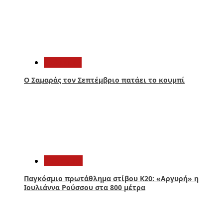
1
Πολιτική
Ο Σαμαράς τον Σεπτέμβριο πατάει το κουμπί
2
Αθλητικά
Παγκόσμιο πρωτάθλημα στίβου Κ20: «Αργυρή» η
Ιουλιάννα Ρούσσου στα 800 μέτρα