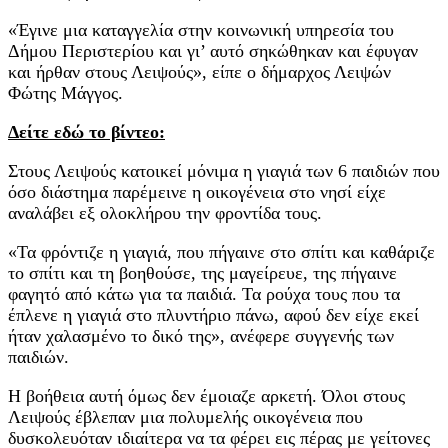
«Έγινε μια καταγγελία στην κοινωνική υπηρεσία του
Δήμου Περιστερίου και γι’ αυτό σηκώθηκαν και έφυγαν
και ήρθαν στους Λειψούς», είπε ο δήμαρχος Λειψών
Φώτης Μάγγος.
Δείτε εδώ το βίντεο:
Στους Λειψούς κατοικεί μόνιμα η γιαγιά των 6 παιδιών που
όσο διάστημα παρέμεινε η οικογένεια στο νησί είχε
αναλάβει εξ ολοκλήρου την φροντίδα τους.
«Τα φρόντιζε η γιαγιά, που πήγαινε στο σπίτι και καθάριζε
το σπίτι και τη βοηθούσε, της μαγείρευε, της πήγαινε
φαγητό από κάτω για τα παιδιά. Τα ρούχα τους που τα
έπλενε η γιαγιά στο πλυντήριο πάνω, αφού δεν είχε εκεί
ήταν χαλασμένο το δικό της», ανέφερε συγγενής των
παιδιών.
Η βοήθεια αυτή όμως δεν έμοιαζε αρκετή. Όλοι στους
Λειψούς έβλεπαν μια πολυμελής οικογένεια που
δυσκολευόταν ιδιαίτερα να τα φέρει εις πέρας με γείτονες