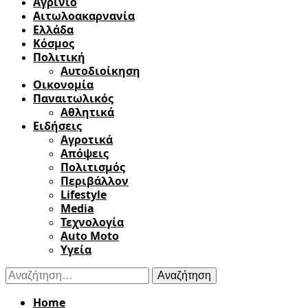
Αγρίνιο
Αιτωλοακαρνανία
Ελλάδα
Κόσμος
Πολιτική
Αυτοδιοίκηση
Οικονομία
Παναιτωλικός
Αθλητικά
Ειδήσεις
Αγροτικά
Απόψεις
Πολιτισμός
Περιβάλλον
Lifestyle
Media
Τεχνολογία
Auto Moto
Υγεία
Αναζήτηση
για:
Home