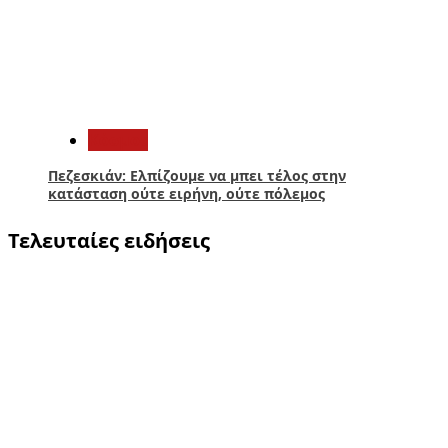
5
Κόσμος
Πεζεσκιάν: Ελπίζουμε να μπει τέλος στην
κατάσταση ούτε ειρήνη, ούτε πόλεμος
Τελευταίες ειδήσεις