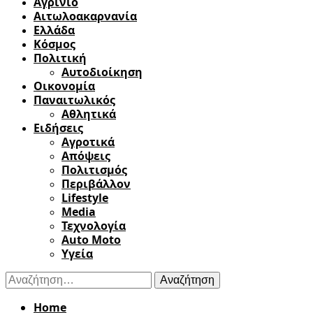
Αγρίνιο
Αιτωλοακαρνανία
Ελλάδα
Κόσμος
Πολιτική
Αυτοδιοίκηση
Οικονομία
Παναιτωλικός
Αθλητικά
Ειδήσεις
Αγροτικά
Απόψεις
Πολιτισμός
Περιβάλλον
Lifestyle
Media
Τεχνολογία
Auto Moto
Υγεία
Αναζήτηση
για:
Home