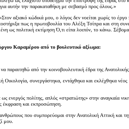
επιλέγω ως ελάχιστο υπόδειγμα την επιστροφή της έδρας στο κ
για αυτήν την παρακαταθήκη με σεβασμό προς όλους.»
Στον αξιακό κώδικά μου, ο λόγος δεν νοείται χωρίς το έργο π
υποστήριξα πως η πρωτοβουλία του Αλέξη Τσίπρα και στη συ
νη ως πολιτική εκτίμηση Ό,τι είπα λοιπόν, το κάνω. Σέβομαι
ώργου Καραμέρου από το βουλευτικό αξίωμα:
α παραιτηθώ από την κοινοβουλευτική έδρα της Ανατολικής 
ική Οικολογία, συνεργάστηκα, εντάχθηκα και εκλέχθηκα νέο
 ως ενεργός πολίτης, απλός «στρατιώτης» στην αναγκαία νι
 ως έκφραση και εκπροσώπηση.
νθρώπους που συμπορεύομαι στην Ανατολική Αττική και την
ί μου.