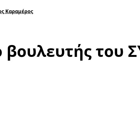
ος Καραμέρος
 βουλευτής του Σ