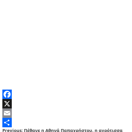
Facebook
X
Email
Previous:
Πέθανε η Αθηνά Παπαχρήστου, η αγρότισσα
Share