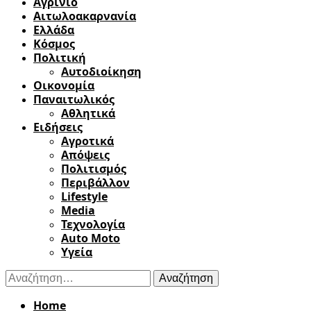
Αγρίνιο
Αιτωλοακαρνανία
Ελλάδα
Κόσμος
Πολιτική
Αυτοδιοίκηση
Οικονομία
Παναιτωλικός
Αθλητικά
Ειδήσεις
Αγροτικά
Απόψεις
Πολιτισμός
Περιβάλλον
Lifestyle
Media
Τεχνολογία
Auto Moto
Υγεία
Αναζήτηση
για:
Home