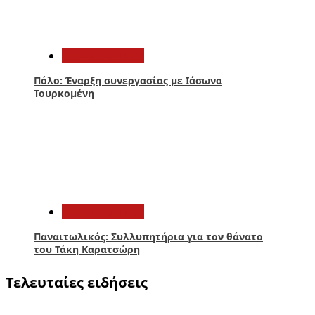
4
Παναιτωλικός
Πόλο: Έναρξη συνεργασίας με Ιάσωνα
Τουρκομένη
5
Παναιτωλικός
Παναιτωλικός: Συλλυπητήρια για τον θάνατο
του Τάκη Καρατσώρη
Τελευταίες ειδήσεις