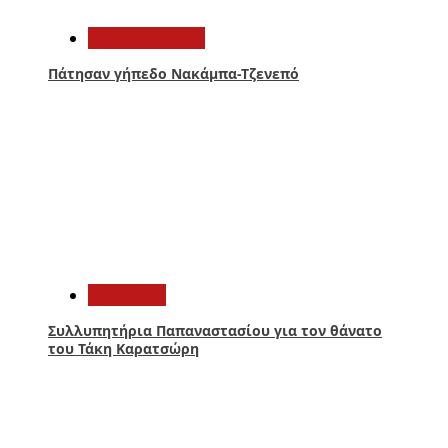
Παναιτωλικός
Πάτησαν γήπεδο Νακάμπα-Τζενεπό
3
Αθλητικά
Συλλυπητήρια Παπαναστασίου για τον θάνατο
του Τάκη Καρατσώρη