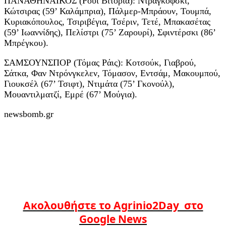
ΠΑΝΑΘΗΝΑΪΚΟΣ (Ρουί Βιτόρια): Ντραγκόφσκι,
Κώτσιρας (59’ Καλάμπρια), Πάλμερ-Μπράουν, Τουμπά,
Κυριακόπουλος, Τσιριβέγια, Τσέριν, Τετέ, Μπακασέτας
(59’ Ιωαννίδης), Πελίστρι (75’ Ζαρουρί), Σφιντέρσκι (86’
Μπρέγκου).
ΣΑΜΣΟΥΝΣΠΟΡ (Τόμας Ράις): Κοτσούκ, Γιαβρού,
Σάτκα, Φαν Ντρόνγκελεν, Τόμασον, Εντσάμ, Μακουμπού,
Γιουκσέλ (67’ Τσιφτ), Ντιμάτα (75’ Γκονούλ),
Μουαντιλματζί, Εμρέ (67’ Μούγια).
newsbomb.gr
Ακολουθήστε το Agrinio2Day στο
Google News