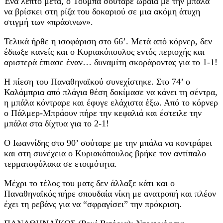
Ένα λεπτό μετά, ο Τουμπά σούταρε ωραία με την μπάλα
να βρίσκει στη ρίζα του δοκαριού σε μια ακόμη άτυχη
στιγμή των «πράσινων».
Τελικά ήρθε η ισοφάριση στο 66’. Μετά από κόρνερ, δεν
έδιωξε κανείς και ο Κυριακόπουλος εντός περιοχής και
αριστερά έπιασε έναν… δυναμίτη σκοράροντας για το 1-1!
Η πίεση του Παναθηναϊκού συνεχίστηκε. Στο 74’ ο
Καλάμπρια από πλάγια θέση δοκίμασε να κάνει τη σέντρα,
η μπάλα κόντραρε και έφυγε ελάχιστα έξω. Από το κόρνερ
ο Πάλμερ-Μπράουν πήρε την κεφαλιά και έστειλε την
μπάλα στα δίχτυα για το 2-1!
Ο Ιωαννίδης στο 90’ σούταρε με την μπάλα να κοντράρει
και στη συνέχεια ο Κυριακόπουλος βρήκε τον αντίπαλο
τερματοφύλακα σε ετοιμότητα.
Μέχρι το τέλος του ματς δεν άλλαξε κάτι και ο
Παναθηναϊκός πήρε σπουδαία νίκη με ανατροπή και πλέον
έχει τη ρεβάνς για να “σφραγίσει” την πρόκριση.