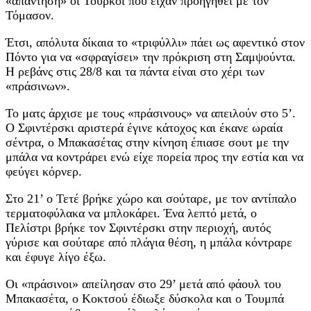
«απάντηση» οι Τούρκοι που είχαν προηγηθεί με τον
Τόμασον.
Έτσι, απόλυτα δίκαια το «τριφύλλι» πάει ως αφεντικό στον
Πόντο για να «σφραγίσει» την πρόκριση στη Σαμψούντα.
Η ρεβάνς στις 28/8 και τα πάντα είναι στο χέρι των
«πράσινων».
Το ματς άρχισε με τους «πράσινους» να απειλούν στο 5’.
Ο Σφιντέρσκι αριστερά έγινε κάτοχος και έκανε ωραία
σέντρα, ο Μπακασέτας στην κίνηση έπιασε σουτ με την
μπάλα να κοντράρει ενώ είχε πορεία προς την εστία και να
φεύγει κόρνερ.
Στο 21’ ο Τετέ βρήκε χώρο και σούταρε, με τον αντίπαλο
τερματοφύλακα να μπλοκάρει. Ένα λεπτό μετά, ο
Πελίστρι βρήκε τον Σφιντέρσκι στην περιοχή, αυτός
γύρισε και σούταρε από πλάγια θέση, η μπάλα κόντραρε
και έφυγε λίγο έξω.
Οι «πράσινοι» απείλησαν στο 29’ μετά από φάουλ του
Μπακασέτα, ο Κοκτσού έδιωξε δύσκολα και ο Τουμπά