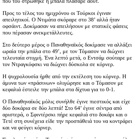
που του στρώθηκε η μπάλα πλάσαρε άουτ.
Προς το τέλος του ημιχρόνου οι Τούρκοι έγιναν
απειλητικοί. Ο Ντιμάτα σκόραρε στο 38’ αλλά ήταν
οφσάιντ. Δοκίμασαν να απειλήσουν με στατικές φάσεις
που πέρασαν ανεκμετάλλευτες.
Στο δεύτερο μέρος ο Παναθηναϊκός δοκίμασε να αλλάξει
ωραία την μπάλα στο 49’, με τον Τόμασον να διώχνει
τελευταία στιγμή. Ένα λεπτό μετά, ο Εντσάμ σούταρε με
τον Ντραγκόφσκι να διώχνει δύσκολα σε κόρνερ.
Η ψυχρολουσία ήρθε από την εκτέλεση του κόρνερ. Η
άμυνα των «πράσινων» ολιγώρησε και ο Τόμασον με
κεφαλιά έστειλε την μπάλα στα δίχτυα για το 0-1.
Ο Παναθηναϊκός μόλις συνήλθε έγινε πιεστικός και είχε
δύο δοκάρια σε δύο λεπτά! Στο 64’ έγινε σέντρα από
αριστερά, ο Σφιντέρσκι πήρε κεφαλιά στο δοκάρι και ο
Τετέ στη συνέχεια είδε την προσπάθειά του να κοντράρει
και να φεύγει κόρνερ.