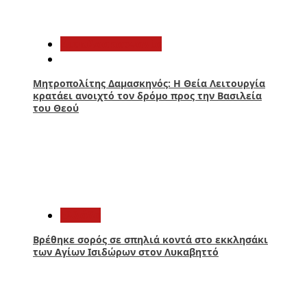
2
Αιτωλοακαρνανία
Μητροπολίτης Δαμασκηνός: Η Θεία Λειτουργία
κρατάει ανοιχτό τον δρόμο προς την Βασιλεία
του Θεού
3
Ελλάδα
Βρέθηκε σορός σε σπηλιά κοντά στο εκκλησάκι
των Αγίων Ισιδώρων στον Λυκαβηττό