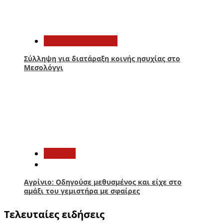
4
Αιτωλοακαρνανία
Σύλληψη για διατάραξη κοινής ησυχίας στο
Μεσολόγγι
5
Aγρίνιο
Αγρίνιο: Οδηγούσε μεθυσμένος και είχε στο
αμάξι του γεμιστήρα με σφαίρες
Τελευταίες ειδήσεις