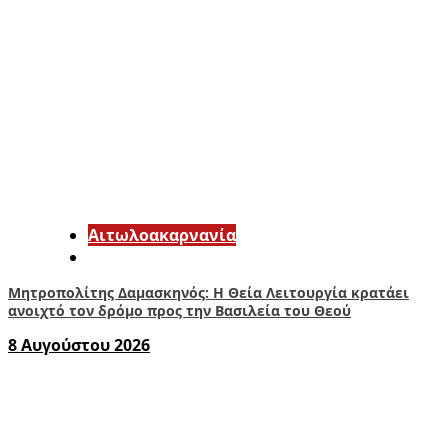
Αιτωλοακαρνανία
Μητροπολίτης Δαμασκηνός: Η Θεία Λειτουργία κρατάει
ανοιχτό τον δρόμο προς την Βασιλεία του Θεού
8 Αυγούστου 2026