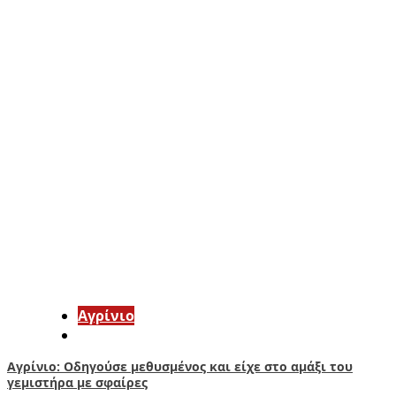
Aγρίνιο
Αγρίνιο: Οδηγούσε μεθυσμένος και είχε στο αμάξι του
γεμιστήρα με σφαίρες