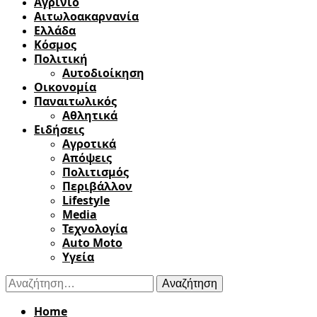
Αγρίνιο
Αιτωλοακαρνανία
Ελλάδα
Κόσμος
Πολιτική
Αυτοδιοίκηση
Οικονομία
Παναιτωλικός
Αθλητικά
Ειδήσεις
Αγροτικά
Απόψεις
Πολιτισμός
Περιβάλλον
Lifestyle
Media
Τεχνολογία
Auto Moto
Υγεία
Αναζήτηση
για:
Home