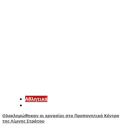
Αθλητικά
Ολοκληρώθηκαν οι εργασίες στο Προπονητικό Κέντρο
της Λίμνης Στράτου