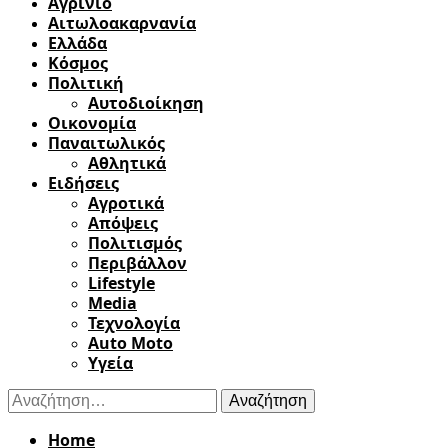
Αγρίνιο
Αιτωλοακαρνανία
Ελλάδα
Κόσμος
Πολιτική
Αυτοδιοίκηση
Οικονομία
Παναιτωλικός
Αθλητικά
Ειδήσεις
Αγροτικά
Απόψεις
Πολιτισμός
Περιβάλλον
Lifestyle
Media
Τεχνολογία
Auto Moto
Υγεία
Αναζήτηση
για:
Home