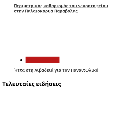
Περιμετρικός καθαρισμός του νεκροταφείου
στην Παλαιοκαρυά Παραβόλας
5
Παναιτωλικός
Ήττα στη Λιβαδειά για τον Παναιτωλικό
Τελευταίες ειδήσεις