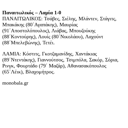
Παναιτωλικός – Λαμία 1-0
ΠΑΝΑΙΤΩΛΙΚΟΣ: Τσάβες, Σιέλης, Μλάντεν, Στάγιτς,
Μπακάκης (80΄Αγαπάκης), Μαυρίας
(91΄Αποστολόπουλος), Λιάβας, Μπουζούκης
(88΄Κοντούρης), Λουίς (80΄Νικολάου), Λαχούντ
(88΄Μπελεβώνης), Τετέι.
ΛΑΜΙΑ: Κόστιτς, Γκοτζαμανίδης, Χαντάκιας
(89΄Ντεντάκης), Γιαννούτσος, Τσιμπόλα, Σακόρ, Σόρια,
Ρινγκ, Φουρτάδο (79΄ Μαζάρ), Αθανασακόπουλος
(65΄Λέικ), Βλαχομήτρος.
monobala.gr