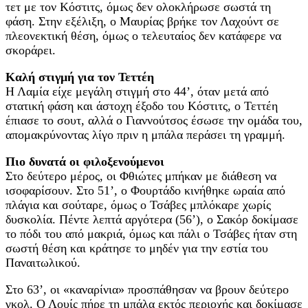
τετ με τον Κόστιτς, όμως δεν ολοκλήρωσε σωστά τη
φάση. Στην εξέλιξη, ο Μαυρίας βρήκε τον Λαχούντ σε
πλεονεκτική θέση, όμως ο τελευταίος δεν κατάφερε να
σκοράρει.
Καλή στιγμή για τον Τεττέη
Η Λαμία είχε μεγάλη στιγμή στο 44’, όταν μετά από
στατική φάση και άστοχη έξοδο του Κόστιτς, ο Τεττέη
έπιασε το σουτ, αλλά ο Γιαννούτσος έσωσε την ομάδα του,
απομακρύνοντας λίγο πριν η μπάλα περάσει τη γραμμή.
Πιο δυνατά οι φιλοξενούμενοι
Στο δεύτερο μέρος, οι Φθιώτες μπήκαν με διάθεση να
ισοφαρίσουν. Στο 51’, ο Φουρτάδο κινήθηκε ωραία από
πλάγια και σούταρε, όμως ο Τσάβες μπλόκαρε χωρίς
δυσκολία. Πέντε λεπτά αργότερα (56’), ο Σακόρ δοκίμασε
το πόδι του από μακριά, όμως και πάλι ο Τσάβες ήταν στη
σωστή θέση και κράτησε το μηδέν για την εστία του
Παναιτωλικού.
Στο 63’, οι «καναρίνια» προσπάθησαν να βρουν δεύτερο
γκολ. Ο Λουίς πήρε τη μπάλα εκτός περιοχής και δοκίμασε