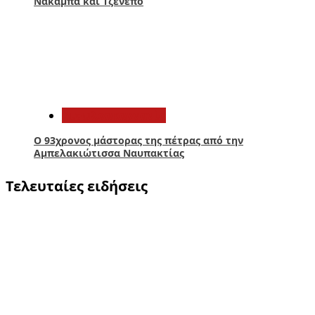
Νακάμπα και Τζενεπό
5
Αιτωλοακαρνανία
Ο 93χρονος μάστορας της πέτρας από την
Αμπελακιώτισσα Ναυπακτίας
Τελευταίες ειδήσεις