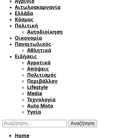
Αγρίνιο
Αιτωλοακαρνανία
Ελλάδα
Κόσμος
Πολιτική
Αυτοδιοίκηση
Οικονομία
Παναιτωλικός
Αθλητικά
Ειδήσεις
Αγροτικά
Απόψεις
Πολιτισμός
Περιβάλλον
Lifestyle
Media
Τεχνολογία
Auto Moto
Υγεία
Αναζήτηση
για:
Home