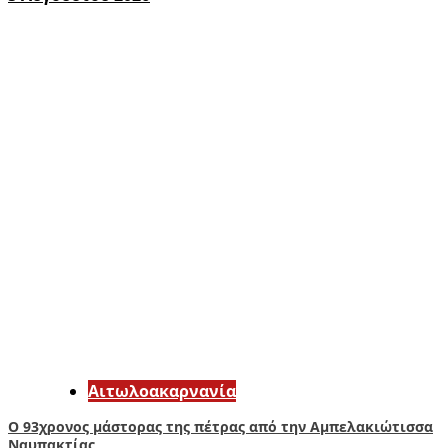
Αιτωλοακαρνανία
Ο 93χρονος μάστορας της πέτρας από την Αμπελακιώτισσα
Ναυπακτίας