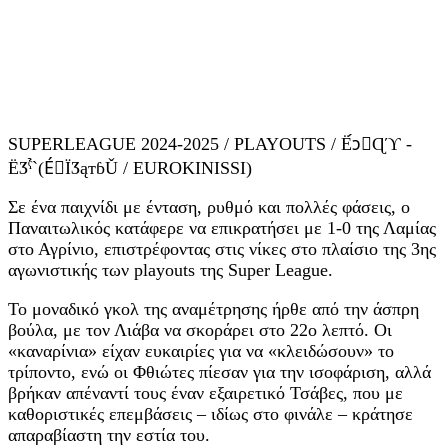
SUPERLEAGUE 2024-2025 / PLAYOUTS / Ё́ɔًɊϓ -
ЁӠˁ̉`(ÉّÏӠąтɓǓ / EUROKINISSI)
Σε ένα παιχνίδι με ένταση, ρυθμό και πολλές φάσεις, ο
Παναιτωλικός κατάφερε να επικρατήσει με 1-0 της Λαμίας
στο Αγρίνιο, επιστρέφοντας στις νίκες στο πλαίσιο της 3ης
αγωνιστικής των playouts της Super League.
Το μοναδικό γκολ της αναμέτρησης ήρθε από την άσπρη
βούλα, με τον Λιάβα να σκοράρει στο 22ο λεπτό. Οι
«καναρίνια» είχαν ευκαιρίες για να «κλειδώσουν» το
τρίποντο, ενώ οι Φθιώτες πίεσαν για την ισοφάριση, αλλά
βρήκαν απέναντί τους έναν εξαιρετικό Τσάβες, που με
καθοριστικές επεμβάσεις – ιδίως στο φινάλε – κράτησε
απαραβίαστη την εστία του.