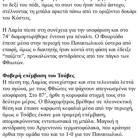
το δεξί του πόδι, όμως το σουτ του ήταν πολύ άστοχο,
στέλνοντας τη μπάλα αρκετά πάνω από το οριζόντιο δοκάρι
του Κόστιτς.
Η Λαμία πίεσε στη συνέχεια για την ισοφάριση και στο
74’ διαμαρτυρήθηκε έντονα για πέναλτι. Ο Φουρτάδο
έπεσε μέσα στην περιοχή του Παναιτωλικού ύστερα από
επαφή, όμως ο διαιτητής ήταν κοντά στη φάση και έδειξε
“παίζετε”, προκαλώντας αντιδράσεις από τον πάγκο των
Φθιωτών.
Φοβερή επέμβαση του Τσάβες
Η πίεση της Λαμίας συνεχίστηκε και στα τελευταία λεπτά
του αγώνα, με τους Φθιώτες να ψάχνουν απεγνωσμένα την
ισοφάριση. Στο 87’, ήρθε η κορυφαία στιγμή τους στο
δεύτερο μέρος. Ο Βλαχομήτρος βρέθηκε σε πλεονεκτική
θέση και έπιασε καρφωτή κεφαλιά μέσα από την περιοχή,
όμως ο Τσάβες έκανε μια τρομερή επέμβαση,
απομακρύνοντας εντυπωσιακά τη μπάλα. Μαγική η
αντίδραση του Αργεντινού τερματοφύλακα, που κράτησε
όρθια την ομάδα του και το 1-0 για τον Παναιτωλικό.