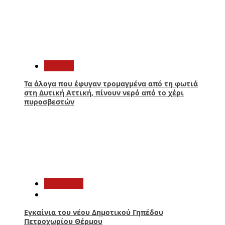
1
Ελλάδα
Τα άλογα που έφυγαν τρομαγμένα από τη φωτιά
στη Δυτική Αττική, πίνουν νερό από το χέρι
πυροσβεστών
2
Αθλητικά
Εγκαίνια του νέου Δημοτικού Γηπέδου
Πετροχωρίου Θέρμου