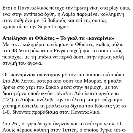
Ετσι ο Παναιτωλικός πέτυχε την πρώτη νίκη στα play outs,
ενώ στην αντίπερα όχθη, η Λαμία παραμένει κολλημένη
στον πυθμένα με 16 βαθμούς και επί της ουσίας
«χαιρετάει» την Super League.
Απείλησαν οι Φθιώτες – Το γκολ τα «καναρίνια»
Με το… καλημέρα απείλησαν οι Φθιώτες, καθώς μόλις
στα 48 δευτερόλεπτα ο Ρινγκ επιχείρησε το σουτ εκτός
περιοχής, με τη μπάλα να περνά άουτ, στην πρώτη καλή
στιγμή του αγώνα.
Οι «καναρίνια» απάντησαν με τον πιο ουσιαστικό τρόπο.
Στο 20ό λεπτό, ύστερα από σουτ του Μαυρία, η μπάλα
βρήκε στο χέρι του Σακόρ μέσα στην περιοχή, με τον
διαιτητή να υποδεικνύει πέναλτι. Δύο λεπτά αργότερα
(22’), ο Λιάβας ανέλαβε την εκτέλεση και με ψύχραιμο
χτύπημα έστειλε τη μπάλα στα δίχτυα του Κόστιτς για το
1-0, δίνοντας προβάδισμα στον Παναιτωλικό.
Στο 26’, οι γηπεδούχοι άγγιξαν και το δεύτερο γκολ. Ο
Λουίς πέρασε κάθετη στον Τεττέη, ο οποίος βγήκε τετ-α-