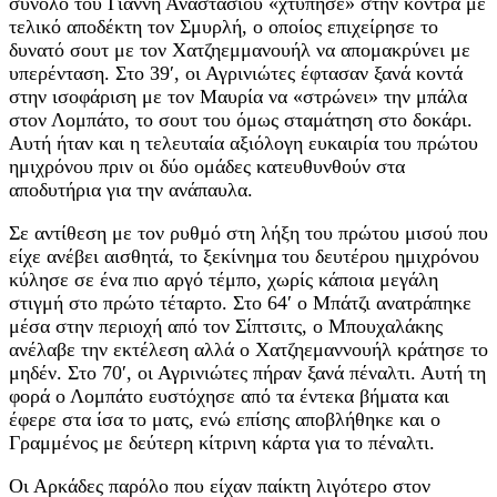
σύνολο του Γιάννη Αναστασίου «χτύπησε» στην κόντρα με
τελικό αποδέκτη τον Σμυρλή, ο οποίος επιχείρησε το
δυνατό σουτ με τον Χατζηεμμανουήλ να απομακρύνει με
υπερένταση. Στο 39′, οι Αγρινιώτες έφτασαν ξανά κοντά
στην ισοφάριση με τον Μαυρία να «στρώνει» την μπάλα
στον Λομπάτο, το σουτ του όμως σταμάτηση στο δοκάρι.
Aυτή ήταν και η τελευταία αξιόλογη ευκαιρία του πρώτου
ημιχρόνου πριν οι δύο ομάδες κατευθυνθούν στα
αποδυτήρια για την ανάπαυλα.
Σε αντίθεση με τον ρυθμό στη λήξη του πρώτου μισού που
είχε ανέβει αισθητά, το ξεκίνημα του δευτέρου ημιχρόνου
κύλησε σε ένα πιο αργό τέμπο, χωρίς κάποια μεγάλη
στιγμή στο πρώτο τέταρτο. Στο 64′ ο Μπάτζι ανατράπηκε
μέσα στην περιοχή από τον Σίπτσιτς, ο Μπουχαλάκης
ανέλαβε την εκτέλεση αλλά ο Χατζηεμαννουήλ κράτησε το
μηδέν. Στο 70′, οι Αγρινιώτες πήραν ξανά πέναλτι. Αυτή τη
φορά ο Λομπάτο ευστόχησε από τα έντεκα βήματα και
έφερε στα ίσα το ματς, ενώ επίσης αποβλήθηκε και ο
Γραμμένος με δεύτερη κίτρινη κάρτα για το πέναλτι.
Οι Αρκάδες παρόλο που είχαν παίκτη λιγότερο στον