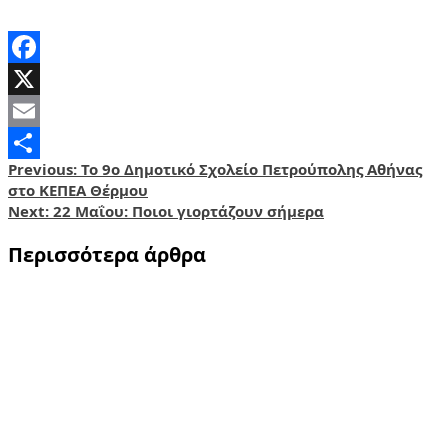
Facebook
X
Email
Post
Previous:
Το 9ο Δημοτικό Σχολείο Πετρούπολης Αθήνας
Share
στο ΚΕΠΕΑ Θέρμου
navigation
Next:
22 Μαΐου: Ποιοι γιορτάζουν σήμερα
Περισσότερα άρθρα