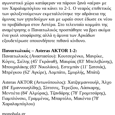
αγωνιστικό χώρο κατάφεραν να πάρουν ξανά «αέρα» με
τον Χαραλαμπόγλου να κάνει το 2-1. Ο νεαρός επιθετικός
των φιλοξενούμενων εκμεταλλεύτηκε την αδράνεια της
άμυνας των γηπεδούχων και με ωραίο σουτ έδωσε εκ νέου
το προβάδισμα στον Αστέρα. Στο τελευταίο κομμάτι της
αναμέτρησης ο Παναιτωλικός προσπάθησε να βρει ακόμα
ένα γκολ ισοφάρισης αλλά η άμυνα των Αρκάδων
εξουδετέρωσε οποιονδήποτε πιθανό κίνδυνο.
Παναιτωλικός – Asteras AKTOR 1-2:
Παναιτωλικός (Αναστασίου): Κουτσερένκο, Μανρίκε,
Κόγιτς, Σιέλης (45′ Γκράναθ), Μαυρίας (83′ Μπελεβώνης),
Μπουχαλάκης (83′ Νικολάου), Εστεμπάν (11′ Σατσιάς),
Μπρέγκου (62′ Αγκίρε), Λομπάτο, Σμυρλής, Μπάτζι
Asteras AKTOR (Αντωνόπουλος): Χατζηεμαννουήλ, Άλχο
(84′ Εμαννουηλίδης), Σίπτσιτς, Τερεζίου, Λάσκαρης,
Μεντιέτα (84′ Αλμύρας), Τζανδάρης (78′ Γρομιτσάρης),
Γιαμπλόνσκι, Γραμμένος, Μπαρτόλο, Μακέντα (78′
Χαραλαμπόγλου)
monobala.gr