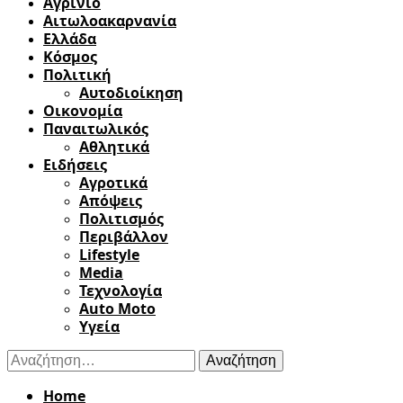
Αγρίνιο
Αιτωλοακαρνανία
Ελλάδα
Κόσμος
Πολιτική
Αυτοδιοίκηση
Οικονομία
Παναιτωλικός
Αθλητικά
Ειδήσεις
Αγροτικά
Απόψεις
Πολιτισμός
Περιβάλλον
Lifestyle
Media
Τεχνολογία
Auto Moto
Υγεία
Αναζήτηση
για:
Home