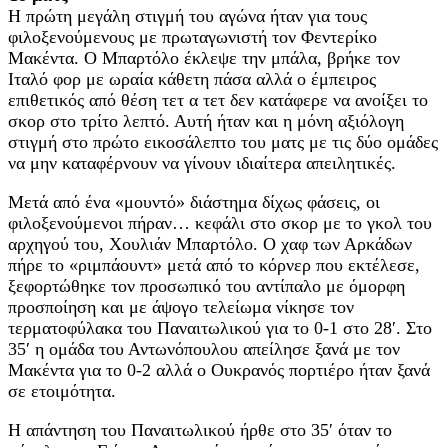
Η πρώτη μεγάλη στιγμή του αγώνα ήταν για τους
φιλοξενούμενους με πρωταγωνιστή τον Φεντερίκο
Μακέντα. Ο Μπαρτόλο έκλεψε την μπάλα, βρήκε τον
Ιταλό φορ με ωραία κάθετη πάσα αλλά ο έμπειρος
επιθετικός από θέση τετ α τετ δεν κατάφερε να ανοίξει το
σκορ στο τρίτο λεπτό. Αυτή ήταν και η μόνη αξιόλογη
στιγμή στο πρώτο εικοσάλεπτο του ματς με τις δύο ομάδες
να μην καταφέρνουν να γίνουν ιδιαίτερα απειλητικές.
Μετά από ένα «μουντό» διάστημα δίχως φάσεις, οι
φιλοξενούμενοι πήραν… κεφάλι στο σκορ με το γκολ του
αρχηγού του, Χουλιάν Μπαρτόλο. Ο χαφ των Αρκάδων
πήρε το «ριμπάουντ» μετά από το κόρνερ που εκτέλεσε,
ξεφορτώθηκε τον προσωπικό του αντίπαλο με όμορφη
προσποίηση και με άψογο τελείωμα νίκησε τον
τερματοφύλακα του Παναιτωλικού για το 0-1 στο 28′. Στο
35′ η ομάδα του Αντωνόπουλου απείλησε ξανά με τον
Μακέντα για το 0-2 αλλά ο Ουκρανός πορτιέρο ήταν ξανά
σε ετοιμότητα.
Η απάντηση του Παναιτωλικού ήρθε στο 35′ όταν το