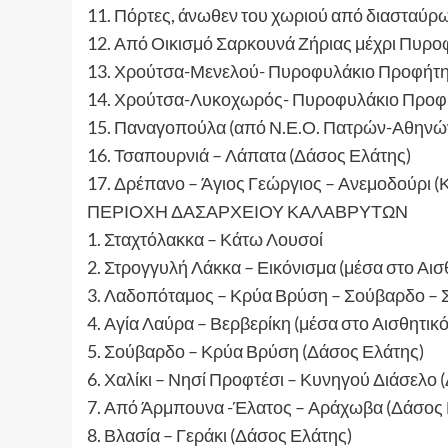
11. Πόρτες, άνωθεν του χωριού από διασταύ
12. Από Οικισμό Σαρκουνά Ζήριας μέχρι Πυρο
13. Χρούτσα-Μενελού- Πυροφυλάκιο Προφήτης
14. Χρούτσα-Λυκοχωρός- Πυροφυλάκιο Προφή
15. Παναγοπούλα (από Ν.Ε.Ο. Πατρών-Αθηνών
16. Τσαπουρνιά – Λάπατα (Δάσος Ελάτης)
17. Δρέπανο – Άγιος Γεώργιος – Ανεμοδούρι (
ΠΕΡΙΟΧΗ ΔΑΣΑΡΧΕΙΟΥ ΚΑΛΑΒΡΥΤΩΝ
1. Σταχτόλακκα – Κάτω Λουσοί
2. Στρογγυλή Λάκκα – Εικόνισμα (μέσα στο Α
3. Λαδοπόταμος – Κρύα Βρύση – Σούβαρδο – 
4. Αγία Λαύρα – Βερβερίκη (μέσα στο Αισθητι
5. Σούβαρδο – Κρύα Βρύση (Δάσος Ελάτης)
6. Χαλίκι – Νησί Προφτέσι – Κυνηγού Διάσελο 
7. Από Άρμπουνα -Έλατος – Αράχωβα (Δάσος 
8. Βλασία – Γεράκι (Δάσος Ελάτης)