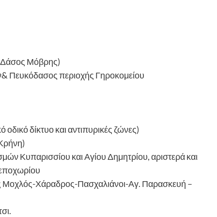
 (Δάσος Μόβρης)
ν& Πευκόδασος περιοχής Γηροκομείου
οδικό δίκτυο και αντιπυρικές ζώνες)
Κρήνη)
σμών Κυπαρισσίου και Αγίου Δημητρίου, αριστερά και
λεποχωρίου
ις Μοχλός-Χάραδρος-Πασχαλιάνοι-Αγ. Παρασκευή –
σι.