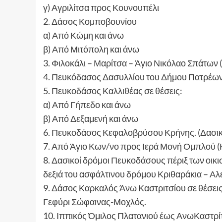
γ) Αγριλίτσα προς Κουνουπέλι
2. Δάσος Κομποβουνίου
α) Από Κώμη και άνω
β) Από Μιτόπολη και άνω
3. Φιλοκάλι – Μαρίτσα – Άγιο Νικόλαο Σπάτων
4. Πευκόδασος Δασυλλίου του Δήμου Πατρέω
5. Πευκοδάσος Καλλιθέας σε θέσεις:
α) Από Γήπεδο και άνω
β) Από Δεξαμενή και άνω
6. Πευκοδάσος Κεφαλοβρύσου Κρήνης. (Δασικό 
7. Από Άγιο Κων/νο προς Ιερά Μονή Ομπλού (
8. Δασικοί δρόμοι Πευκοδάσους πέριξ των οικι
δεξιά του ασφάλτινου δρόμου Κριθαράκια – Α
9. Δάσος Καρκαλός Άνω Καστριτσίου σε θέσε
Γεφύρι Σώφαινας-Μοχλός.
10. Ιππικός Όμιλος Πλατανιού έως ΑνωΚαστρίτ