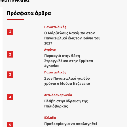
ΔΎΝΟΥ ΠΥΡΚΑΓΙΆΣ
Πρόσφατα άρθρα
Παναιτωλικός
1
Ο Μάρβελους Nακάμπα στον
Παναιτωλικό έως τον Ιούνιο του
2027
Aγρίνιο
2
Πυρκαγιά στην θέση
Στρογγυλέικα στην Ερμίτσα
Αγρινίου
Παναιτωλικός
3
Στον Παναιτωλικό για δύο
χρόνια ο Μούσα Ντζενεπό
Αιτωλοακαρνανία
4
Βλάβη στην ύδρευση της
Παλιόβαρκας
Ελλάδα
Προθεσμία για να απολογηθεί
5