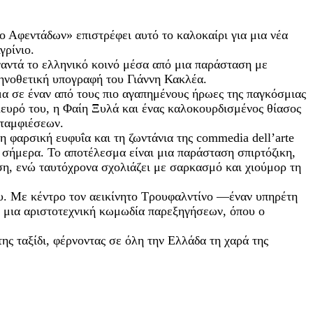
ο Αφεντάδων» επιστρέφει αυτό το καλοκαίρι για μια νέα
γρίνιο.
ναντά το ελληνικό κοινό μέσα από μια παράσταση με
κηνοθετική υπογραφή του Γιάννη Κακλέα.
α σε έναν από τους πιο αγαπημένους ήρωες της παγκόσμιας
ευρό του, η Φαίη Ξυλά και ένας καλοκουρδισμένος θίασος
εταμφιέσεων.
η φαρσική ευφυΐα και τη ζωντάνια της commedia dell’arte
το σήμερα. Το αποτέλεσμα είναι μια παράσταση σπιρτόζικη,
ση, ενώ ταυτόχρονα σχολιάζει με σαρκασμό και χιούμορ τη
υ. Με κέντρο τον αεικίνητο Τρουφαλντίνο —έναν υπηρέτη
ει μια αριστοτεχνική κωμωδία παρεξηγήσεων, όπου ο
ης ταξίδι, φέρνοντας σε όλη την Ελλάδα τη χαρά της