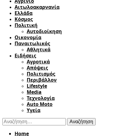
Αγρίνιο
Αιτωλοακαρνανία
Ελλάδα
Κόσμος
Πολιτική
Αυτοδιοίκηση
Οικονομία
Παναιτωλικός
Αθλητικά
Ειδήσεις
Αγροτικά
Απόψεις
Πολιτισμός
Περιβάλλον
Lifestyle
Media
Τεχνολογία
Auto Moto
Υγεία
Αναζήτηση
για:
Home