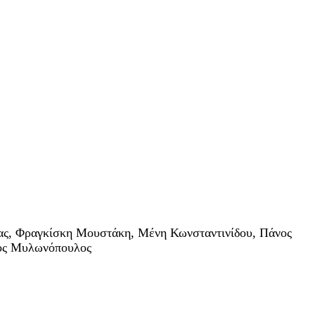
έας, Φραγκίσκη Μουστάκη, Μένη Κωνσταντινίδου, Πάνος
κος Μυλωνόπουλος