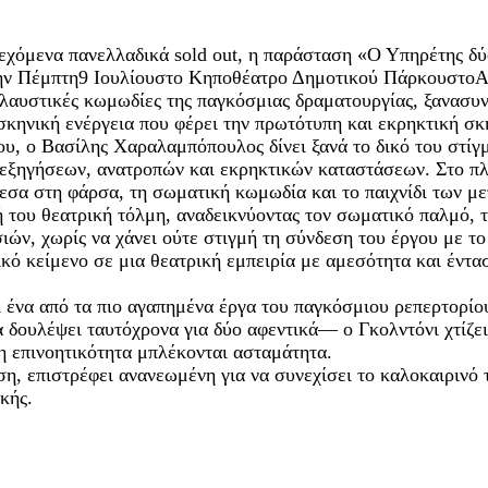
νεχόμενα πανελλαδικά sold out, η παράσταση «Ο Υπηρέτης δύ
την Πέμπτη9 Ιουλίουστο Κηποθέατρο Δημοτικού ΠάρκουστοΑ
ολαυστικές κωμωδίες της παγκόσμιας δραματουργίας, ξανασυ
σκηνική ενέργεια που φέρει την πρωτότυπη και εκρηκτική σ
, ο Βασίλης Χαραλαμπόπουλος δίνει ξανά το δικό του στίγμ
ρεξηγήσεων, ανατροπών και εκρηκτικών καταστάσεων. Στο πλ
εσα στη φάρσα, τη σωματική κωμωδία και το παιχνίδι των μ
 του θεατρική τόλμη, αναδεικνύοντας τον σωματικό παλμό, τ
υσιών, χωρίς να χάνει ούτε στιγμή τη σύνδεση του έργου με 
κό κείμενο σε μια θεατρική εμπειρία με αμεσότητα και έντα
ένα από τα πιο αγαπημένα έργα του παγκόσμιου ρεπερτορίο
να δουλέψει ταυτόχρονα για δύο αφεντικά— ο Γκολντόνι χτίζ
νη επινοητικότητα μπλέκονται ασταμάτητα.
η, επιστρέφει ανανεωμένη για να συνεχίσει το καλοκαιρινό τ
κής.