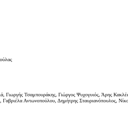
δούλας
λά, Γιωργής Τσαμπουράκης, Γιώργος Ψυχογυιός, Άρης Κακλ
, Γαβριέλα Αντωνοπούλου, Δημήτρης Σταυριανόπουλος, Νί