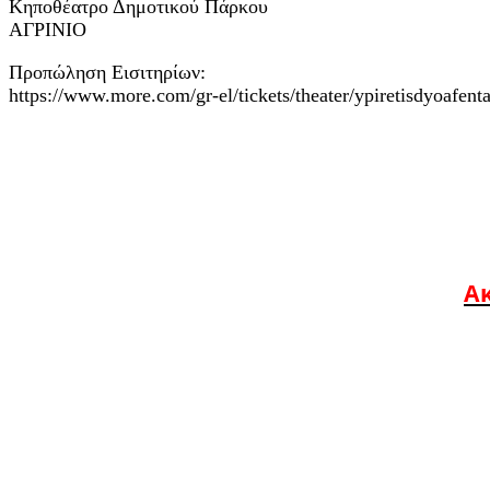
Κηποθέατρο Δημοτικού Πάρκου
ΑΓΡΙΝΙΟ
Προπώληση Εισιτηρίων:
https://www.more.com/gr-el/tickets/theater/ypiretisdyoafent
Ακ