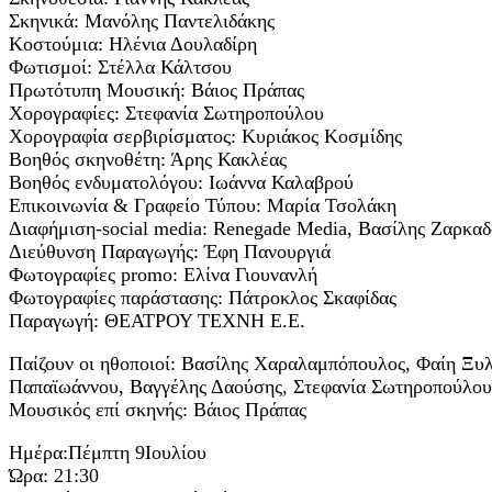
Σκηνικά: Μανόλης Παντελιδάκης
Κοστούμια: Ηλένια Δουλαδίρη
Φωτισμοί: Στέλλα Κάλτσου
Πρωτότυπη Μουσική: Βάιος Πράπας
Χορογραφίες: Στεφανία Σωτηροπούλου
Χορογραφία σερβιρίσματος: Κυριάκος Κοσμίδης
Βοηθός σκηνοθέτη: Άρης Κακλέας
Βοηθός ενδυματολόγου: Ιωάννα Καλαβρού
Επικοινωνία & Γραφείο Τύπου: Μαρία Τσολάκη
Διαφήμιση-social media: Renegade Media, Βασίλης Ζαρκα
Διεύθυνση Παραγωγής: Έφη Πανουργιά
Φωτογραφίες promo: Ελίνα Γιουνανλή
Φωτογραφίες παράστασης: Πάτροκλος Σκαφίδας
Παραγωγή: ΘΕΑΤΡΟΥ ΤΕΧΝΗ Ε.Ε.
Παίζουν οι ηθοποιοί: Βασίλης Χαραλαμπόπουλος, Φαίη Ξυ
Παπαϊωάννου, Βαγγέλης Δαούσης, Στεφανία Σωτηροπούλου
Μουσικός επί σκηνής: Βάιος Πράπας
Ημέρα:Πέμπτη 9Ιουλίου
Ώρα: 21:30