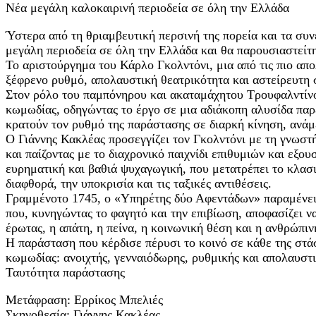
Νέα μεγάλη καλοκαιρινή περιοδεία σε όλη την Ελλάδα
Ύστερα από τη θριαμβευτική περσινή της πορεία και τα συ
μεγάλη περιοδεία σε όλη την Ελλάδα και θα παρουσιαστεί
Το αριστούργημα του Κάρλο Γκολντόνι, μια από τις πιο απ
ξέφρενο ρυθμό, απολαυστική θεατρικότητα και αστείρευτη 
Στον ρόλο του παμπόνηρου και ακαταμάχητου Τρουφαλντίνου
κωμωδίας, οδηγώντας το έργο σε μια αδιάκοπη αλυσίδα πα
κρατούν τον ρυθμό της παράστασης σε διαρκή κίνηση, ανάμ
Ο Γιάννης Κακλέας προσεγγίζει τον Γκολντόνι με τη γνωστή
και παίζοντας με το διαχρονικό παιχνίδι επιθυμιών και εξο
ευρηματική και βαθιά ψυχαγωγική, που μετατρέπει το κλασι
διαφθορά, την υποκρισία και τις ταξικές αντιθέσεις.
Γραμμένοτο 1745, ο «Υπηρέτης δύο Αφεντάδων» παραμένει 
που, κυνηγώντας το φαγητό και την επιβίωση, αποφασίζει 
έρωτας, η απάτη, η πείνα, η κοινωνική θέση και η ανθρώπι
Η παράσταση που κέρδισε πέρυσι το κοινό σε κάθε της στάσ
κωμωδίας: ανοιχτής, γενναιόδωρης, ρυθμικής και απολαυστι
Ταυτότητα παράστασης
Μετάφραση: Ερρίκος Μπελιές
Σκηνοθεσία: Γιάννης Κακλέας