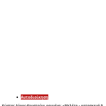
Αυτοδιοίκηση
Κώστας Λύρος-Κουστούμι ραμμένο: «Μελέτη – κατασκευή 9