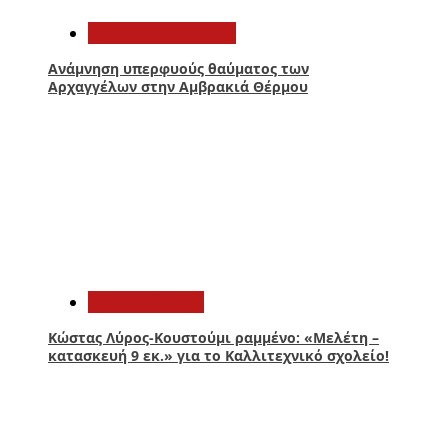
Αιτωλοακαρνανία
Ανάμνηση υπερφυούς θαύματος των
Αρχαγγέλων στην Αμβρακιά Θέρμου
2
Αυτοδιοίκηση
Κώστας Λύρος-Κουστούμι ραμμένο: «Μελέτη –
κατασκευή 9 εκ.» για το Καλλιτεχνικό σχολείο!