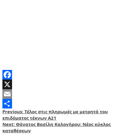
Facebook
X
Email
Post
Previous:
Τέλος στις πληρωμές με μετρητά του
Share
επιδόματος τέκνων Α21
navigation
Next:
Θάνατος Βασίλη Καλογήρου: Νέος κύκλος
καταθέσεων