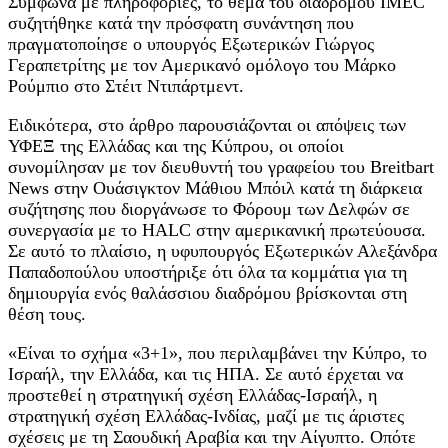
Σύμφωνα με πληροφορίες, το θέμα του διάδρομου IMEC
συζητήθηκε κατά την πρόσφατη συνάντηση που
πραγματοποίησε ο υπουργός Εξωτερικών Γιώργος
Γεραπετρίτης με τον Αμερικανό ομόλογο του Μάρκο
Ρούμπιο στο Στέιτ Ντιπάρτμεντ.
Ειδικότερα, στο άρθρο παρουσιάζονται οι απόψεις των
ΥΦΕΞ της Ελλάδας και της Κύπρου, οι οποίοι
συνομίλησαν με τον διευθυντή του γραφείου του Breitbart
News στην Ουάσιγκτον Μάθιου Μπόιλ κατά τη διάρκεια
συζήτησης που διοργάνωσε το Φόρουμ των Δελφών σε
συνεργασία με το HALC στην αμερικανική πρωτεύουσα.
Σε αυτό το πλαίσιο, η υφυπουργός Εξωτερικών Αλεξάνδρα
Παπαδοπούλου υποστήριξε ότι όλα τα κομμάτια για τη
δημιουργία ενός θαλάσσιου διαδρόμου βρίσκονται στη
θέση τους.
«Είναι το σχήμα «3+1», που περιλαμβάνει την Κύπρο, το
Ισραήλ, την Ελλάδα, και τις ΗΠΑ. Σε αυτό έρχεται να
προστεθεί η στρατηγική σχέση Ελλάδας-Ισραήλ, η
στρατηγική σχέση Ελλάδας-Ινδίας, μαζί με τις άριστες
σχέσεις με τη Σαουδική Αραβία και την Αίγυπτο. Οπότε