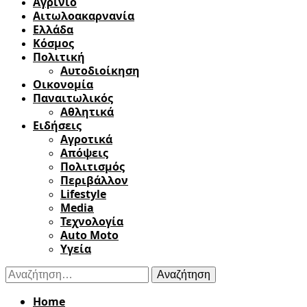
Αγρίνιο
Αιτωλοακαρνανία
Ελλάδα
Κόσμος
Πολιτική
Αυτοδιοίκηση
Οικονομία
Παναιτωλικός
Αθλητικά
Ειδήσεις
Αγροτικά
Απόψεις
Πολιτισμός
Περιβάλλον
Lifestyle
Media
Τεχνολογία
Auto Moto
Υγεία
Αναζήτηση
για:
Home