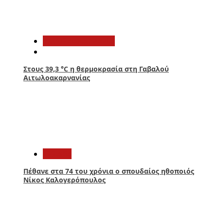
3
Αιτωλοακαρνανία
Στους 39,3 °C η θερμοκρασία στη Γαβαλού
Αιτωλοακαρνανίας
4
Ελλάδα
Πέθανε στα 74 του χρόνια ο σπουδαίος ηθοποιός
Νίκος Καλογερόπουλος