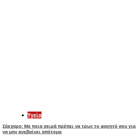
Υγεία
Σάκχαρο: Με ποια σειρά πρέπει να τρως το φαγητό σου για
να μην ανεβαίνει απότομα