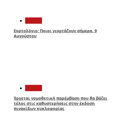
3
Ελλάδα
Εορτολόγιο: Ποιοι γιορτάζουν σήμερα, 9
Αυγούστου
4
Ελλάδα
Έρχεται νομοθετική παρέμβαση που θα βάζει
τέλος στις καθυστερήσεις στην έκδοση
πινακίδων κυκλοφορίας