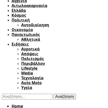
Αγρίνιο
Αιτωλοακαρνανία
Ελλάδα
Κόσμος
Πολιτική
Αυτοδιοίκηση
Οικονομία
Παναιτωλικός
Αθλητικά
Ειδήσεις
Αγροτικά
Απόψεις
Πολιτισμός
Περιβάλλον
Lifestyle
Media
Τεχνολογία
Auto Moto
Υγεία
Αναζήτηση
για:
Home