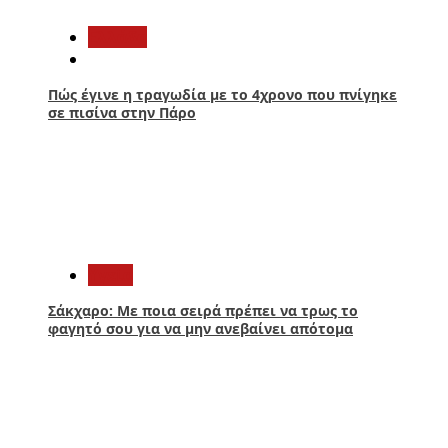
Ελλάδα
Πώς έγινε η τραγωδία με το 4χρονο που πνίγηκε
σε πισίνα στην Πάρο
2
Υγεία
Σάκχαρο: Με ποια σειρά πρέπει να τρως το
φαγητό σου για να μην ανεβαίνει απότομα