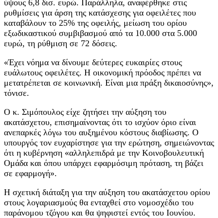
ύψους 6,8 δισ. ευρώ. Παράλληλα, αναφέρθηκε στις
ρυθμίσεις για άρση της κατάσχεσης για οφειλέτες που
καταβάλουν το 25% της οφειλής, μείωση του ορίου
εξωδικαστικού συμβιβασμού από τα 10.000 στα 5.000
ευρώ, τη ρύθμιση σε 72 δόσεις.
«Έχει νόημα να δίνουμε δεύτερες ευκαιρίες στους
ευάλωτους οφειλέτες. Η οικονομική πρόοδος πρέπει να
μετατρέπεται σε κοινωνική. Είναι μια πράξη δικαιοσύνης»,
τόνισε.
Ο κ. Σιμόπουλος είχε ζητήσει την αύξηση του
ακατάσχετου, επισημαίνοντας ότι το ισχύον όριο είναι
ανεπαρκές λόγω του αυξημένου κόστους διαβίωσης. Ο
υπουργός τον ευχαρίστησε για την ερώτηση, σημειώνοντας
ότι η κυβέρνηση «αλληλεπιδρά με την Κοινοβουλευτική
Ομάδα και όπου υπάρχει εφαρμόσιμη πρόταση, τη βάζει
σε εφαρμογή».
Η σχετική διάταξη για την αύξηση του ακατάσχετου ορίου
στους λογαριασμούς θα ενταχθεί στο νομοσχέδιο του
παράνομου τζόγου και θα ψηφιστεί εντός του Ιουνίου.