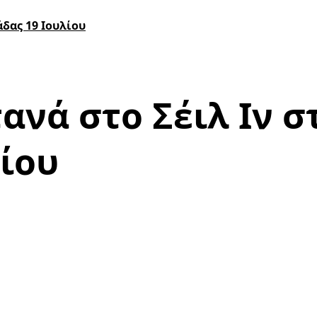
δας 19 Ιουλίου
νά στο Σέιλ Ιν σ
λίου