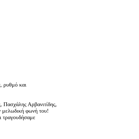
α, ρυθμό και
ς, Πασχάλης Αρβανιτίδης,
ην μελωδική φωνή του!
αι τραγουδήσαμε