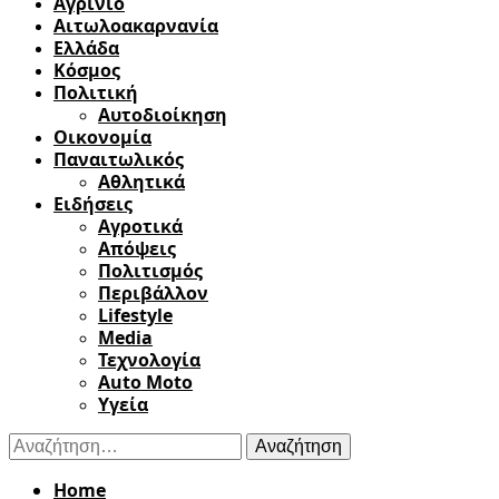
Αγρίνιο
Αιτωλοακαρνανία
Ελλάδα
Κόσμος
Πολιτική
Αυτοδιοίκηση
Οικονομία
Παναιτωλικός
Αθλητικά
Ειδήσεις
Αγροτικά
Απόψεις
Πολιτισμός
Περιβάλλον
Lifestyle
Media
Τεχνολογία
Auto Moto
Υγεία
Αναζήτηση
για:
Home