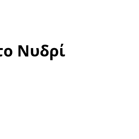
το Νυδρί