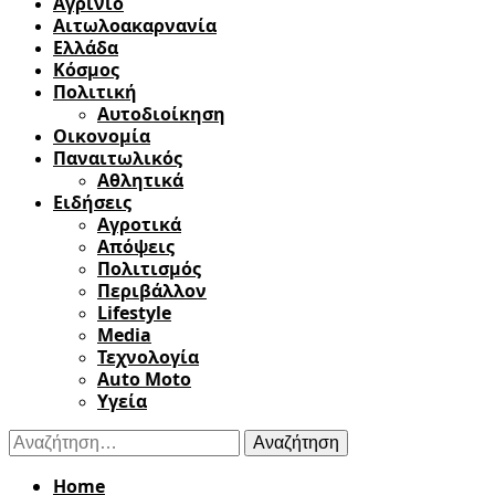
Αγρίνιο
Αιτωλοακαρνανία
Ελλάδα
Κόσμος
Πολιτική
Αυτοδιοίκηση
Οικονομία
Παναιτωλικός
Αθλητικά
Ειδήσεις
Αγροτικά
Απόψεις
Πολιτισμός
Περιβάλλον
Lifestyle
Media
Τεχνολογία
Auto Moto
Υγεία
Αναζήτηση
για:
Home