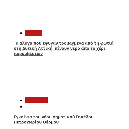
1
Ελλάδα
Τα άλογα που έφυγαν τρομαγμένα από τη φωτιά
στη Δυτική Αττική, πίνουν νερό από το χέρι
πυροσβεστών
2
Αθλητικά
Εγκαίνια του νέου Δημοτικού Γηπέδου
Πετροχωρίου Θέρμου