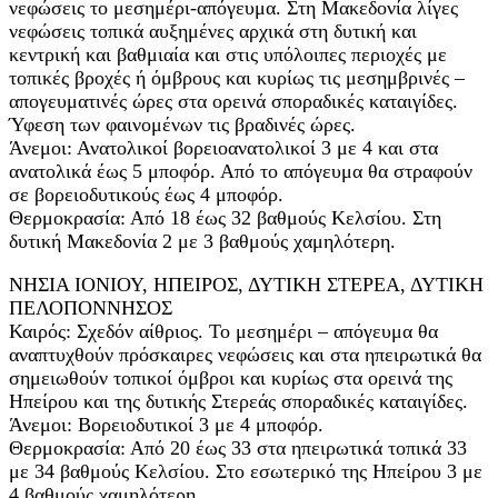
νεφώσεις το μεσημέρι-απόγευμα. Στη Μακεδονία λίγες
νεφώσεις τοπικά αυξημένες αρχικά στη δυτική και
κεντρική και βαθμιαία και στις υπόλοιπες περιοχές με
τοπικές βροχές ή όμβρους και κυρίως τις μεσημβρινές –
απογευματινές ώρες στα ορεινά σποραδικές καταιγίδες.
Ύφεση των φαινομένων τις βραδινές ώρες.
Άνεμοι: Ανατολικοί βορειοανατολικοί 3 με 4 και στα
ανατολικά έως 5 μποφόρ. Από το απόγευμα θα στραφούν
σε βορειοδυτικούς έως 4 μποφόρ.
Θερμοκρασία: Από 18 έως 32 βαθμούς Κελσίου. Στη
δυτική Μακεδονία 2 με 3 βαθμούς χαμηλότερη.
ΝΗΣΙΑ ΙΟΝΙΟΥ, ΗΠΕΙΡΟΣ, ΔΥΤΙΚΗ ΣΤΕΡΕΑ, ΔΥΤΙΚΗ
ΠΕΛΟΠΟΝΝΗΣΟΣ
Καιρός: Σχεδόν αίθριος. Το μεσημέρι – απόγευμα θα
αναπτυχθούν πρόσκαιρες νεφώσεις και στα ηπειρωτικά θα
σημειωθούν τοπικοί όμβροι και κυρίως στα ορεινά της
Ηπείρου και της δυτικής Στερεάς σποραδικές καταιγίδες.
Άνεμοι: Βορειοδυτικοί 3 με 4 μποφόρ.
Θερμοκρασία: Από 20 έως 33 στα ηπειρωτικά τοπικά 33
με 34 βαθμούς Κελσίου. Στο εσωτερικό της Ηπείρου 3 με
4 βαθμούς χαμηλότερη.