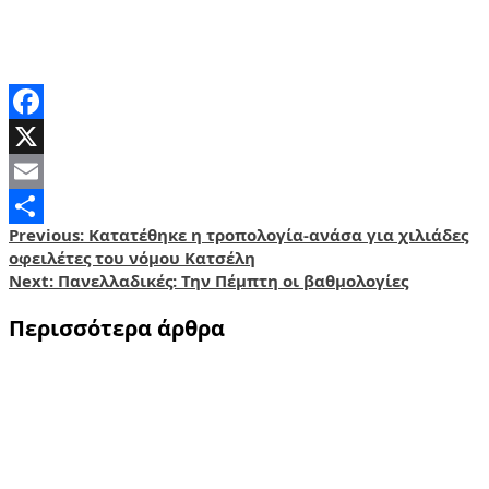
Facebook
X
Email
Post
Previous:
Κατατέθηκε η τροπολογία-ανάσα για χιλιάδες
Share
οφειλέτες του νόμου Κατσέλη
navigation
Next:
Πανελλαδικές: Την Πέμπτη οι βαθμολογίες
Περισσότερα άρθρα