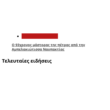
5
Αιτωλοακαρνανία
Ο 93χρονος μάστορας της πέτρας από την
Αμπελακιώτισσα Ναυπακτίας
Τελευταίες ειδήσεις