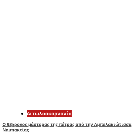
Αιτωλοακαρνανία
Ο 93χρονος μάστορας της πέτρας από την Αμπελακιώτισσα
Ναυπακτίας