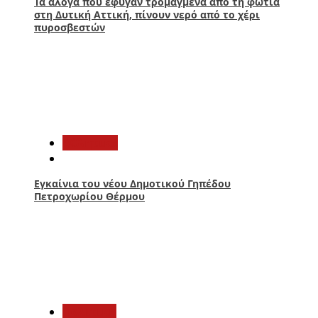
Τα άλογα που έφυγαν τρομαγμένα από τη φωτιά
στη Δυτική Αττική, πίνουν νερό από το χέρι
πυροσβεστών
2
Αθλητικά
Εγκαίνια του νέου Δημοτικού Γηπέδου
Πετροχωρίου Θέρμου
3
Πολιτική