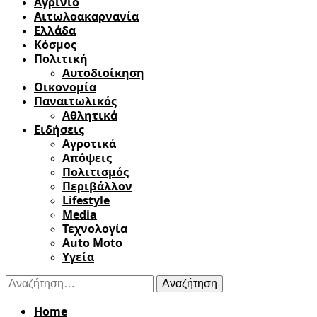
Αγρίνιο
Αιτωλοακαρνανία
Ελλάδα
Κόσμος
Πολιτική
Αυτοδιοίκηση
Οικονομία
Παναιτωλικός
Αθλητικά
Ειδήσεις
Αγροτικά
Απόψεις
Πολιτισμός
Περιβάλλον
Lifestyle
Media
Τεχνολογία
Auto Moto
Υγεία
Αναζήτηση
για:
Home