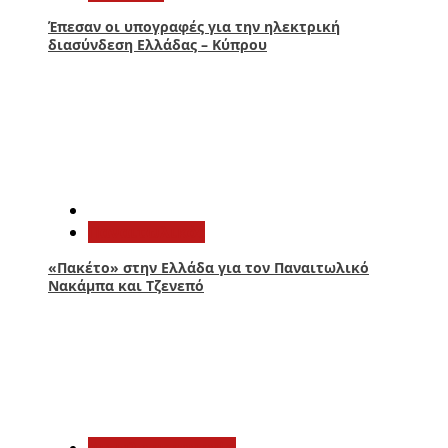
Έπεσαν οι υπογραφές για την ηλεκτρική
διασύνδεση Ελλάδας – Κύπρου
4
Παναιτωλικός
«Πακέτο» στην Ελλάδα για τον Παναιτωλικό
Νακάμπα και Τζενεπό
5
Αιτωλοακαρνανία