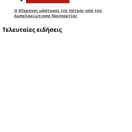
Ο 93χρονος μάστορας της πέτρας από την
Αμπελακιώτισσα Ναυπακτίας
Τελευταίες ειδήσεις