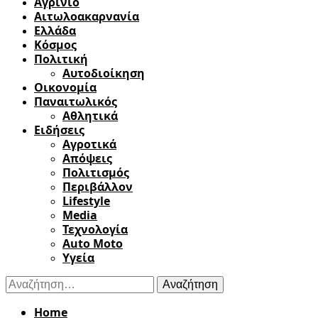
Αγρίνιο
Αιτωλοακαρνανία
Ελλάδα
Κόσμος
Πολιτική
Αυτοδιοίκηση
Οικονομία
Παναιτωλικός
Αθλητικά
Ειδήσεις
Αγροτικά
Απόψεις
Πολιτισμός
Περιβάλλον
Lifestyle
Media
Τεχνολογία
Auto Moto
Υγεία
Αναζήτηση
για:
Home