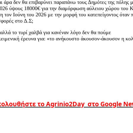
ι άρα δεν θα επιβαρύνει παραπάνω τους Δημότες της πόλης μ
026 ύψους 18000€ για την διαμόρφωση αύλειου χώρου του Κηπ
ση τον Ιούνη του 2026 με την μορφή του κατεπείγοντος όταν 
σφορές στο Δ.Σ;
αλλά το τυρί χαλβά για κανέναν λόγο δεν θα πούμε
αντικειμενική έρευνα για: «το ανήκουστο άκουσον-άκουσον 
ολουθήστε το Agrinio2Day στο Google N