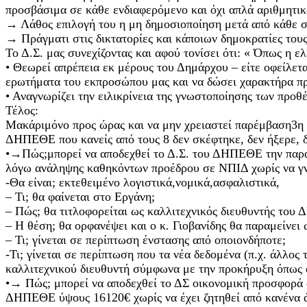
προσβάσιμα σε κάθε ενδιαφερόμενο και όχι απλά αριθμητικ
→ Λάθος επιλογή του η μη δημοσιοποίηση μετά από κάθε συ
→ Πράγματι στις δικτατορίες και κάποιων δημοκρατίες τους,
Το Δ.Σ. μας συνεχίζοντας και αφού τονίσει ότι: « Όπως η ε
• Θεωρεί απρέπεια εκ μέρους του Δημάρχου – είτε οφείλετα
ερωτήματα του εκπροσώπου μας και να δώσει χαρακτήρα πρ
• Αναγνωρίζει την ειλικρίνεια της γνωστοποίησης των προ
Τέλος:
Μακάριμόνο προς ώρας και να μην χρειαστεί παρέμβαση3η ,
ΔΗΠΕΘΕ που κανείς από τους 8 δεν σκέφτηκε, δεν ήξερε, δεν
•→Πώς;μπορεί να αποδεχθεί το Δ.Σ. του ΔΗΠΕΘΕ την παραμ
λόγω ανάληψης καθηκόντων προέδρου σε ΝΠΙΔ χωρίς να γν
-Θα είναι; εκτεθειμένο λογιστικά,νομικά,ασφαλιστικά,
– Τι; θα φαίνεται στο Εργάνη;
– Πώς; θα τιτλοφορείται ως καλλιτεχνικός διευθυντής του 
– Η θέση; θα ορφανέψει και ο κ. Γιοβανίδης θα παραμείνει
– Τι; γίνεται σε περίπτωση ένστασης από οποιονδήποτε;
-Τι; γίνεται σε περίπτωση που τα νέα δεδομένα (π.χ. άλλος
καλλιτεχνικού διευθυντή σύμφωνα με την προκήρυξη όπως 
•→ Πώς; μπορεί να αποδεχθεί το ΔΣ οικονομική προσφορ
ΔΗΠΕΘΕ ύψους 16120€ χωρίς να έχει ζητηθεί από κανένα άλ