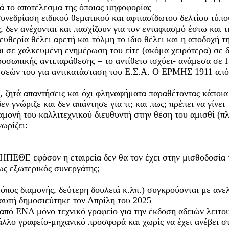
ά το αποτέλεσμα της όποιας ψηφοφορίας
νεδρίαση ειδικού θεματικού και αφτιασίδωτου δελτίου τύπο
 δεν ανέχονται και πασχίζουν για τον ενταφιασμό έστω και τ
λευθερία θέλει αρετή και τόλμη το ίδιο θέλει και η αποδοχή 
ι σε χαλκευμένη ενημέρωση του είτε (ακόμα χειρότερα) σε δ
οσωπικής αντιπαράθεσης – το αντίθετο ισχύει- ανάμεσα σε 
θέσεών του για αντικατάσταση του Ε.Σ.Α. Ο ΕΡΜΗΣ 1911 από 
 ζητά απαντήσεις και όχι φληναφήματα παραθέτοντας κάποια
 γνώριζε και δεν απάντησε για τι; και πως; πρέπει να γίνει
ονή του καλλιτεχνικού διευθυντή στην θέση του αμισθί (πλ
ωρίζει:
ΔΗΠΕΘΕ εφόσον η εταιρεία δεν θα τον έχει στην μισθοδοσία 
 ως εξωτερικός συνεργάτης;
 τόπος διαμονής, δεύτερη δουλειά κ.λπ.) συγκρούονται με αν
αυτή δημοσιεύτηκε τον Απρίλη του 2025
ά από ΕΝΑ μόνο τεχνικό γραφείο για την έκδοση αδειών λ
λο γραφείο-μηχανικό προσφορά και χωρίς να έχει ανέβει στ