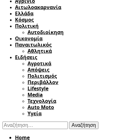
Αγρίνιο
Αιτωλοακαρνανία
Ελλάδα
Κόσμος
Πολιτική
Αυτοδιοίκηση
Οικονομία
Παναιτωλικός
Αθλητικά
Ειδήσεις
Αγροτικά
Απόψεις
Πολιτισμός
Περιβάλλον
Lifestyle
Media
Τεχνολογία
Auto Moto
Υγεία
Αναζήτηση
για:
Home