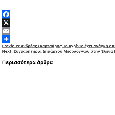
Facebook
X
Email
Post
Previous:
Ανδρέας Σκαρτσάρης: Το Αγρίνιο έχει ανάγκη α
Share
Next:
Συγχαρητήρια Δημάρχου Μεσολογγίου στην Έλενα 
navigation
Περισσότερα άρθρα