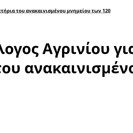
πτήρια του ανακαινισμένου μνημείου των 120
ογος Αγρινίου γι
ου ανακαινισμέν