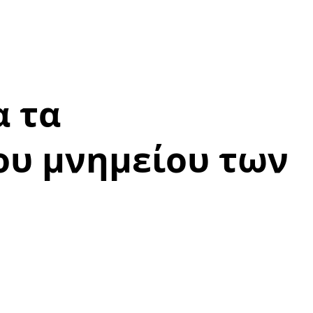
α τα
ου μνημείου των