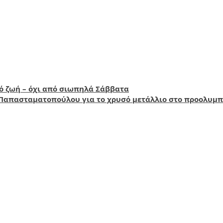
πό ζωή – όχι από σιωπηλά Σάββατα
Παπασταματοπούλου για το χρυσό μετάλλιο στο προολυμπ